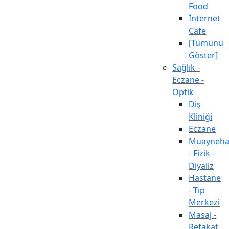
Food
İnternet
Cafe
[Tümünü
Göster]
Sağlık -
Eczane -
Optik
Diş
Kliniği
Eczane
Muayneh
- Fizik -
Diyaliz
Hastane
- Tıp
Merkezi
Masaj -
Refakat