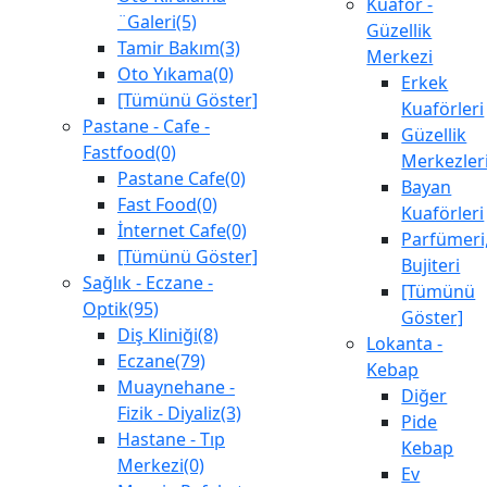
Kuaför -
¨Galeri(5)
Güzellik
Tamir Bakım(3)
Merkezi
Oto Yıkama(0)
Erkek
[Tümünü Göster]
Kuaförleri
Pastane - Cafe -
Güzellik
Fastfood(0)
Merkezler
Pastane Cafe(0)
Bayan
Fast Food(0)
Kuaförleri
İnternet Cafe(0)
Parfümeri
[Tümünü Göster]
Bujiteri
Sağlık - Eczane -
[Tümünü
Optik(95)
Göster]
Diş Kliniği(8)
Lokanta -
Eczane(79)
Kebap
Muaynehane -
Diğer
Fizik - Diyaliz(3)
Pide
Hastane - Tıp
Kebap
Merkezi(0)
Ev