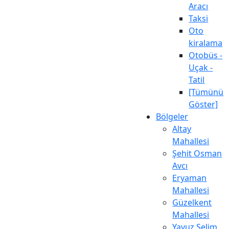
Aracı
Taksi
Oto
kiralama
Otobüs -
Uçak -
Tatil
[Tümünü
Göster]
Bölgeler
Altay
Mahallesi
Şehit Osman
Avcı
Eryaman
Mahallesi
Güzelkent
Mahallesi
Yavuz Selim