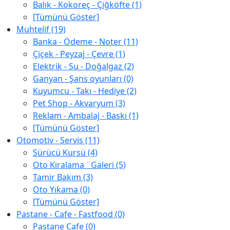
Balık - Kokoreç - Çiğköfte (1)
[Tümünü Göster]
Muhtelif (19)
Banka - Ödeme - Noter (11)
Çiçek - Peyzaj - Çevre (1)
Elektrik - Su - Doğalgaz (2)
Ganyan - Şans oyunları (0)
Kuyumcu - Takı - Hediye (2)
Pet Shop - Akvaryum (3)
Reklam - Ambalaj - Baskı (1)
[Tümünü Göster]
Otomotiv - Servis (11)
Sürücü Kursü (4)
Oto Kiralama ¨Galeri (5)
Tamir Bakım (3)
Oto Yıkama (0)
[Tümünü Göster]
Pastane - Cafe - Fastfood (0)
Pastane Cafe (0)