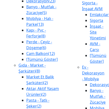
Dekorasyon(23)
Sigorta -
Banyo - Mutfak -
İnşaat AVM
Zücaciye(5)
Emlakçılar
Mobilya - Halı -
Sigorta
Parke(13)
İnşaat -
Kapı - Pvc -
Site
Ferforje(8)
Yönetimi
Perde - Çeyiz -
AVM -
Döşeme(6)
Çarşı
Cam Balkon(12)
[Tümünü
[Tümünü Göster]
Göster]
Gıda - Market -
Ev -
Şarküteri(8)
Dekorasyon
Market Et Balik
- Mobilya
Şarküteri(2)
Dekorasy
Aktar, Aktif Yaşam
Banyo -
Ürünleri(2)
Mutfak -
Pasta - Tatlı -
Zücaciye
Şeker(2)
Mobilya