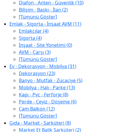
Diafon - Anten - Güvenlik (10)
Bilişim - Baskı - İlan (2)
[Tümünü Göster]
Emlak - Sigorta - İnşaat AVM (11)
Emlakçılar (4)
Sigorta (4)
İnşaat - Site Yönetimi (0)
AVM - Çarşı (3)
[Tümünü Göster]
Ev - Dekorasyon - Mobilya (31)
Dekorasyon (23)
Banyo - Mutfak - Zücaciye (5)
Mobilya - Halı - Parke (13)
Kapı - Pvc - Ferforje (8)
Perde - Çeyiz - Döşeme (6)
Cam Balkon (12)
[Tümünü Göster]
Gıda - Market - Şarküteri (8)
Market Et Balik Şarküteri (2)