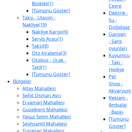
Bisiklet(1)
Çevre
[Tümünü Göster]
Elektrik -
Taksi - Ulaşım -
Su -
Nakliye(19)
Doğalgaz
Nakliye Kargo(6)
Ganyan
Servis Aracı(1)
- Şans
Taksi(8)
oyunları
Oto kiralama(3)
Kuyumcu
Otobüs - Uçak -
- Takı -
Tatil(1)
Hediye
[Tümünü Göster]
Pet
Bölgeler
Shop -
Altay Mahallesi
Akvaryum
Şehit Osman Avcı
Reklam -
Eryaman Mahallesi
Ambalaj
Güzelkent Mahallesi
- Baskı
Yavuz Selim Mahallesi
[Tümünü
Şeyhşamil Mahallesi
Göster]
Tunahan Mahallesi