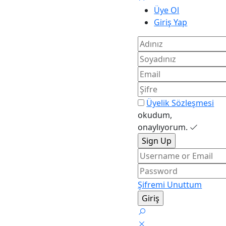
Üye Ol
Giriş Yap
Üyelik Sözleşmesi
okudum,
onaylıyorum.
Şifremi Unuttum