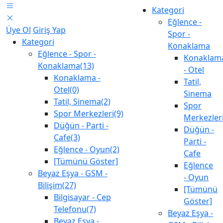
Kategori
Eğlence -
Üye Ol
Giriş Yap
Spor -
Kategori
Konaklama
Eğlence - Spor -
Konaklam
Konaklama(13)
- Otel
Konaklama -
Tatil,
Otel(0)
Sinema
Tatil, Sinema(2)
Spor
Spor Merkezleri(9)
Merkezler
Düğün - Parti -
Düğün -
Cafe(3)
Parti -
Eğlence - Oyun(2)
Cafe
[Tümünü Göster]
Eğlence
Beyaz Eşya - GSM -
- Oyun
Bilişim(27)
[Tümünü
Bilgisayar - Cep
Göster]
Telefonu(7)
Beyaz Eşya -
Beyaz Eşya -