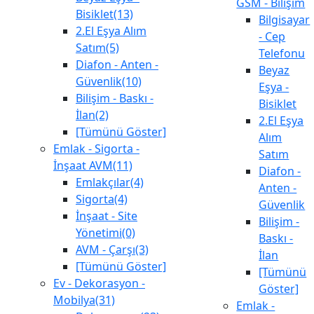
GSM - Bilişim
Bisiklet(13)
Bilgisayar
2.El Eşya Alım
- Cep
Satım(5)
Telefonu
Diafon - Anten -
Beyaz
Güvenlik(10)
Eşya -
Bilişim - Baskı -
Bisiklet
İlan(2)
2.El Eşya
[Tümünü Göster]
Alım
Emlak - Sigorta -
Satım
İnşaat AVM(11)
Diafon -
Emlakçılar(4)
Anten -
Sigorta(4)
Güvenlik
İnşaat - Site
Bilişim -
Yönetimi(0)
Baskı -
AVM - Çarşı(3)
İlan
[Tümünü Göster]
[Tümünü
Ev - Dekorasyon -
Göster]
Mobilya(31)
Emlak -