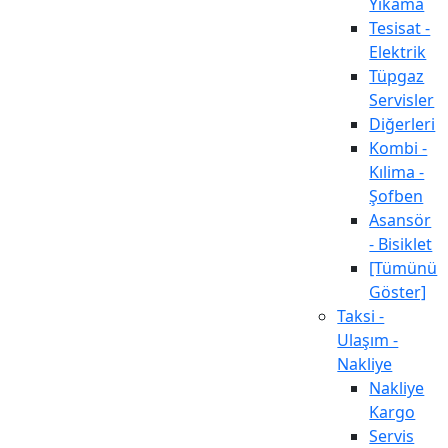
Yıkama
Tesisat -
Elektrik
Tüpgaz
Servisler
Diğerleri
Kombi -
Kılima -
Şofben
Asansör
- Bisiklet
[Tümünü
Göster]
Taksi -
Ulaşım -
Nakliye
Nakliye
Kargo
Servis