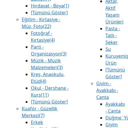
Aktar,
Hırdavat - Boya(1)
Aktif
[Tümünü Göster]
Yaşam
Eğitim - Kırtasiye -
Ürünleri
Müz, Foto(22)
Pasta -
Fotoğraf -
Tatlı -
Kırtasiye(4)
Şeker
Parti -
Su
Organizasyon(3)
Kuruyemiş
Müzik - Müzik
Ürün
Malzemeleri(3)
[Tümünü
Kreş, Anaokulu,
Göster]
Etüd(4)
Giyim -
Okul - Dershane -
Ayakkabı -
Kurs(11)
Çanta
[Tümünü Göster]
Ayakkabı
Kuaför - Güzellik
- Çanta
Merkezi(7)
Düğme¨Yü
Erkek
Giyim