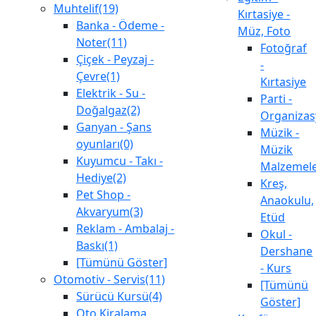
Muhtelif(19)
Kırtasiye -
Banka - Ödeme -
Müz, Foto
Noter(11)
Fotoğraf
Çiçek - Peyzaj -
-
Çevre(1)
Kırtasiye
Elektrik - Su -
Parti -
Doğalgaz(2)
Organiza
Ganyan - Şans
Müzik -
oyunları(0)
Müzik
Kuyumcu - Takı -
Malzemele
Hediye(2)
Kreş,
Pet Shop -
Anaokulu,
Akvaryum(3)
Etüd
Reklam - Ambalaj -
Okul -
Baskı(1)
Dershane
[Tümünü Göster]
- Kurs
Otomotiv - Servis(11)
[Tümünü
Sürücü Kursü(4)
Göster]
Oto Kiralama