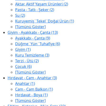
Aktar, Aktif Yaşam Ürünleri (2)
Pasta - Tatlı - Şeker (2)
Su (2)
Kuruyemiş¨Tekel¨Doğal Ürün (1)
[Tümünü Göster]
Giyim - Ayakkabı - Çanta (13)
Ayakkabı - Çanta (9)
Düğme¨Yün¨Tuhafiye (6)
Giyim (1)
Kuru Temizleme (3)
Terzi - Ütü (2)
Çocuk (6)
[Tümünü Göster]
Hırdavat - Cam - Anahtar (3)
Anahtar (1)
Cam - Cam Balkon (1)
Hırdavat - Boya (1)
[Tümünü Göster]