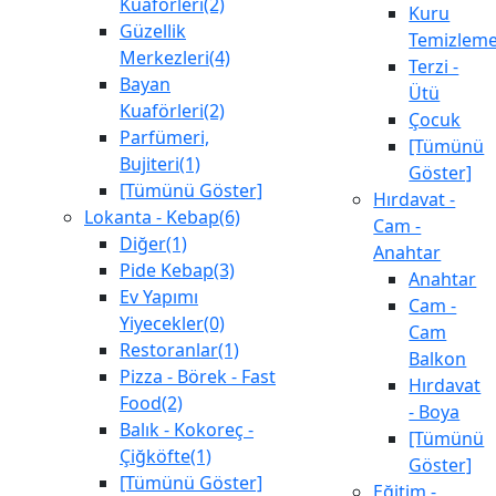
Kuaförleri(2)
Kuru
Güzellik
Temizlem
Merkezleri(4)
Terzi -
Bayan
Ütü
Kuaförleri(2)
Çocuk
Parfümeri,
[Tümünü
Bujiteri(1)
Göster]
[Tümünü Göster]
Hırdavat -
Lokanta - Kebap(6)
Cam -
Diğer(1)
Anahtar
Pide Kebap(3)
Anahtar
Ev Yapımı
Cam -
Yiyecekler(0)
Cam
Restoranlar(1)
Balkon
Pizza - Börek - Fast
Hırdavat
Food(2)
- Boya
Balık - Kokoreç -
[Tümünü
Çiğköfte(1)
Göster]
[Tümünü Göster]
Eğitim -