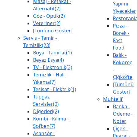
Masaj - Refakat -
Yapımı
Alternatif(2)
Yiyecekler
Göz - Optik(2)
Restoranl
Veteriner(2)
Pizza -
[Tümünü Göster]
Börek -
Servis - Tamir -
Fast
Temizlik(23)
Food
Boya - Tamirat(1)
Balık -
Beyaz Eşya(4)
Kokoreç
TV - Elektronik(3)
-
Temizlik - Halı
Çiğköfte
Yıkama(7)
[Tümünü
Tesisat - Elektrik(1)
Göster]
Tüpgaz
Muhtelif
Servisler(0)
Banka -
Diğerleri(2)
Ödeme -
Kombi - Kılima -
Noter
Şofben(7)
Çiçek -
Asansör -
Peyzaj -