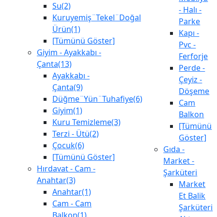
Su(2)
- Halı -
Kuruyemiş¨Tekel¨Doğal
Parke
Ürün(1)
Kapı -
[Tümünü Göster]
Pvc -
Giyim - Ayakkabı -
Ferforje
Çanta(13)
Perde -
Ayakkabı -
Çeyiz -
Çanta(9)
Döşeme
Düğme¨Yün¨Tuhafiye(6)
Cam
Giyim(1)
Balkon
Kuru Temizleme(3)
[Tümünü
Terzi - Ütü(2)
Göster]
Çocuk(6)
Gıda -
[Tümünü Göster]
Market -
Hırdavat - Cam -
Şarküteri
Anahtar(3)
Market
Anahtar(1)
Et Balik
Cam - Cam
Şarküteri
Balkon(1)