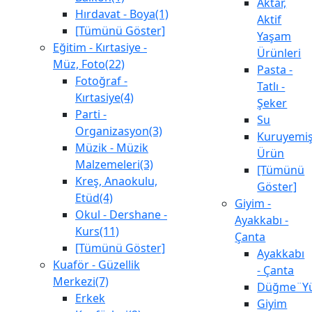
Aktar,
Hırdavat - Boya(1)
Aktif
[Tümünü Göster]
Yaşam
Eğitim - Kırtasiye -
Ürünleri
Müz, Foto(22)
Pasta -
Fotoğraf -
Tatlı -
Kırtasiye(4)
Şeker
Parti -
Su
Organizasyon(3)
Kuruyemiş
Müzik - Müzik
Ürün
Malzemeleri(3)
[Tümünü
Kreş, Anaokulu,
Göster]
Etüd(4)
Giyim -
Okul - Dershane -
Ayakkabı -
Kurs(11)
Çanta
[Tümünü Göster]
Ayakkabı
Kuaför - Güzellik
- Çanta
Merkezi(7)
Düğme¨Yü
Erkek
Giyim