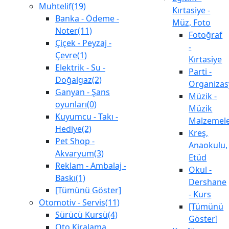
Muhtelif(19)
Kırtasiye -
Banka - Ödeme -
Müz, Foto
Noter(11)
Fotoğraf
Çiçek - Peyzaj -
-
Çevre(1)
Kırtasiye
Elektrik - Su -
Parti -
Doğalgaz(2)
Organiza
Ganyan - Şans
Müzik -
oyunları(0)
Müzik
Kuyumcu - Takı -
Malzemele
Hediye(2)
Kreş,
Pet Shop -
Anaokulu,
Akvaryum(3)
Etüd
Reklam - Ambalaj -
Okul -
Baskı(1)
Dershane
[Tümünü Göster]
- Kurs
Otomotiv - Servis(11)
[Tümünü
Sürücü Kursü(4)
Göster]
Oto Kiralama