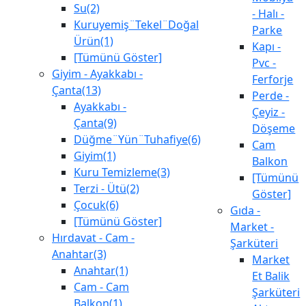
Su(2)
- Halı -
Kuruyemiş¨Tekel¨Doğal
Parke
Ürün(1)
Kapı -
[Tümünü Göster]
Pvc -
Giyim - Ayakkabı -
Ferforje
Çanta(13)
Perde -
Ayakkabı -
Çeyiz -
Çanta(9)
Döşeme
Düğme¨Yün¨Tuhafiye(6)
Cam
Giyim(1)
Balkon
Kuru Temizleme(3)
[Tümünü
Terzi - Ütü(2)
Göster]
Çocuk(6)
Gıda -
[Tümünü Göster]
Market -
Hırdavat - Cam -
Şarküteri
Anahtar(3)
Market
Anahtar(1)
Et Balik
Cam - Cam
Şarküteri
Balkon(1)