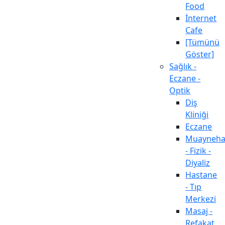
Food
İnternet
Cafe
[Tümünü
Göster]
Sağlık -
Eczane -
Optik
Diş
Kliniği
Eczane
Muayneh
- Fizik -
Diyaliz
Hastane
- Tıp
Merkezi
Masaj -
Refakat