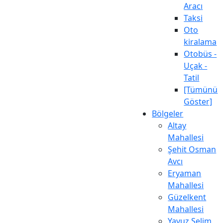
Aracı
Taksi
Oto
kiralama
Otobüs -
Uçak -
Tatil
[Tümünü
Göster]
Bölgeler
Altay
Mahallesi
Şehit Osman
Avcı
Eryaman
Mahallesi
Güzelkent
Mahallesi
Yavuz Selim