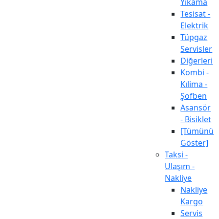
Yıkama
Tesisat -
Elektrik
Tüpgaz
Servisler
Diğerleri
Kombi -
Kılima -
Şofben
Asansör
- Bisiklet
[Tümünü
Göster]
Taksi -
Ulaşım -
Nakliye
Nakliye
Kargo
Servis