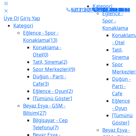
Kategori
0312 349 40 04 - 349 40 05
0312 271 7110-271 2810
0312 283 05 00
0312 247 11 13
0312 283 24 60
0505 502 2214
0505 451 0788
0506 860 3925
0312 512 5252
0312 503 1060
Eğlence -
Üye Ol
Giriş Yap
Spor -
Kategori
Konaklama
Eğlence - Spor -
Konaklam
Konaklama(13)
- Otel
Konaklama -
Tatil,
Otel(0)
Sinema
Tatil, Sinema(2)
Spor
Spor Merkezleri(9)
Merkezler
Düğün - Parti -
Düğün -
Cafe(3)
Parti -
Eğlence - Oyun(2)
Cafe
[Tümünü Göster]
Eğlence
Beyaz Eşya - GSM -
- Oyun
Bilişim(27)
[Tümünü
Bilgisayar - Cep
Göster]
Telefonu(7)
Beyaz Eşya -
Beyaz Eşya -