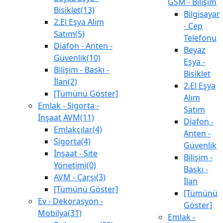
GSM - Bilişim
Bisiklet(13)
Bilgisayar
2.El Eşya Alım
- Cep
Satım(5)
Telefonu
Diafon - Anten -
Beyaz
Güvenlik(10)
Eşya -
Bilişim - Baskı -
Bisiklet
İlan(2)
2.El Eşya
[Tümünü Göster]
Alım
Emlak - Sigorta -
Satım
İnşaat AVM(11)
Diafon -
Emlakçılar(4)
Anten -
Sigorta(4)
Güvenlik
İnşaat - Site
Bilişim -
Yönetimi(0)
Baskı -
AVM - Çarşı(3)
İlan
[Tümünü Göster]
[Tümünü
Ev - Dekorasyon -
Göster]
Mobilya(31)
Emlak -