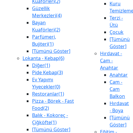
Kuaförleri(2)
Kuru
Güzellik
Temizlem
Merkezleri(4)
Terzi -
Bayan
Ütü
Kuaförleri(2)
Çocuk
Parfümeri,
[Tümünü
Bujiteri(1)
Göster]
[Tümünü Göster]
Hırdavat -
Lokanta - Kebap(6)
Cam -
Diğer(1)
Anahtar
Pide Kebap(3)
Anahtar
Ev Yapımı
Cam -
Yiyecekler(0)
Cam
Restoranlar(1)
Balkon
Pizza - Börek - Fast
Hırdavat
Food(2)
- Boya
Balık - Kokoreç -
[Tümünü
Çiğköfte(1)
Göster]
[Tümünü Göster]
Eğitim -