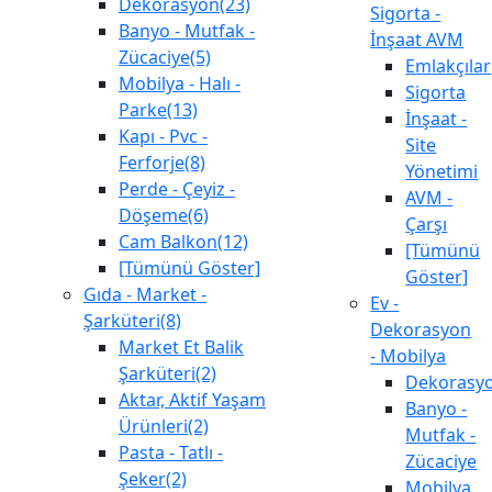
Dekorasyon(23)
Sigorta -
Banyo - Mutfak -
İnşaat AVM
Zücaciye(5)
Emlakçılar
Mobilya - Halı -
Sigorta
Parke(13)
İnşaat -
Kapı - Pvc -
Site
Ferforje(8)
Yönetimi
Perde - Çeyiz -
AVM -
Döşeme(6)
Çarşı
Cam Balkon(12)
[Tümünü
[Tümünü Göster]
Göster]
Gıda - Market -
Ev -
Şarküteri(8)
Dekorasyon
Market Et Balik
- Mobilya
Şarküteri(2)
Dekorasy
Aktar, Aktif Yaşam
Banyo -
Ürünleri(2)
Mutfak -
Pasta - Tatlı -
Zücaciye
Şeker(2)
Mobilya