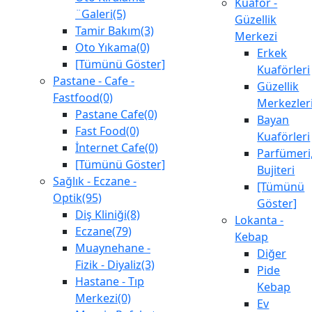
Kuaför -
¨Galeri(5)
Güzellik
Tamir Bakım(3)
Merkezi
Oto Yıkama(0)
Erkek
[Tümünü Göster]
Kuaförleri
Pastane - Cafe -
Güzellik
Fastfood(0)
Merkezler
Pastane Cafe(0)
Bayan
Fast Food(0)
Kuaförleri
İnternet Cafe(0)
Parfümeri
[Tümünü Göster]
Bujiteri
Sağlık - Eczane -
[Tümünü
Optik(95)
Göster]
Diş Kliniği(8)
Lokanta -
Eczane(79)
Kebap
Muaynehane -
Diğer
Fizik - Diyaliz(3)
Pide
Hastane - Tıp
Kebap
Merkezi(0)
Ev