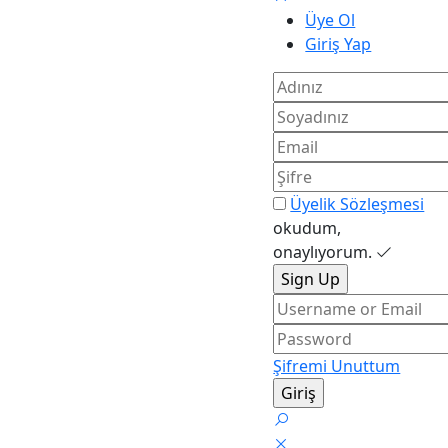
Üye Ol
Giriş Yap
Üyelik Sözleşmesi
okudum,
onaylıyorum.
Şifremi Unuttum