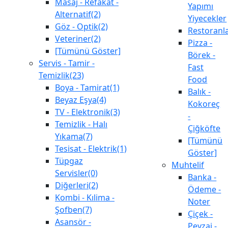
Masaj - Refakat -
Yapımı
Alternatif(2)
Yiyecekler
Göz - Optik(2)
Restoranl
Veteriner(2)
Pizza -
[Tümünü Göster]
Börek -
Servis - Tamir -
Fast
Temizlik(23)
Food
Boya - Tamirat(1)
Balık -
Beyaz Eşya(4)
Kokoreç
TV - Elektronik(3)
-
Temizlik - Halı
Çiğköfte
Yıkama(7)
[Tümünü
Tesisat - Elektrik(1)
Göster]
Tüpgaz
Muhtelif
Servisler(0)
Banka -
Diğerleri(2)
Ödeme -
Kombi - Kılima -
Noter
Şofben(7)
Çiçek -
Asansör -
Peyzaj -