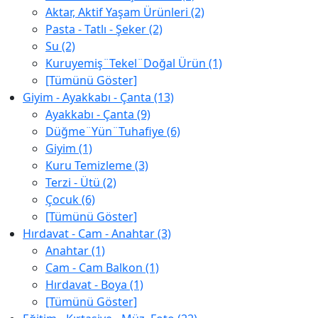
Aktar, Aktif Yaşam Ürünleri (2)
Pasta - Tatlı - Şeker (2)
Su (2)
Kuruyemiş¨Tekel¨Doğal Ürün (1)
[Tümünü Göster]
Giyim - Ayakkabı - Çanta (13)
Ayakkabı - Çanta (9)
Düğme¨Yün¨Tuhafiye (6)
Giyim (1)
Kuru Temizleme (3)
Terzi - Ütü (2)
Çocuk (6)
[Tümünü Göster]
Hırdavat - Cam - Anahtar (3)
Anahtar (1)
Cam - Cam Balkon (1)
Hırdavat - Boya (1)
[Tümünü Göster]