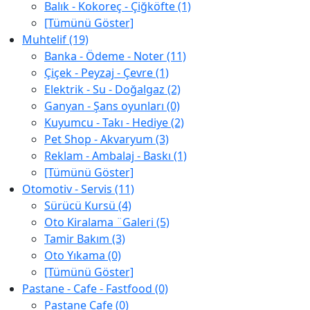
Balık - Kokoreç - Çiğköfte (1)
[Tümünü Göster]
Muhtelif (19)
Banka - Ödeme - Noter (11)
Çiçek - Peyzaj - Çevre (1)
Elektrik - Su - Doğalgaz (2)
Ganyan - Şans oyunları (0)
Kuyumcu - Takı - Hediye (2)
Pet Shop - Akvaryum (3)
Reklam - Ambalaj - Baskı (1)
[Tümünü Göster]
Otomotiv - Servis (11)
Sürücü Kursü (4)
Oto Kiralama ¨Galeri (5)
Tamir Bakım (3)
Oto Yıkama (0)
[Tümünü Göster]
Pastane - Cafe - Fastfood (0)
Pastane Cafe (0)