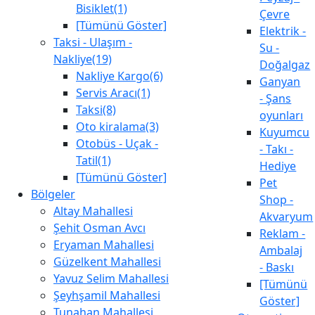
Bisiklet(1)
Çevre
[Tümünü Göster]
Elektrik -
Taksi - Ulaşım -
Su -
Nakliye(19)
Doğalgaz
Nakliye Kargo(6)
Ganyan
Servis Aracı(1)
- Şans
Taksi(8)
oyunları
Oto kiralama(3)
Kuyumcu
Otobüs - Uçak -
- Takı -
Tatil(1)
Hediye
[Tümünü Göster]
Pet
Bölgeler
Shop -
Altay Mahallesi
Akvaryum
Şehit Osman Avcı
Reklam -
Eryaman Mahallesi
Ambalaj
Güzelkent Mahallesi
- Baskı
Yavuz Selim Mahallesi
[Tümünü
Şeyhşamil Mahallesi
Göster]
Tunahan Mahallesi