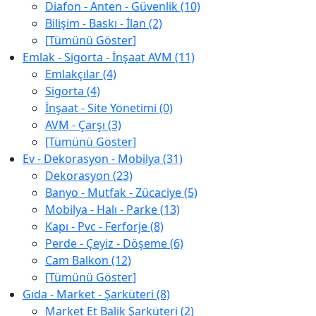
Diafon - Anten - Güvenlik (10)
Bilişim - Baskı - İlan (2)
[Tümünü Göster]
Emlak - Sigorta - İnşaat AVM (11)
Emlakçılar (4)
Sigorta (4)
İnşaat - Site Yönetimi (0)
AVM - Çarşı (3)
[Tümünü Göster]
Ev - Dekorasyon - Mobilya (31)
Dekorasyon (23)
Banyo - Mutfak - Zücaciye (5)
Mobilya - Halı - Parke (13)
Kapı - Pvc - Ferforje (8)
Perde - Çeyiz - Döşeme (6)
Cam Balkon (12)
[Tümünü Göster]
Gıda - Market - Şarküteri (8)
Market Et Balik Şarküteri (2)