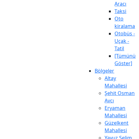
Aracı
Taksi
Oto
kiralama
Otobüs -
Uçak -
Tatil
[Tümünü
Göster]
Bölgeler
Altay
Mahallesi
Şehit Osman
Avcı
Eryaman
Mahallesi
Güzelkent
Mahallesi
Yavuz Selim