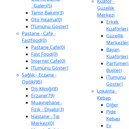
Kuaför -
¨Galeri(5)
Güzellik
Tamir Bakım(3)
Merkezi
Oto Yıkama(0)
Erkek
[Tümünü Göster]
Kuaförleri
Pastane - Cafe -
Güzellik
Fastfood(0)
Merkezler
Pastane Cafe(0)
Bayan
Fast Food(0)
Kuaförleri
İnternet Cafe(0)
Parfümeri
[Tümünü Göster]
Bujiteri
Sağlık - Eczane -
[Tümünü
Optik(95)
Göster]
Diş Kliniği(8)
Lokanta -
Eczane(79)
Kebap
Muaynehane -
Diğer
Fizik - Diyaliz(3)
Pide
Hastane - Tıp
Kebap
Merkezi(0)
Ev