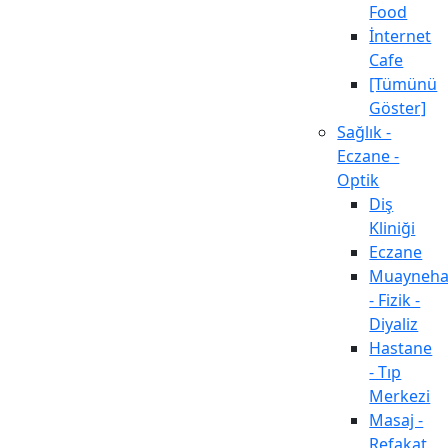
Food
İnternet
Cafe
[Tümünü
Göster]
Sağlık -
Eczane -
Optik
Diş
Kliniği
Eczane
Muayneh
- Fizik -
Diyaliz
Hastane
- Tıp
Merkezi
Masaj -
Refakat