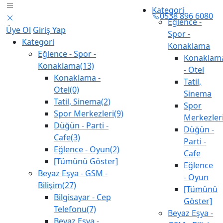
Kategori
0538 896 6080
Eğlence -
Üye Ol
Giriş Yap
Spor -
Kategori
Konaklama
Eğlence - Spor -
Konaklam
Konaklama(13)
- Otel
Konaklama -
Tatil,
Otel(0)
Sinema
Tatil, Sinema(2)
Spor
Spor Merkezleri(9)
Merkezler
Düğün - Parti -
Düğün -
Cafe(3)
Parti -
Eğlence - Oyun(2)
Cafe
[Tümünü Göster]
Eğlence
Beyaz Eşya - GSM -
- Oyun
Bilişim(27)
[Tümünü
Bilgisayar - Cep
Göster]
Telefonu(7)
Beyaz Eşya -
Beyaz Eşya -