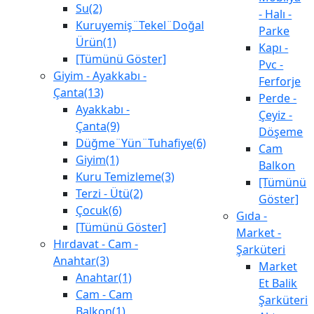
Su(2)
- Halı -
Kuruyemiş¨Tekel¨Doğal
Parke
Ürün(1)
Kapı -
[Tümünü Göster]
Pvc -
Giyim - Ayakkabı -
Ferforje
Çanta(13)
Perde -
Ayakkabı -
Çeyiz -
Çanta(9)
Döşeme
Düğme¨Yün¨Tuhafiye(6)
Cam
Giyim(1)
Balkon
Kuru Temizleme(3)
[Tümünü
Terzi - Ütü(2)
Göster]
Çocuk(6)
Gıda -
[Tümünü Göster]
Market -
Hırdavat - Cam -
Şarküteri
Anahtar(3)
Market
Anahtar(1)
Et Balik
Cam - Cam
Şarküteri
Balkon(1)