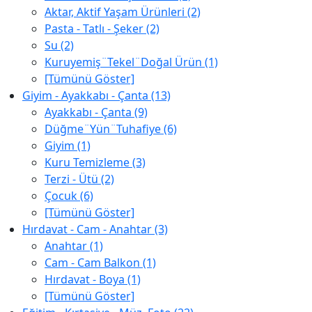
Aktar, Aktif Yaşam Ürünleri (2)
Pasta - Tatlı - Şeker (2)
Su (2)
Kuruyemiş¨Tekel¨Doğal Ürün (1)
[Tümünü Göster]
Giyim - Ayakkabı - Çanta (13)
Ayakkabı - Çanta (9)
Düğme¨Yün¨Tuhafiye (6)
Giyim (1)
Kuru Temizleme (3)
Terzi - Ütü (2)
Çocuk (6)
[Tümünü Göster]
Hırdavat - Cam - Anahtar (3)
Anahtar (1)
Cam - Cam Balkon (1)
Hırdavat - Boya (1)
[Tümünü Göster]