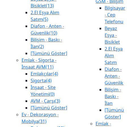
GSM - Bilişim
Bisiklet(13)
Bilgisayar
2.El Eşya Alım
- Cep
Satım(5)
Telefonu
Diafon - Anten -
Beyaz
Güvenlik(10)
Eşya -
Bilişim - Baskı -
Bisiklet
İlan(2)
2.El Eşya
[Tümünü Göster]
Alım
Emlak - Sigorta -
Satım
İnşaat AVM(11)
Diafon -
Emlakçılar(4)
Anten -
Sigorta(4)
Güvenlik
İnşaat - Site
Bilişim -
Yönetimi(0)
Baskı -
AVM - Çarşı(3)
İlan
[Tümünü Göster]
[Tümünü
Ev - Dekorasyon -
Göster]
Mobilya(31)
Emlak -