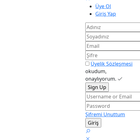
Üye Ol
Giriş Yap
Üyelik Sözleşmesi
okudum,
onaylıyorum.
Şifremi Unuttum