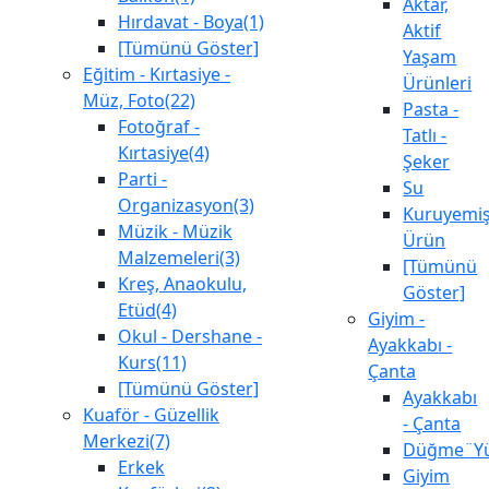
Aktar,
Hırdavat - Boya(1)
Aktif
[Tümünü Göster]
Yaşam
Eğitim - Kırtasiye -
Ürünleri
Müz, Foto(22)
Pasta -
Fotoğraf -
Tatlı -
Kırtasiye(4)
Şeker
Parti -
Su
Organizasyon(3)
Kuruyemiş
Müzik - Müzik
Ürün
Malzemeleri(3)
[Tümünü
Kreş, Anaokulu,
Göster]
Etüd(4)
Giyim -
Okul - Dershane -
Ayakkabı -
Kurs(11)
Çanta
[Tümünü Göster]
Ayakkabı
Kuaför - Güzellik
- Çanta
Merkezi(7)
Düğme¨Yü
Erkek
Giyim