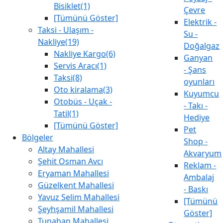
Bisiklet(1)
Çevre
[Tümünü Göster]
Elektrik -
Taksi - Ulaşım -
Su -
Nakliye(19)
Doğalgaz
Nakliye Kargo(6)
Ganyan
Servis Aracı(1)
- Şans
Taksi(8)
oyunları
Oto kiralama(3)
Kuyumcu
Otobüs - Uçak -
- Takı -
Tatil(1)
Hediye
[Tümünü Göster]
Pet
Bölgeler
Shop -
Altay Mahallesi
Akvaryum
Şehit Osman Avcı
Reklam -
Eryaman Mahallesi
Ambalaj
Güzelkent Mahallesi
- Baskı
Yavuz Selim Mahallesi
[Tümünü
Şeyhşamil Mahallesi
Göster]
Tunahan Mahallesi