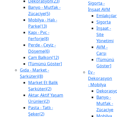
Dekorasyon(23)
Sigorta -
Banyo - Mutfak -
İnşaat AVM
Zücaciye(5)
Emlakçılar
Mobilya - Halı -
Sigorta
Parke(13)
İnşaat -
Kapı - Pvc -
Site
Ferforje(8)
Yönetimi
Perde - Çeyiz -
AVM -
Döşeme(6)
Çarşı
Cam Balkon(12)
[Tümünü
[Tümünü Göster]
Göster]
Gıda - Market -
Ev -
Şarküteri(8)
Dekorasyon
Market Et Balik
- Mobilya
Şarküteri(2)
Dekorasy
Aktar, Aktif Yaşam
Banyo -
Ürünleri(2)
Mutfak -
Pasta - Tatlı -
Zücaciye
Şeker(2)
Mobilya