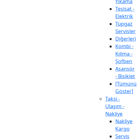
Yıkama
Tesisat -
Elektrik
Tüpgaz
Servisler
Diğerleri
Kombi -
Kılima -
Şofben
Asansör
- Bisiklet
[Tümünü
Göster]
Taksi -
Ulaşım -
Nakliye
Nakliye
Kargo
Servis