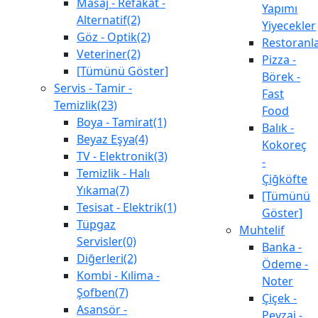
Masaj - Refakat -
Yapımı
Alternatif(2)
Yiyecekler
Göz - Optik(2)
Restoranl
Veteriner(2)
Pizza -
[Tümünü Göster]
Börek -
Servis - Tamir -
Fast
Temizlik(23)
Food
Boya - Tamirat(1)
Balık -
Beyaz Eşya(4)
Kokoreç
TV - Elektronik(3)
-
Temizlik - Halı
Çiğköfte
Yıkama(7)
[Tümünü
Tesisat - Elektrik(1)
Göster]
Tüpgaz
Muhtelif
Servisler(0)
Banka -
Diğerleri(2)
Ödeme -
Kombi - Kılima -
Noter
Şofben(7)
Çiçek -
Asansör -
Peyzaj -