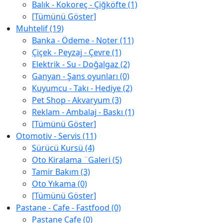
Balık - Kokoreç - Çiğköfte (1)
[Tümünü Göster]
Muhtelif (19)
Banka - Ödeme - Noter (11)
Çiçek - Peyzaj - Çevre (1)
Elektrik - Su - Doğalgaz (2)
Ganyan - Şans oyunları (0)
Kuyumcu - Takı - Hediye (2)
Pet Shop - Akvaryum (3)
Reklam - Ambalaj - Baskı (1)
[Tümünü Göster]
Otomotiv - Servis (11)
Sürücü Kursü (4)
Oto Kiralama ¨Galeri (5)
Tamir Bakım (3)
Oto Yıkama (0)
[Tümünü Göster]
Pastane - Cafe - Fastfood (0)
Pastane Cafe (0)