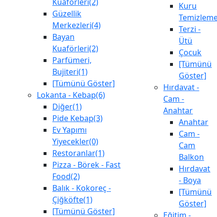
Kuaförleri(2)
Kuru
Güzellik
Temizlem
Merkezleri(4)
Terzi -
Bayan
Ütü
Kuaförleri(2)
Çocuk
Parfümeri,
[Tümünü
Bujiteri(1)
Göster]
[Tümünü Göster]
Hırdavat -
Lokanta - Kebap(6)
Cam -
Diğer(1)
Anahtar
Pide Kebap(3)
Anahtar
Ev Yapımı
Cam -
Yiyecekler(0)
Cam
Restoranlar(1)
Balkon
Pizza - Börek - Fast
Hırdavat
Food(2)
- Boya
Balık - Kokoreç -
[Tümünü
Çiğköfte(1)
Göster]
[Tümünü Göster]
Eğitim -