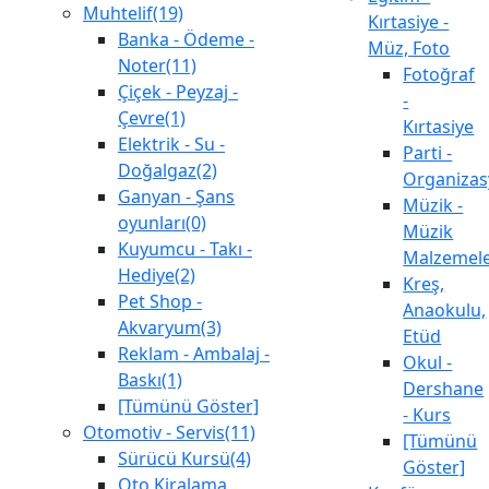
Muhtelif(19)
Kırtasiye -
Banka - Ödeme -
Müz, Foto
Noter(11)
Fotoğraf
Çiçek - Peyzaj -
-
Çevre(1)
Kırtasiye
Elektrik - Su -
Parti -
Doğalgaz(2)
Organiza
Ganyan - Şans
Müzik -
oyunları(0)
Müzik
Kuyumcu - Takı -
Malzemele
Hediye(2)
Kreş,
Pet Shop -
Anaokulu,
Akvaryum(3)
Etüd
Reklam - Ambalaj -
Okul -
Baskı(1)
Dershane
[Tümünü Göster]
- Kurs
Otomotiv - Servis(11)
[Tümünü
Sürücü Kursü(4)
Göster]
Oto Kiralama