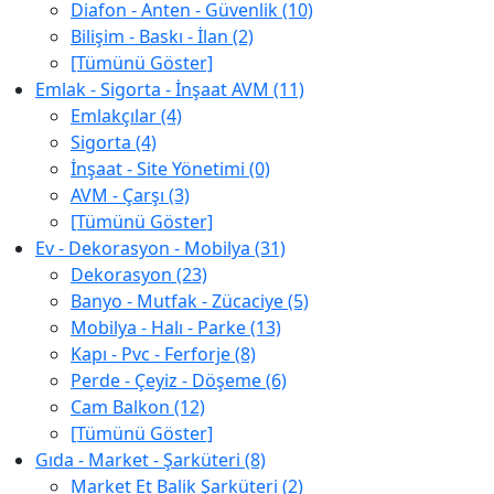
Diafon - Anten - Güvenlik (10)
Bilişim - Baskı - İlan (2)
[Tümünü Göster]
Emlak - Sigorta - İnşaat AVM (11)
Emlakçılar (4)
Sigorta (4)
İnşaat - Site Yönetimi (0)
AVM - Çarşı (3)
[Tümünü Göster]
Ev - Dekorasyon - Mobilya (31)
Dekorasyon (23)
Banyo - Mutfak - Zücaciye (5)
Mobilya - Halı - Parke (13)
Kapı - Pvc - Ferforje (8)
Perde - Çeyiz - Döşeme (6)
Cam Balkon (12)
[Tümünü Göster]
Gıda - Market - Şarküteri (8)
Market Et Balik Şarküteri (2)