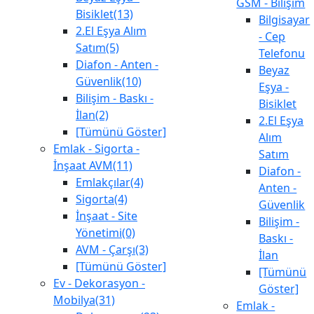
GSM - Bilişim
Bisiklet(13)
Bilgisayar
2.El Eşya Alım
- Cep
Satım(5)
Telefonu
Diafon - Anten -
Beyaz
Güvenlik(10)
Eşya -
Bilişim - Baskı -
Bisiklet
İlan(2)
2.El Eşya
[Tümünü Göster]
Alım
Emlak - Sigorta -
Satım
İnşaat AVM(11)
Diafon -
Emlakçılar(4)
Anten -
Sigorta(4)
Güvenlik
İnşaat - Site
Bilişim -
Yönetimi(0)
Baskı -
AVM - Çarşı(3)
İlan
[Tümünü Göster]
[Tümünü
Ev - Dekorasyon -
Göster]
Mobilya(31)
Emlak -