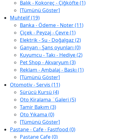
Balık - Kokoreç - Çiğköfte (1)
[Tümünü Göster]
Muhtelif (19)
Banka - Ödeme - Noter (11)
Çiçek - Peyzaj - Çevre (1)
Elektrik - Su - Doğalgaz (2)
Ganyan - Şans oyunları (0)
Kuyumcu - Takı - Hediye (2)
Pet Shop - Akvaryum (3)
Reklam - Ambalaj - Baskı (1)
[Tümünü Göster]
Otomotiv - Servis (11)
Sürücü Kursü (4)
Oto Kiralama ¨Galeri (5)
Tamir Bakım (3)
Oto Yıkama (0)
[Tümünü Göster]
Pastane - Cafe - Fastfood (0)
Pastane Cafe (0)