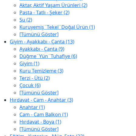
Aktar, Aktif Yaşam Ürünleri (2)
Pasta - Tatlı - Şeker (2)
Su (2)
Kuruyemiş¨Tekel¨Doğal Ürün (1)
[Tümünü Göster]
Giyim - Ayakkabı - Çanta (13)
Ayakkabı - Çanta (9)
Düğme¨Yün¨Tuhafiye (6)
Giyim (1)
Kuru Temizleme (3)
Terzi - Ütü (2)
Çocuk (6)
[Tümünü Göster]
Hırdavat - Cam - Anahtar (3)
Anahtar (1)
Cam - Cam Balkon (1)
Hırdavat - Boya (1)
[Tümünü Göster]