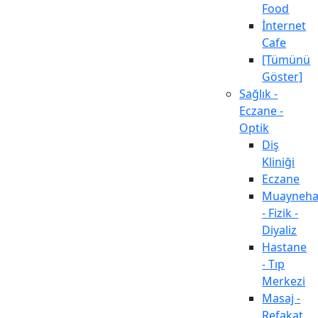
Food
İnternet
Cafe
[Tümünü
Göster]
Sağlık -
Eczane -
Optik
Diş
Kliniği
Eczane
Muayneh
- Fizik -
Diyaliz
Hastane
- Tıp
Merkezi
Masaj -
Refakat