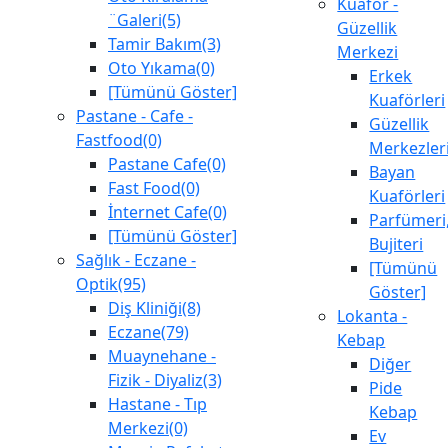
Kuaför -
¨Galeri(5)
Güzellik
Tamir Bakım(3)
Merkezi
Oto Yıkama(0)
Erkek
[Tümünü Göster]
Kuaförleri
Pastane - Cafe -
Güzellik
Fastfood(0)
Merkezler
Pastane Cafe(0)
Bayan
Fast Food(0)
Kuaförleri
İnternet Cafe(0)
Parfümeri
[Tümünü Göster]
Bujiteri
Sağlık - Eczane -
[Tümünü
Optik(95)
Göster]
Diş Kliniği(8)
Lokanta -
Eczane(79)
Kebap
Muaynehane -
Diğer
Fizik - Diyaliz(3)
Pide
Hastane - Tıp
Kebap
Merkezi(0)
Ev