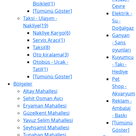
Bisiklet(1)
Çevre
[Tümünü Göster]
Elektrik -
Taksi - Ulaşım -
Su -
Nakliye(19)
Doğalgaz
Nakliye Kargo(6)
Ganyan
Servis Aracı(1)
- Şans
Taksi(8)
oyunları
Oto kiralama(3)
Kuyumcu
Otobüs - Uçak -
- Takı -
Tatil(1)
Hediye
[Tümünü Göster]
Pet
Bölgeler
Shop -
Altay Mahallesi
Akvaryum
Şehit Osman Avcı
Reklam -
Eryaman Mahallesi
Ambalaj
Güzelkent Mahallesi
- Baskı
Yavuz Selim Mahallesi
[Tümünü
Şeyhşamil Mahallesi
Göster]
Tunahan Mahallesi