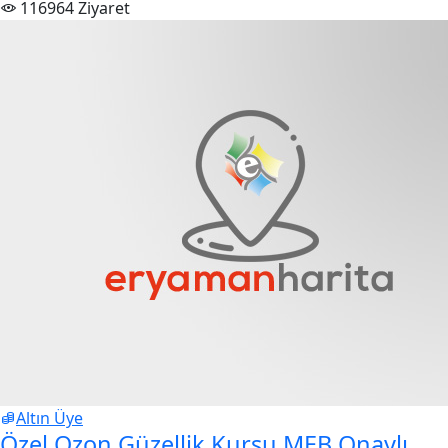
116964 Ziyaret
Altın Üye
Özel Ozon Güzellik Kursu MEB Onaylı