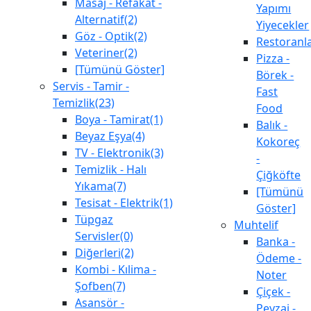
Masaj - Refakat -
Yapımı
Alternatif(2)
Yiyecekler
Göz - Optik(2)
Restoranl
Veteriner(2)
Pizza -
[Tümünü Göster]
Börek -
Servis - Tamir -
Fast
Temizlik(23)
Food
Boya - Tamirat(1)
Balık -
Beyaz Eşya(4)
Kokoreç
TV - Elektronik(3)
-
Temizlik - Halı
Çiğköfte
Yıkama(7)
[Tümünü
Tesisat - Elektrik(1)
Göster]
Tüpgaz
Muhtelif
Servisler(0)
Banka -
Diğerleri(2)
Ödeme -
Kombi - Kılima -
Noter
Şofben(7)
Çiçek -
Asansör -
Peyzaj -