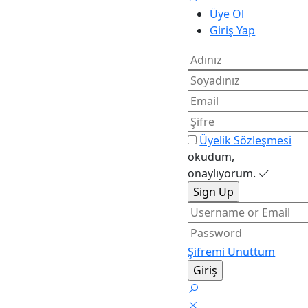
Üye Ol
Giriş Yap
Üyelik Sözleşmesi
okudum,
onaylıyorum.
Şifremi Unuttum