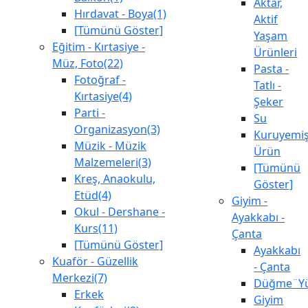
Aktar,
Hırdavat - Boya(1)
Aktif
[Tümünü Göster]
Yaşam
Eğitim - Kırtasiye -
Ürünleri
Müz, Foto(22)
Pasta -
Fotoğraf -
Tatlı -
Kırtasiye(4)
Şeker
Parti -
Su
Organizasyon(3)
Kuruyemiş
Müzik - Müzik
Ürün
Malzemeleri(3)
[Tümünü
Kreş, Anaokulu,
Göster]
Etüd(4)
Giyim -
Okul - Dershane -
Ayakkabı -
Kurs(11)
Çanta
[Tümünü Göster]
Ayakkabı
Kuaför - Güzellik
- Çanta
Merkezi(7)
Düğme¨Yü
Erkek
Giyim