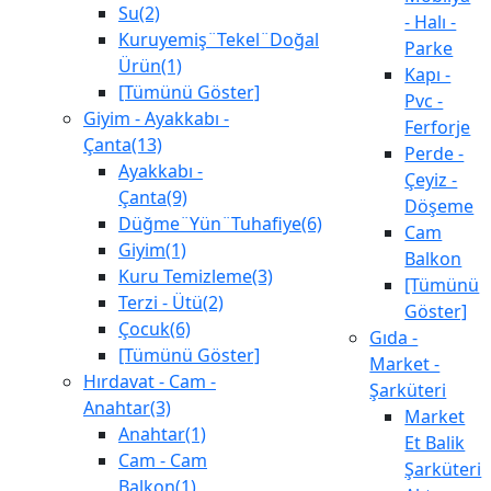
Su(2)
- Halı -
Kuruyemiş¨Tekel¨Doğal
Parke
Ürün(1)
Kapı -
[Tümünü Göster]
Pvc -
Giyim - Ayakkabı -
Ferforje
Çanta(13)
Perde -
Ayakkabı -
Çeyiz -
Çanta(9)
Döşeme
Düğme¨Yün¨Tuhafiye(6)
Cam
Giyim(1)
Balkon
Kuru Temizleme(3)
[Tümünü
Terzi - Ütü(2)
Göster]
Çocuk(6)
Gıda -
[Tümünü Göster]
Market -
Hırdavat - Cam -
Şarküteri
Anahtar(3)
Market
Anahtar(1)
Et Balik
Cam - Cam
Şarküteri
Balkon(1)