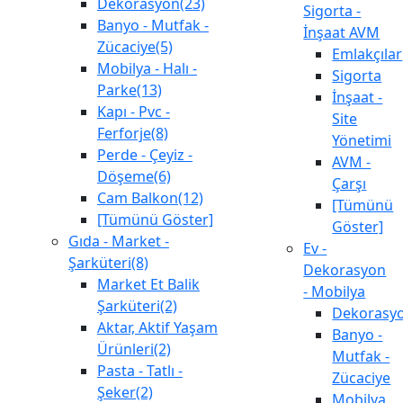
Dekorasyon(23)
Sigorta -
Banyo - Mutfak -
İnşaat AVM
Zücaciye(5)
Emlakçılar
Mobilya - Halı -
Sigorta
Parke(13)
İnşaat -
Kapı - Pvc -
Site
Ferforje(8)
Yönetimi
Perde - Çeyiz -
AVM -
Döşeme(6)
Çarşı
Cam Balkon(12)
[Tümünü
[Tümünü Göster]
Göster]
Gıda - Market -
Ev -
Şarküteri(8)
Dekorasyon
Market Et Balik
- Mobilya
Şarküteri(2)
Dekorasy
Aktar, Aktif Yaşam
Banyo -
Ürünleri(2)
Mutfak -
Pasta - Tatlı -
Zücaciye
Şeker(2)
Mobilya