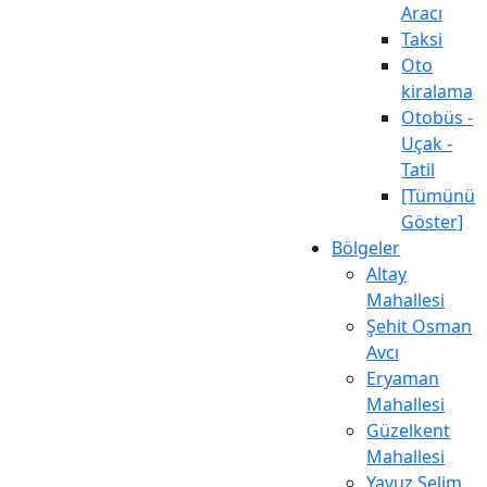
Aracı
Taksi
Oto
kiralama
Otobüs -
Uçak -
Tatil
[Tümünü
Göster]
Bölgeler
Altay
Mahallesi
Şehit Osman
Avcı
Eryaman
Mahallesi
Güzelkent
Mahallesi
Yavuz Selim