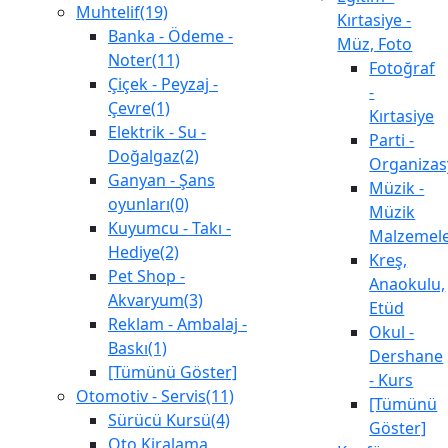
Muhtelif(19)
Kırtasiye -
Banka - Ödeme -
Müz, Foto
Noter(11)
Fotoğraf
Çiçek - Peyzaj -
-
Çevre(1)
Kırtasiye
Elektrik - Su -
Parti -
Doğalgaz(2)
Organiza
Ganyan - Şans
Müzik -
oyunları(0)
Müzik
Kuyumcu - Takı -
Malzemele
Hediye(2)
Kreş,
Pet Shop -
Anaokulu,
Akvaryum(3)
Etüd
Reklam - Ambalaj -
Okul -
Baskı(1)
Dershane
[Tümünü Göster]
- Kurs
Otomotiv - Servis(11)
[Tümünü
Sürücü Kursü(4)
Göster]
Oto Kiralama