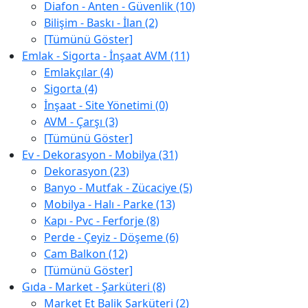
Diafon - Anten - Güvenlik (10)
Bilişim - Baskı - İlan (2)
[Tümünü Göster]
Emlak - Sigorta - İnşaat AVM (11)
Emlakçılar (4)
Sigorta (4)
İnşaat - Site Yönetimi (0)
AVM - Çarşı (3)
[Tümünü Göster]
Ev - Dekorasyon - Mobilya (31)
Dekorasyon (23)
Banyo - Mutfak - Zücaciye (5)
Mobilya - Halı - Parke (13)
Kapı - Pvc - Ferforje (8)
Perde - Çeyiz - Döşeme (6)
Cam Balkon (12)
[Tümünü Göster]
Gıda - Market - Şarküteri (8)
Market Et Balik Şarküteri (2)