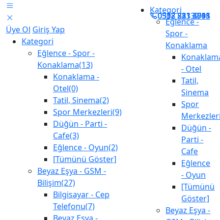
Kategori
0538 823 3911
0312 28132 98
0312 511 4041
0507 231 3705
Eğlence -
Üye Ol
Giriş Yap
Spor -
Kategori
Konaklama
Eğlence - Spor -
Konaklam
Konaklama(13)
- Otel
Konaklama -
Tatil,
Otel(0)
Sinema
Tatil, Sinema(2)
Spor
Spor Merkezleri(9)
Merkezler
Düğün - Parti -
Düğün -
Cafe(3)
Parti -
Eğlence - Oyun(2)
Cafe
[Tümünü Göster]
Eğlence
Beyaz Eşya - GSM -
- Oyun
Bilişim(27)
[Tümünü
Bilgisayar - Cep
Göster]
Telefonu(7)
Beyaz Eşya -
Beyaz Eşya -