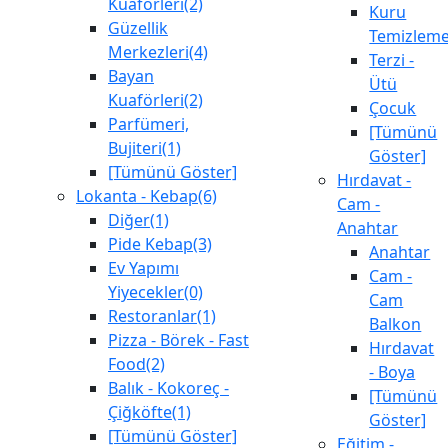
Kuaförleri(2)
Kuru
Güzellik
Temizlem
Merkezleri(4)
Terzi -
Bayan
Ütü
Kuaförleri(2)
Çocuk
Parfümeri,
[Tümünü
Bujiteri(1)
Göster]
[Tümünü Göster]
Hırdavat -
Lokanta - Kebap(6)
Cam -
Diğer(1)
Anahtar
Pide Kebap(3)
Anahtar
Ev Yapımı
Cam -
Yiyecekler(0)
Cam
Restoranlar(1)
Balkon
Pizza - Börek - Fast
Hırdavat
Food(2)
- Boya
Balık - Kokoreç -
[Tümünü
Çiğköfte(1)
Göster]
[Tümünü Göster]
Eğitim -