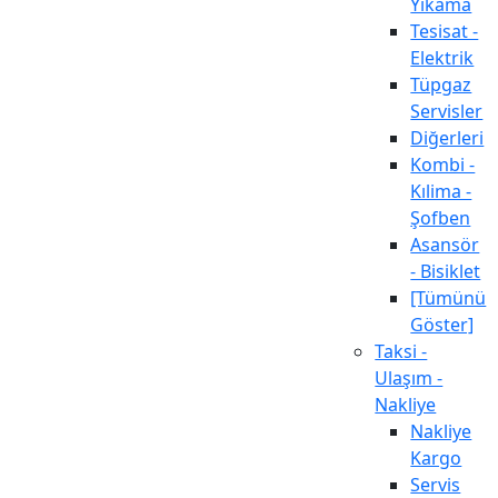
Yıkama
Tesisat -
Elektrik
Tüpgaz
Servisler
Diğerleri
Kombi -
Kılima -
Şofben
Asansör
- Bisiklet
[Tümünü
Göster]
Taksi -
Ulaşım -
Nakliye
Nakliye
Kargo
Servis