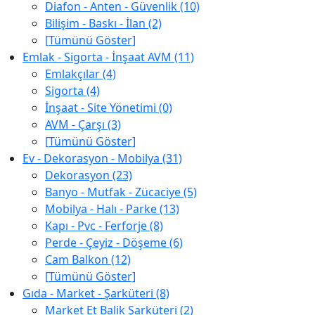
Diafon - Anten - Güvenlik (10)
Bilişim - Baskı - İlan (2)
[Tümünü Göster]
Emlak - Sigorta - İnşaat AVM (11)
Emlakçılar (4)
Sigorta (4)
İnşaat - Site Yönetimi (0)
AVM - Çarşı (3)
[Tümünü Göster]
Ev - Dekorasyon - Mobilya (31)
Dekorasyon (23)
Banyo - Mutfak - Zücaciye (5)
Mobilya - Halı - Parke (13)
Kapı - Pvc - Ferforje (8)
Perde - Çeyiz - Döşeme (6)
Cam Balkon (12)
[Tümünü Göster]
Gıda - Market - Şarküteri (8)
Market Et Balik Şarküteri (2)