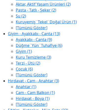
Aktar, Aktif Yaşam Ürünleri (2)
Pasta - Tatlı - Şeker (2)
Su (2)
Kuruyemiş¨Tekel¨Doğal Ürün (1)
[Tümünü Göster]
Giyim - Ayakkabı - Çanta (13)
Ayakkabı - Çanta (9)
Düğme¨Yün¨Tuhafiye (6)
Giyim (1)
Kuru Temizleme (3)
Terzi - Ütü (2)
Çocuk (6)
[Tümünü Göster]
Hırdavat - Cam - Anahtar (3)
Anahtar (1)
Cam - Cam Balkon (1)
Hırdavat - Boya (1)
[Tümünü Göster]