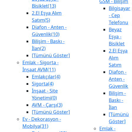
GSM - Bilişim
Bisiklet(13)
Bilgisayar
2.El Eşya Alım
- Cep
Satım(5)
Telefonu
Diafon - Anten -
Beyaz
Güvenlik(10)
Eşya -
Bilişim - Baskı -
Bisiklet
İlan(2)
2.El Eşya
[Tümünü Göster]
Alım
Emlak - Sigorta -
Satım
İnşaat AVM(11)
Diafon -
Emlakçılar(4)
Anten -
Sigorta(4)
Güvenlik
İnşaat - Site
Bilişim -
Yönetimi(0)
Baskı -
AVM - Çarşı(3)
İlan
[Tümünü Göster]
[Tümünü
Ev - Dekorasyon -
Göster]
Mobilya(31)
Emlak -