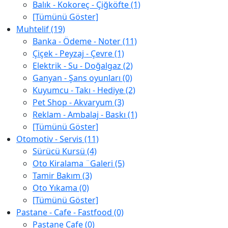
Balık - Kokoreç - Çiğköfte (1)
[Tümünü Göster]
Muhtelif (19)
Banka - Ödeme - Noter (11)
Çiçek - Peyzaj - Çevre (1)
Elektrik - Su - Doğalgaz (2)
Ganyan - Şans oyunları (0)
Kuyumcu - Takı - Hediye (2)
Pet Shop - Akvaryum (3)
Reklam - Ambalaj - Baskı (1)
[Tümünü Göster]
Otomotiv - Servis (11)
Sürücü Kursü (4)
Oto Kiralama ¨Galeri (5)
Tamir Bakım (3)
Oto Yıkama (0)
[Tümünü Göster]
Pastane - Cafe - Fastfood (0)
Pastane Cafe (0)