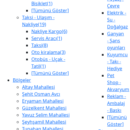
Bisiklet(1)
Çevre
[Tümünü Göster]
Elektrik -
Taksi - Ulaşım -
Su -
Nakliye(19)
Doğalgaz
Nakliye Kargo(6)
Ganyan
Servis Aracı(1)
- Şans
Taksi(8)
oyunları
Oto kiralama(3)
Kuyumcu
Otobüs - Uçak -
- Takı -
Tatil(1)
Hediye
[Tümünü Göster]
Pet
Bölgeler
Shop -
Altay Mahallesi
Akvaryum
Şehit Osman Avcı
Reklam -
Eryaman Mahallesi
Ambalaj
Güzelkent Mahallesi
- Baskı
Yavuz Selim Mahallesi
[Tümünü
Şeyhşamil Mahallesi
Göster]
Tunahan Mahallesi