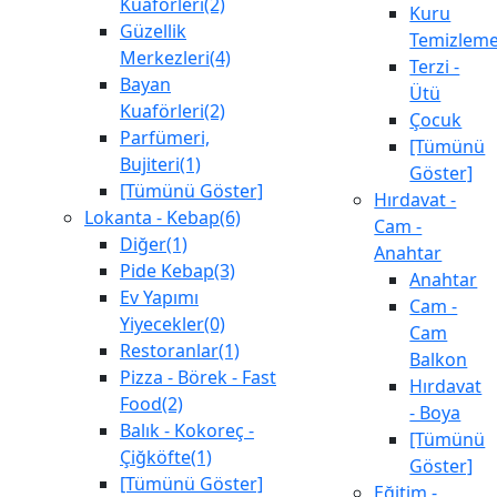
Kuaförleri(2)
Kuru
Güzellik
Temizlem
Merkezleri(4)
Terzi -
Bayan
Ütü
Kuaförleri(2)
Çocuk
Parfümeri,
[Tümünü
Bujiteri(1)
Göster]
[Tümünü Göster]
Hırdavat -
Lokanta - Kebap(6)
Cam -
Diğer(1)
Anahtar
Pide Kebap(3)
Anahtar
Ev Yapımı
Cam -
Yiyecekler(0)
Cam
Restoranlar(1)
Balkon
Pizza - Börek - Fast
Hırdavat
Food(2)
- Boya
Balık - Kokoreç -
[Tümünü
Çiğköfte(1)
Göster]
[Tümünü Göster]
Eğitim -