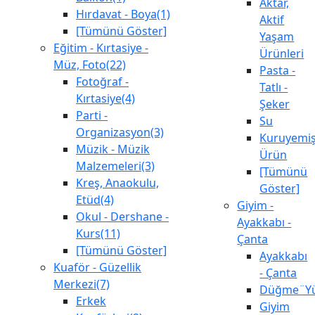
Aktar,
Hırdavat - Boya(1)
Aktif
[Tümünü Göster]
Yaşam
Eğitim - Kırtasiye -
Ürünleri
Müz, Foto(22)
Pasta -
Fotoğraf -
Tatlı -
Kırtasiye(4)
Şeker
Parti -
Su
Organizasyon(3)
Kuruyemiş
Müzik - Müzik
Ürün
Malzemeleri(3)
[Tümünü
Kreş, Anaokulu,
Göster]
Etüd(4)
Giyim -
Okul - Dershane -
Ayakkabı -
Kurs(11)
Çanta
[Tümünü Göster]
Ayakkabı
Kuaför - Güzellik
- Çanta
Merkezi(7)
Düğme¨Yü
Erkek
Giyim