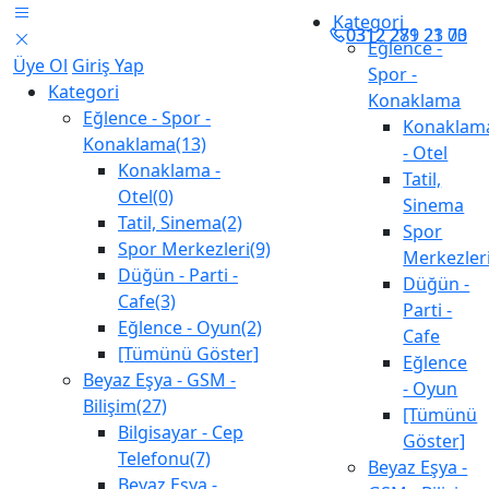
Kategori
0312 281 23 73
0312 279 21 00
Eğlence -
Üye Ol
Giriş Yap
Spor -
Kategori
Konaklama
Eğlence - Spor -
Konaklam
Konaklama(13)
- Otel
Konaklama -
Tatil,
Otel(0)
Sinema
Tatil, Sinema(2)
Spor
Spor Merkezleri(9)
Merkezler
Düğün - Parti -
Düğün -
Cafe(3)
Parti -
Eğlence - Oyun(2)
Cafe
[Tümünü Göster]
Eğlence
Beyaz Eşya - GSM -
- Oyun
Bilişim(27)
[Tümünü
Bilgisayar - Cep
Göster]
Telefonu(7)
Beyaz Eşya -
Beyaz Eşya -