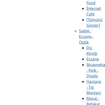
Food
İnternet
Cafe
[Tümünü
Göster]
Sağlık -
Eczane -
Optik
Diş
Kliniği
Eczane
Muayneh
- Fizik -
Diyaliz
Hastane
- Tıp
Merkezi
Masaj -
Refakat