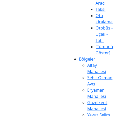
Aracı
Taksi
Oto
kiralama
Otobüs -
Uçak -
Tatil
[Tümünü
Göster]
Bölgeler
Altay
Mahallesi
Şehit Osman
Avcı
Eryaman
Mahallesi
Güzelkent
Mahallesi
Yavuz Selim