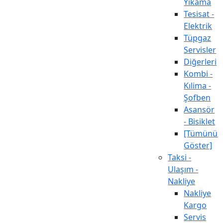
Yıkama
Tesisat -
Elektrik
Tüpgaz
Servisler
Diğerleri
Kombi -
Kılima -
Şofben
Asansör
- Bisiklet
[Tümünü
Göster]
Taksi -
Ulaşım -
Nakliye
Nakliye
Kargo
Servis