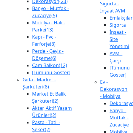
Dekorasyon(23)
Sigorta -
Banyo - Mutfak -
İnşaat AVM
Zücaciye(5)
Emlakçılar
Mobilya - Halı -
Sigorta
Parke(13)
İnşaat -
Kapı - Pvc -
Site
Ferforje(8)
Yönetimi
Perde - Çeyiz -
AVM -
Döşeme(6)
Çarşı
Cam Balkon(12)
[Tümünü
[Tümünü Göster]
Göster]
Gıda - Market -
Ev -
Şarküteri(8)
Dekorasyon
Market Et Balik
- Mobilya
Şarküteri(2)
Dekorasy
Aktar, Aktif Yaşam
Banyo -
Ürünleri(2)
Mutfak -
Pasta - Tatlı -
Zücaciye
Şeker(2)
Mobilya