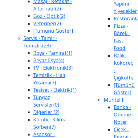
Masaj - Refakat -
Yapımı
Alternatif(2)
Yiyecekler
Göz - Optik(2)
Restoranl
Veteriner(2)
Pizza -
[Tümünü Göster]
Börek -
Servis - Tamir -
Fast
Temizlik(23)
Food
Boya - Tamirat(1)
Balık -
Beyaz Eşya(4)
Kokoreç
TV - Elektronik(3)
-
Temizlik - Halı
Çiğköfte
Yıkama(7)
[Tümünü
Tesisat - Elektrik(1)
Göster]
Tüpgaz
Muhtelif
Servisler(0)
Banka -
Diğerleri(2)
Ödeme -
Kombi - Kılima -
Noter
Şofben(7)
Çiçek -
Asansör -
Peyzaj -