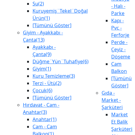
Su(2)
- Halı -
Kuruyemiş¨Tekel¨Doğal
Parke
Ürün(1)
Kapı -
[Tümünü Göster]
Pvc -
Giyim - Ayakkabı -
Ferforje
Çanta(13)
Perde -
Ayakkabı -
Çeyiz -
Çanta(9)
Döşeme
Düğme¨Yün¨Tuhafiye(6)
Cam
Giyim(1)
Balkon
Kuru Temizleme(3)
[Tümünü
Terzi - Ütü(2)
Göster]
Çocuk(6)
Gıda -
[Tümünü Göster]
Market -
Hırdavat - Cam -
Şarküteri
Anahtar(3)
Market
Anahtar(1)
Et Balik
Cam - Cam
Şarküteri
Balkon(1)