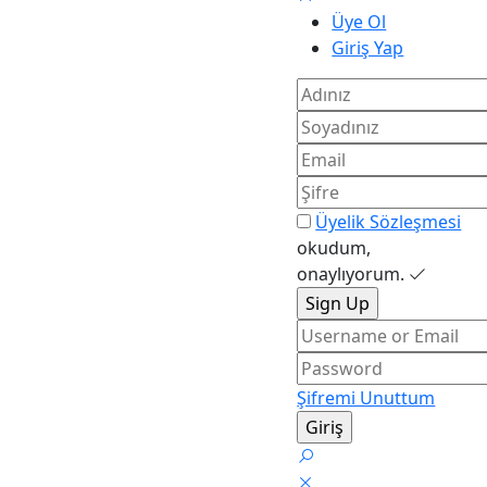
Üye Ol
Giriş Yap
Üyelik Sözleşmesi
okudum,
onaylıyorum.
Şifremi Unuttum