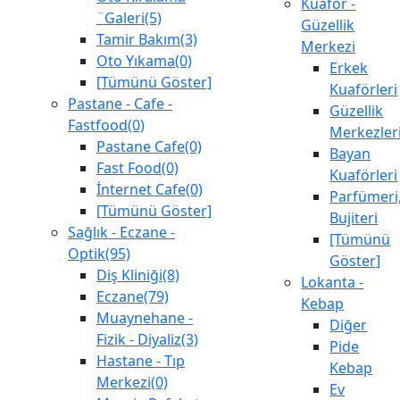
Kuaför -
¨Galeri(5)
Güzellik
Tamir Bakım(3)
Merkezi
Oto Yıkama(0)
Erkek
[Tümünü Göster]
Kuaförleri
Pastane - Cafe -
Güzellik
Fastfood(0)
Merkezler
Pastane Cafe(0)
Bayan
Fast Food(0)
Kuaförleri
İnternet Cafe(0)
Parfümeri
[Tümünü Göster]
Bujiteri
Sağlık - Eczane -
[Tümünü
Optik(95)
Göster]
Diş Kliniği(8)
Lokanta -
Eczane(79)
Kebap
Muaynehane -
Diğer
Fizik - Diyaliz(3)
Pide
Hastane - Tıp
Kebap
Merkezi(0)
Ev