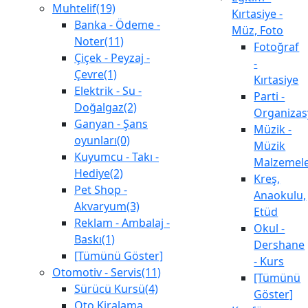
Muhtelif(19)
Kırtasiye -
Banka - Ödeme -
Müz, Foto
Noter(11)
Fotoğraf
Çiçek - Peyzaj -
-
Çevre(1)
Kırtasiye
Elektrik - Su -
Parti -
Doğalgaz(2)
Organiza
Ganyan - Şans
Müzik -
oyunları(0)
Müzik
Kuyumcu - Takı -
Malzemele
Hediye(2)
Kreş,
Pet Shop -
Anaokulu,
Akvaryum(3)
Etüd
Reklam - Ambalaj -
Okul -
Baskı(1)
Dershane
[Tümünü Göster]
- Kurs
Otomotiv - Servis(11)
[Tümünü
Sürücü Kursü(4)
Göster]
Oto Kiralama