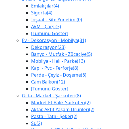
Emlakçılar(4)
Sigorta(4)
İnşaat - Site Yönetimi(0)
AVM - Çarşı(3)
[Tümünü Göster]
Ev - Dekorasyon - Mobilya(31)
Dekorasyon(23)
Banyo - Mutfak - Zücaciye(5)
Mobilya - Halı - Parke(13)
Kapı - Pvc - Ferforje(8)
Perde - Çeyiz - Döşeme(6)
Cam Balkon(12)
[Tümünü Göster]
Gıda - Market - Şarküteri(8)
Market Et Balik Şarküteri(2)
Aktar, Aktif Yaşam Ürünleri(2)
Pasta - Tatlı - Şeker(2)
Su(2)