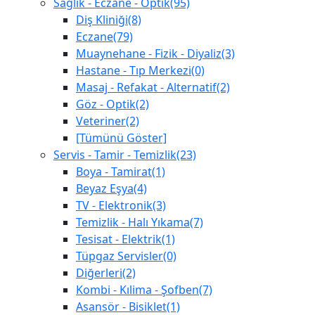
Sağlık - Eczane - Optik(95)
Diş Kliniği(8)
Eczane(79)
Muaynehane - Fizik - Diyaliz(3)
Hastane - Tıp Merkezi(0)
Masaj - Refakat - Alternatif(2)
Göz - Optik(2)
Veteriner(2)
[Tümünü Göster]
Servis - Tamir - Temizlik(23)
Boya - Tamirat(1)
Beyaz Eşya(4)
TV - Elektronik(3)
Temizlik - Halı Yıkama(7)
Tesisat - Elektrik(1)
Tüpgaz Servisler(0)
Diğerleri(2)
Kombi - Kılima - Şofben(7)
Asansör - Bisiklet(1)