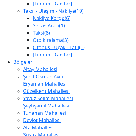
[Tümünü Göster]
Taksi - Ulaşım - Nakliye(19)
Nakliye Kargo(6)
Servis Aracı(1)
Taksi(8)
Oto kiralama(3)
Otobüs - Uçak - Tatil(1)
[Tümünü Göster]
Bölgeler
Altay Mahallesi
Şehit Osman Avcı
Eryaman Mahallesi
Güzelkent Mahallesi
Yavuz Selim Mahallesi
Şeyhşamil Mahallesi
Tunahan Mahallesi
Devlet Mahallesi
Ata Mahallesi
Susuz Mahallesi