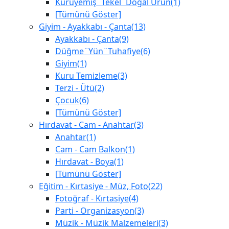
Kuruyemiş¨Tekel¨Doğal Ürün(1)
[Tümünü Göster]
Giyim - Ayakkabı - Çanta(13)
Ayakkabı - Çanta(9)
Düğme¨Yün¨Tuhafiye(6)
Giyim(1)
Kuru Temizleme(3)
Terzi - Ütü(2)
Çocuk(6)
[Tümünü Göster]
Hırdavat - Cam - Anahtar(3)
Anahtar(1)
Cam - Cam Balkon(1)
Hırdavat - Boya(1)
[Tümünü Göster]
Eğitim - Kırtasiye - Müz, Foto(22)
Fotoğraf - Kırtasiye(4)
Parti - Organizasyon(3)
Müzik - Müzik Malzemeleri(3)