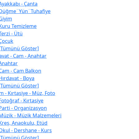
Ayakkabı - Çanta
Düğme¨Yün¨Tuhafiye
Giyim
Kuru Temizleme
Terzi - Ütü
Çocuk
[Tümünü Göster]
avat - Cam - Anahtar
Anahtar
Cam - Cam Balkon
Hırdavat - Boya
[Tümünü Göster]
m - Kırtasiye - Müz, Foto
Fotoğraf - Kırtasiye
Parti - Organizasyon
Müzik - Müzik Malzemeleri
Kreş, Anaokulu, Etüd
Okul - Dershane - Kurs
[Tümünü Göster]