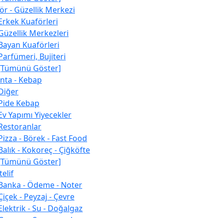
ör - Güzellik Merkezi
Erkek Kuaförleri
Güzellik Merkezleri
Bayan Kuaförleri
Parfümeri, Bujiteri
[Tümünü Göster]
nta - Kebap
Diğer
Pide Kebap
Ev Yapımı Yiyecekler
Restoranlar
Pizza - Börek - Fast Food
Balık - Kokoreç - Çiğköfte
[Tümünü Göster]
elif
Banka - Ödeme - Noter
Çiçek - Peyzaj - Çevre
Elektrik - Su - Doğalgaz