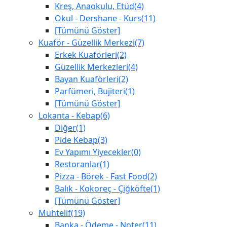
Kreş, Anaokulu, Etüd(4)
Okul - Dershane - Kurs(11)
[Tümünü Göster]
Kuaför - Güzellik Merkezi(7)
Erkek Kuaförleri(2)
Güzellik Merkezleri(4)
Bayan Kuaförleri(2)
Parfümeri, Bujiteri(1)
[Tümünü Göster]
Lokanta - Kebap(6)
Diğer(1)
Pide Kebap(3)
Ev Yapımı Yiyecekler(0)
Restoranlar(1)
Pizza - Börek - Fast Food(2)
Balık - Kokoreç - Çiğköfte(1)
[Tümünü Göster]
Muhtelif(19)
Banka - Ödeme - Noter(11)