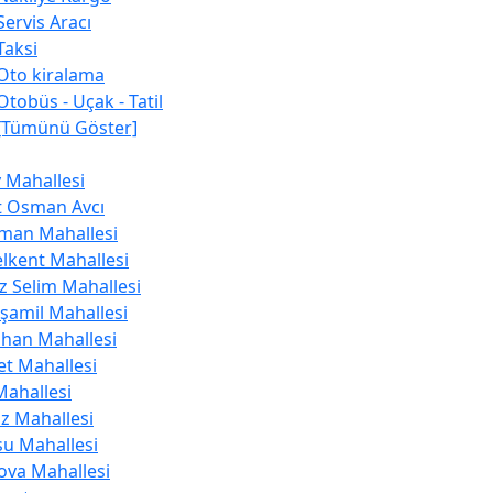
Servis Aracı
Taksi
Oto kiralama
Otobüs - Uçak - Tatil
[Tümünü Göster]
y Mahallesi
t Osman Avcı
man Mahallesi
lkent Mahallesi
z Selim Mahallesi
şamil Mahallesi
han Mahallesi
et Mahallesi
Mahallesi
z Mahallesi
u Mahallesi
lova Mahallesi