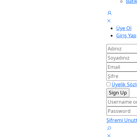
Batı
Üye Ol
Giriş Yap
Üyelik Söz
Şifremi Unu