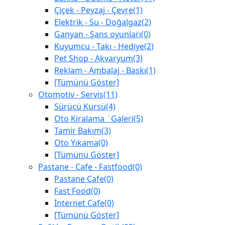
Çiçek - Peyzaj - Çevre(1)
Elektrik - Su - Doğalgaz(2)
Ganyan - Şans oyunları(0)
Kuyumcu - Takı - Hediye(2)
Pet Shop - Akvaryum(3)
Reklam - Ambalaj - Baskı(1)
[Tümünü Göster]
Otomotiv - Servis(11)
Sürücü Kursü(4)
Oto Kiralama ¨Galeri(5)
Tamir Bakım(3)
Oto Yıkama(0)
[Tümünü Göster]
Pastane - Cafe - Fastfood(0)
Pastane Cafe(0)
Fast Food(0)
İnternet Cafe(0)
[Tümünü Göster]