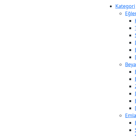
Kategori
Eğle
Beya
Emla