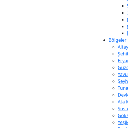
Bölgeler
Alta
Şehi
Erya
Güze
Yavu
Şeyh
Tuna
Devl
Ata 
Susu
Göks
Yeşi