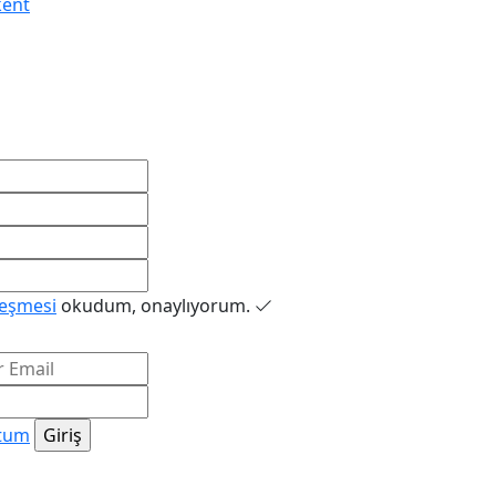
kent
leşmesi
okudum, onaylıyorum.
ttum