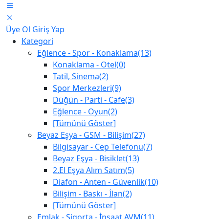
Üye Ol
Giriş Yap
Kategori
Eğlence - Spor - Konaklama(13)
Konaklama - Otel(0)
Tatil, Sinema(2)
Spor Merkezleri(9)
Düğün - Parti - Cafe(3)
Eğlence - Oyun(2)
[Tümünü Göster]
Beyaz Eşya - GSM - Bilişim(27)
Bilgisayar - Cep Telefonu(7)
Beyaz Eşya - Bisiklet(13)
2.El Eşya Alım Satım(5)
Diafon - Anten - Güvenlik(10)
Bilişim - Baskı - İlan(2)
[Tümünü Göster]
Emlak - Sigorta - İnşaat AVM(11)