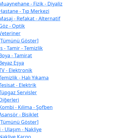
Muaynehane - Fizik - Diyaliz
Hastane - Tıp Merkezi
Masaj - Refakat - Alternatif
Göz - Optik
Veteriner
[Tümünü Göster]
s - Tamir - Temizlik
Boya - Tamirat
Beyaz Eşya
TV - Elektronik
Temizlik - Halı Yıkama
Tesisat - Elektrik
Tüpgaz Servisler
Diğerleri
Kombi - Kılima - Şofben
Asansör - Bisiklet
[Tümünü Göster]
 - Ulaşım - Nakliye
Nakliye Kargo