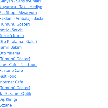
Ganyan - Şans oyunları
Kuyumcu - Takı - Hediye
Pet Shop - Akvaryum
Reklam - Ambalaj - Baskı
[Tümünü Göster]
otiv - Servis
Sürücü Kursü
Oto Kiralama ¨Galeri
Tamir Bakım
Oto Yıkama
[Tümünü Göster]
ane - Cafe - Fastfood
Pastane Cafe
Fast Food
İnternet Cafe
[Tümünü Göster]
ık - Eczane - Optik
Diş Kliniği
Eczane