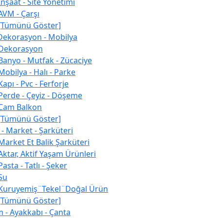
İnşaat - Site Yönetimi
AVM - Çarşı
[Tümünü Göster]
 Dekorasyon - Mobilya
Dekorasyon
Banyo - Mutfak - Zücaciye
Mobilya - Halı - Parke
Kapı - Pvc - Ferforje
Perde - Çeyiz - Döşeme
Cam Balkon
[Tümünü Göster]
 - Market - Şarküteri
Market Et Balik Şarküteri
Aktar, Aktif Yaşam Ürünleri
Pasta - Tatlı - Şeker
Su
Kuruyemiş¨Tekel¨Doğal Ürün
[Tümünü Göster]
m - Ayakkabı - Çanta