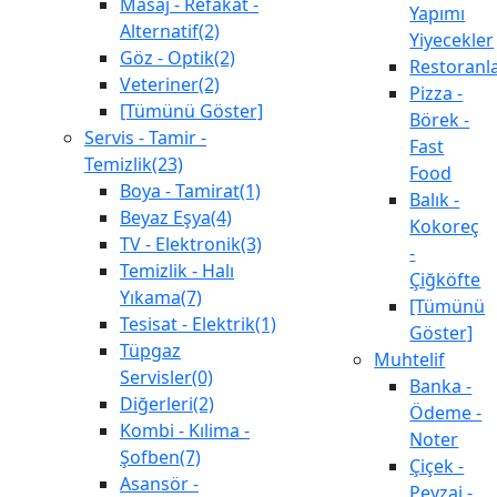
Masaj - Refakat -
Yapımı
Alternatif(2)
Yiyecekler
Göz - Optik(2)
Restoranl
Veteriner(2)
Pizza -
[Tümünü Göster]
Börek -
Servis - Tamir -
Fast
Temizlik(23)
Food
Boya - Tamirat(1)
Balık -
Beyaz Eşya(4)
Kokoreç
TV - Elektronik(3)
-
Temizlik - Halı
Çiğköfte
Yıkama(7)
[Tümünü
Tesisat - Elektrik(1)
Göster]
Tüpgaz
Muhtelif
Servisler(0)
Banka -
Diğerleri(2)
Ödeme -
Kombi - Kılima -
Noter
Şofben(7)
Çiçek -
Asansör -
Peyzaj -