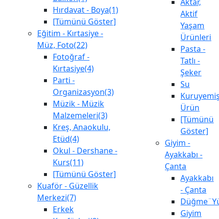
Aktar,
Hırdavat - Boya(1)
Aktif
[Tümünü Göster]
Yaşam
Eğitim - Kırtasiye -
Ürünleri
Müz, Foto(22)
Pasta -
Fotoğraf -
Tatlı -
Kırtasiye(4)
Şeker
Parti -
Su
Organizasyon(3)
Kuruyemiş
Müzik - Müzik
Ürün
Malzemeleri(3)
[Tümünü
Kreş, Anaokulu,
Göster]
Etüd(4)
Giyim -
Okul - Dershane -
Ayakkabı -
Kurs(11)
Çanta
[Tümünü Göster]
Ayakkabı
Kuaför - Güzellik
- Çanta
Merkezi(7)
Düğme¨Yü
Erkek
Giyim