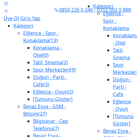
Kategori
0850 226 0 246 - 0312 502 0 888
Eğlence -
Üye Ol
Giriş Yap
Spor -
Kategori
Konaklama
Eğlence - Spor -
Konaklam
Konaklama(13)
- Otel
Konaklama -
Tatil,
Otel(0)
Sinema
Tatil, Sinema(2)
Spor
Spor Merkezleri(9)
Merkezler
Düğün - Parti -
Düğün -
Cafe(3)
Parti -
Eğlence - Oyun(2)
Cafe
[Tümünü Göster]
Eğlence
Beyaz Eşya - GSM -
- Oyun
Bilişim(27)
[Tümünü
Bilgisayar - Cep
Göster]
Telefonu(7)
Beyaz Eşya -
Beyaz Eşya -