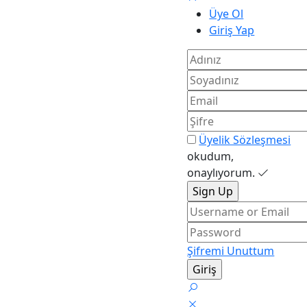
Üye Ol
Giriş Yap
Üyelik Sözleşmesi
okudum,
onaylıyorum.
Şifremi Unuttum