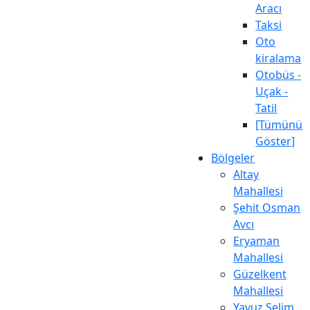
Aracı
Taksi
Oto
kiralama
Otobüs -
Uçak -
Tatil
[Tümünü
Göster]
Bölgeler
Altay
Mahallesi
Şehit Osman
Avcı
Eryaman
Mahallesi
Güzelkent
Mahallesi
Yavuz Selim