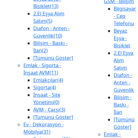
GSM - Bilişim
Bisiklet(13)
Bilgisayar
2.El Eşya Alım
- Cep
Satım(5)
Telefonu
Diafon - Anten -
Beyaz
Güvenlik(10)
Eşya -
Bilişim - Baskı -
Bisiklet
İlan(2)
2.El Eşya
[Tümünü Göster]
Alım
Emlak - Sigorta -
Satım
İnşaat AVM(11)
Diafon -
Emlakçılar(4)
Anten -
Sigorta(4)
Güvenlik
İnşaat - Site
Bilişim -
Yönetimi(0)
Baskı -
AVM - Çarşı(3)
İlan
[Tümünü Göster]
[Tümünü
Ev - Dekorasyon -
Göster]
Mobilya(31)
Emlak -