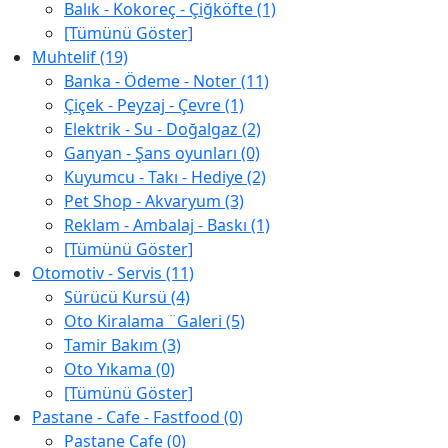
Balık - Kokoreç - Çiğköfte (1)
[Tümünü Göster]
Muhtelif (19)
Banka - Ödeme - Noter (11)
Çiçek - Peyzaj - Çevre (1)
Elektrik - Su - Doğalgaz (2)
Ganyan - Şans oyunları (0)
Kuyumcu - Takı - Hediye (2)
Pet Shop - Akvaryum (3)
Reklam - Ambalaj - Baskı (1)
[Tümünü Göster]
Otomotiv - Servis (11)
Sürücü Kursü (4)
Oto Kiralama ¨Galeri (5)
Tamir Bakım (3)
Oto Yıkama (0)
[Tümünü Göster]
Pastane - Cafe - Fastfood (0)
Pastane Cafe (0)