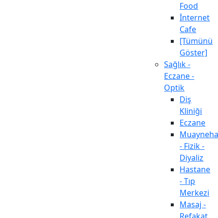
Food
İnternet
Cafe
[Tümünü
Göster]
Sağlık -
Eczane -
Optik
Diş
Kliniği
Eczane
Muayneh
- Fizik -
Diyaliz
Hastane
- Tıp
Merkezi
Masaj -
Refakat