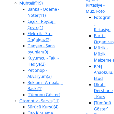
Muhtelif(19)
Kırtasiye -
Banka - Ödeme -
Müz, Foto
Noter(11)
Fotoğraf
Çiçek - Peyzaj -
-
Çevre(1)
Kırtasiye
Elektrik - Su -
Parti -
Doğalgaz(2)
Organiza
Ganyan - Şans
Müzik -
oyunları(0)
Müzik
Kuyumcu - Takı -
Malzemele
Hediye(2)
Kreş,
Pet Shop -
Anaokulu,
Akvaryum(3)
Etüd
Reklam - Ambalaj -
Okul -
Baskı(1)
Dershane
[Tümünü Göster]
- Kurs
Otomotiv - Servis(11)
[Tümünü
Sürücü Kursü(4)
Göster]
Oto Kiralama