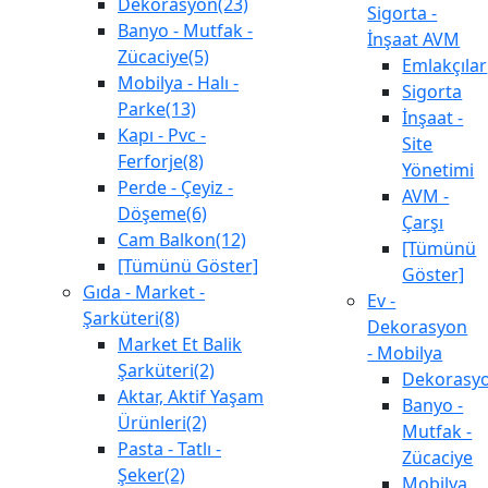
Dekorasyon(23)
Sigorta -
Banyo - Mutfak -
İnşaat AVM
Zücaciye(5)
Emlakçılar
Mobilya - Halı -
Sigorta
Parke(13)
İnşaat -
Kapı - Pvc -
Site
Ferforje(8)
Yönetimi
Perde - Çeyiz -
AVM -
Döşeme(6)
Çarşı
Cam Balkon(12)
[Tümünü
[Tümünü Göster]
Göster]
Gıda - Market -
Ev -
Şarküteri(8)
Dekorasyon
Market Et Balik
- Mobilya
Şarküteri(2)
Dekorasy
Aktar, Aktif Yaşam
Banyo -
Ürünleri(2)
Mutfak -
Pasta - Tatlı -
Zücaciye
Şeker(2)
Mobilya