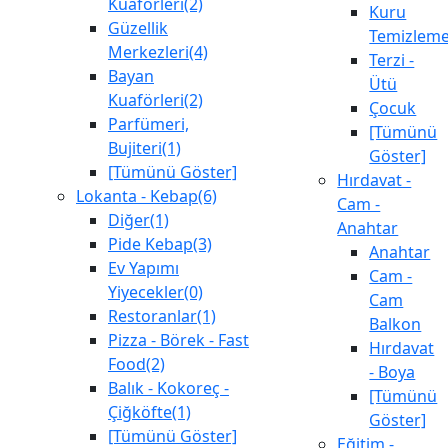
Kuaförleri(2)
Kuru
Güzellik
Temizlem
Merkezleri(4)
Terzi -
Bayan
Ütü
Kuaförleri(2)
Çocuk
Parfümeri,
[Tümünü
Bujiteri(1)
Göster]
[Tümünü Göster]
Hırdavat -
Lokanta - Kebap(6)
Cam -
Diğer(1)
Anahtar
Pide Kebap(3)
Anahtar
Ev Yapımı
Cam -
Yiyecekler(0)
Cam
Restoranlar(1)
Balkon
Pizza - Börek - Fast
Hırdavat
Food(2)
- Boya
Balık - Kokoreç -
[Tümünü
Çiğköfte(1)
Göster]
[Tümünü Göster]
Eğitim -