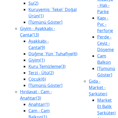
Su(2)
- Halı -
Kuruyemiş¨Tekel¨Doğal
Parke
Ürün(1)
Kapı -
[Tümünü Göster]
Pvc -
Giyim - Ayakkabı -
Ferforje
Çanta(13)
Perde -
Ayakkabı -
Çeyiz -
Çanta(9)
Döşeme
Düğme¨Yün¨Tuhafiye(6)
Cam
Giyim(1)
Balkon
Kuru Temizleme(3)
[Tümünü
Terzi - Ütü(2)
Göster]
Çocuk(6)
Gıda -
[Tümünü Göster]
Market -
Hırdavat - Cam -
Şarküteri
Anahtar(3)
Market
Anahtar(1)
Et Balik
Cam - Cam
Şarküteri
Balkon(1)