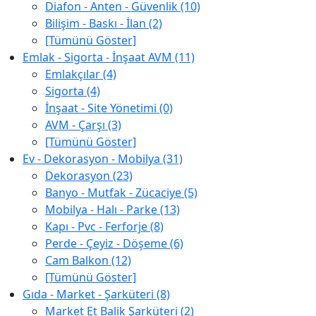
Diafon - Anten - Güvenlik (10)
Bilişim - Baskı - İlan (2)
[Tümünü Göster]
Emlak - Sigorta - İnşaat AVM (11)
Emlakçılar (4)
Sigorta (4)
İnşaat - Site Yönetimi (0)
AVM - Çarşı (3)
[Tümünü Göster]
Ev - Dekorasyon - Mobilya (31)
Dekorasyon (23)
Banyo - Mutfak - Zücaciye (5)
Mobilya - Halı - Parke (13)
Kapı - Pvc - Ferforje (8)
Perde - Çeyiz - Döşeme (6)
Cam Balkon (12)
[Tümünü Göster]
Gıda - Market - Şarküteri (8)
Market Et Balik Şarküteri (2)