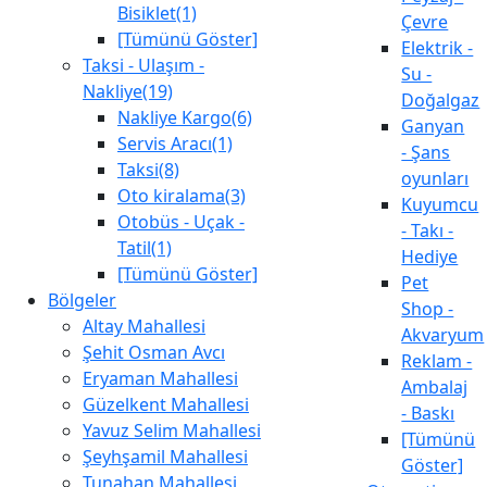
Bisiklet(1)
Çevre
[Tümünü Göster]
Elektrik -
Taksi - Ulaşım -
Su -
Nakliye(19)
Doğalgaz
Nakliye Kargo(6)
Ganyan
Servis Aracı(1)
- Şans
Taksi(8)
oyunları
Oto kiralama(3)
Kuyumcu
Otobüs - Uçak -
- Takı -
Tatil(1)
Hediye
[Tümünü Göster]
Pet
Bölgeler
Shop -
Altay Mahallesi
Akvaryum
Şehit Osman Avcı
Reklam -
Eryaman Mahallesi
Ambalaj
Güzelkent Mahallesi
- Baskı
Yavuz Selim Mahallesi
[Tümünü
Şeyhşamil Mahallesi
Göster]
Tunahan Mahallesi