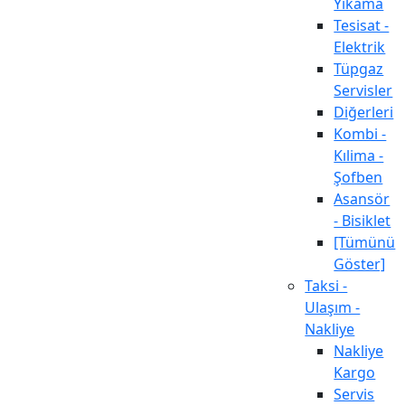
Yıkama
Tesisat -
Elektrik
Tüpgaz
Servisler
Diğerleri
Kombi -
Kılima -
Şofben
Asansör
- Bisiklet
[Tümünü
Göster]
Taksi -
Ulaşım -
Nakliye
Nakliye
Kargo
Servis