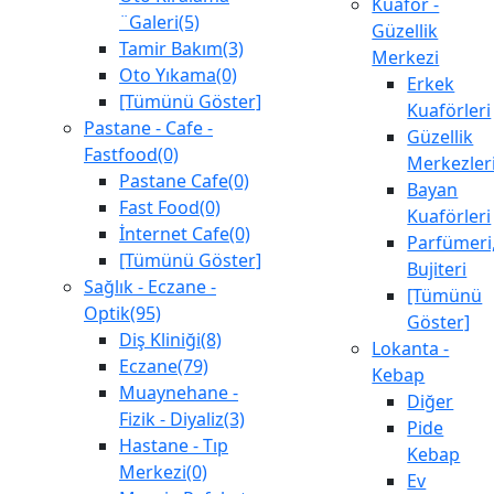
Kuaför -
¨Galeri(5)
Güzellik
Tamir Bakım(3)
Merkezi
Oto Yıkama(0)
Erkek
[Tümünü Göster]
Kuaförleri
Pastane - Cafe -
Güzellik
Fastfood(0)
Merkezler
Pastane Cafe(0)
Bayan
Fast Food(0)
Kuaförleri
İnternet Cafe(0)
Parfümeri
[Tümünü Göster]
Bujiteri
Sağlık - Eczane -
[Tümünü
Optik(95)
Göster]
Diş Kliniği(8)
Lokanta -
Eczane(79)
Kebap
Muaynehane -
Diğer
Fizik - Diyaliz(3)
Pide
Hastane - Tıp
Kebap
Merkezi(0)
Ev