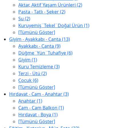
Aktar, Aktif Yaşam Ürünleri (2)
Pasta - Tatlı - Şeker (2)
Su (2)
Kuruyemiş¨Tekel¨Doğal Ürün (1)
[Tümünü Göster]
Giyim - Ayakkabı - Çanta (13)
Ayakkabı - Çanta (9)
Düğme¨Yün¨Tuhafiye (6)
Giyim (1)
Kuru Temizleme (3)
Terzi - Ütü (2)
Çocuk (6)
[Tümünü Göster]
Hırdavat - Cam - Anahtar (3)
Anahtar (1)
Cam - Cam Balkon (1)
Hırdavat - Boya (1)
[Tümünü Göster]