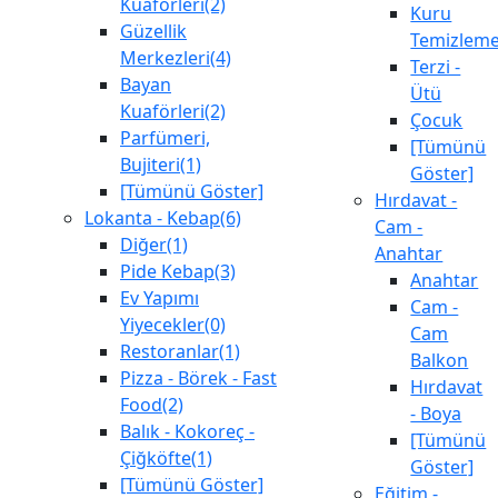
Kuaförleri(2)
Kuru
Güzellik
Temizlem
Merkezleri(4)
Terzi -
Bayan
Ütü
Kuaförleri(2)
Çocuk
Parfümeri,
[Tümünü
Bujiteri(1)
Göster]
[Tümünü Göster]
Hırdavat -
Lokanta - Kebap(6)
Cam -
Diğer(1)
Anahtar
Pide Kebap(3)
Anahtar
Ev Yapımı
Cam -
Yiyecekler(0)
Cam
Restoranlar(1)
Balkon
Pizza - Börek - Fast
Hırdavat
Food(2)
- Boya
Balık - Kokoreç -
[Tümünü
Çiğköfte(1)
Göster]
[Tümünü Göster]
Eğitim -