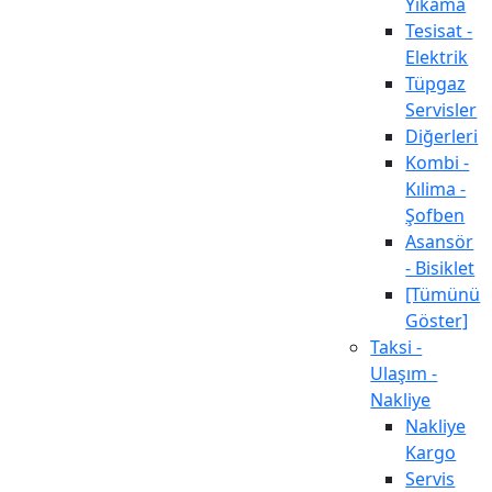
Yıkama
Tesisat -
Elektrik
Tüpgaz
Servisler
Diğerleri
Kombi -
Kılima -
Şofben
Asansör
- Bisiklet
[Tümünü
Göster]
Taksi -
Ulaşım -
Nakliye
Nakliye
Kargo
Servis