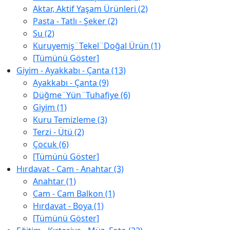
Aktar, Aktif Yaşam Ürünleri (2)
Pasta - Tatlı - Şeker (2)
Su (2)
Kuruyemiş¨Tekel¨Doğal Ürün (1)
[Tümünü Göster]
Giyim - Ayakkabı - Çanta (13)
Ayakkabı - Çanta (9)
Düğme¨Yün¨Tuhafiye (6)
Giyim (1)
Kuru Temizleme (3)
Terzi - Ütü (2)
Çocuk (6)
[Tümünü Göster]
Hırdavat - Cam - Anahtar (3)
Anahtar (1)
Cam - Cam Balkon (1)
Hırdavat - Boya (1)
[Tümünü Göster]