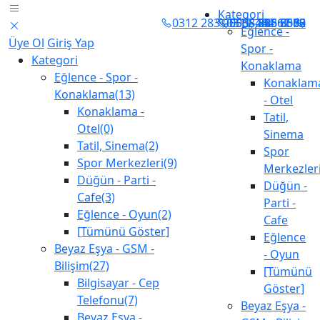
Kategori
0312 283 0505 - 283 8555
0312 282 62 72
0505 815 0663
0538 896 6080
444 61 62
Eğlence -
Üye Ol
Giriş Yap
Spor -
Kategori
Konaklama
Eğlence - Spor -
Konaklam
Konaklama(13)
- Otel
Konaklama -
Tatil,
Otel(0)
Sinema
Tatil, Sinema(2)
Spor
Spor Merkezleri(9)
Merkezler
Düğün - Parti -
Düğün -
Cafe(3)
Parti -
Eğlence - Oyun(2)
Cafe
[Tümünü Göster]
Eğlence
Beyaz Eşya - GSM -
- Oyun
Bilişim(27)
[Tümünü
Bilgisayar - Cep
Göster]
Telefonu(7)
Beyaz Eşya -
Beyaz Eşya -