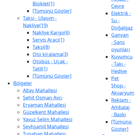
Bisiklet(1)
Çevre
[Tümünü Göster]
Elektrik -
Taksi - Ulaşım -
Su -
Nakliye(19)
Doğalgaz
Nakliye Kargo(6)
Ganyan
Servis Aracı(1)
- Şans
Taksi(8)
oyunları
Oto kiralama(3)
Kuyumcu
Otobüs - Uçak -
- Takı -
Tatil(1)
Hediye
[Tümünü Göster]
Pet
Bölgeler
Shop -
Altay Mahallesi
Akvaryum
Şehit Osman Avcı
Reklam -
Eryaman Mahallesi
Ambalaj
Güzelkent Mahallesi
- Baskı
Yavuz Selim Mahallesi
[Tümünü
Şeyhşamil Mahallesi
Göster]
Tunahan Mahallesi