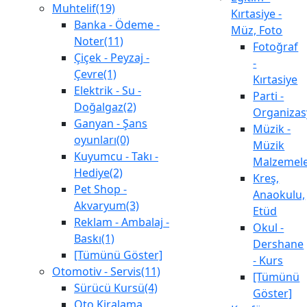
Muhtelif(19)
Kırtasiye -
Banka - Ödeme -
Müz, Foto
Noter(11)
Fotoğraf
Çiçek - Peyzaj -
-
Çevre(1)
Kırtasiye
Elektrik - Su -
Parti -
Doğalgaz(2)
Organiza
Ganyan - Şans
Müzik -
oyunları(0)
Müzik
Kuyumcu - Takı -
Malzemele
Hediye(2)
Kreş,
Pet Shop -
Anaokulu,
Akvaryum(3)
Etüd
Reklam - Ambalaj -
Okul -
Baskı(1)
Dershane
[Tümünü Göster]
- Kurs
Otomotiv - Servis(11)
[Tümünü
Sürücü Kursü(4)
Göster]
Oto Kiralama