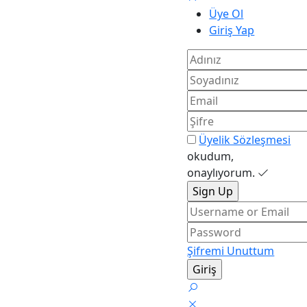
Üye Ol
Giriş Yap
Üyelik Sözleşmesi
okudum,
onaylıyorum.
Şifremi Unuttum