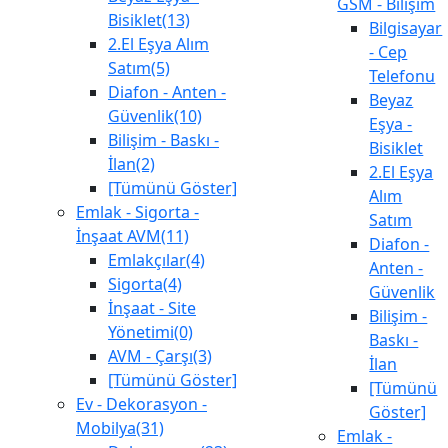
GSM - Bilişim
Bisiklet(13)
Bilgisayar
2.El Eşya Alım
- Cep
Satım(5)
Telefonu
Diafon - Anten -
Beyaz
Güvenlik(10)
Eşya -
Bilişim - Baskı -
Bisiklet
İlan(2)
2.El Eşya
[Tümünü Göster]
Alım
Emlak - Sigorta -
Satım
İnşaat AVM(11)
Diafon -
Emlakçılar(4)
Anten -
Sigorta(4)
Güvenlik
İnşaat - Site
Bilişim -
Yönetimi(0)
Baskı -
AVM - Çarşı(3)
İlan
[Tümünü Göster]
[Tümünü
Ev - Dekorasyon -
Göster]
Mobilya(31)
Emlak -