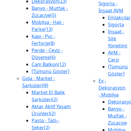
Dekorasyon(23)
Sigorta -
Banyo - Mutfak -
İnşaat AVM
Zücaciye(5)
Emlakçılar
Mobilya - Halı -
Sigorta
Parke(13)
İnşaat -
Kapı - Pvc -
Site
Ferforje(8)
Yönetimi
Perde - Çeyiz -
AVM -
Döşeme(6)
Çarşı
Cam Balkon(12)
[Tümünü
[Tümünü Göster]
Göster]
Gıda - Market -
Ev -
Şarküteri(8)
Dekorasyon
Market Et Balik
- Mobilya
Şarküteri(2)
Dekorasy
Aktar, Aktif Yaşam
Banyo -
Ürünleri(2)
Mutfak -
Pasta - Tatlı -
Zücaciye
Şeker(2)
Mobilya