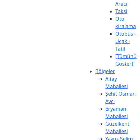
Aracı
Taksi
Oto
kiralama
Otobüs -
Uçak -
Tatil
[Tümünü
Göster]
Bölgeler
Altay
Mahallesi
Şehit Osman
Avcı
Eryaman
Mahallesi
Güzelkent
Mahallesi
Yavuz Selim