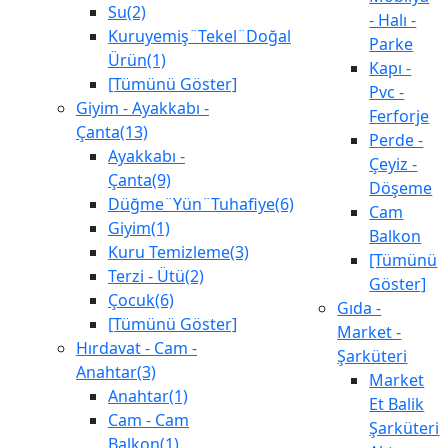
Su(2)
- Halı -
Kuruyemiş¨Tekel¨Doğal
Parke
Ürün(1)
Kapı -
[Tümünü Göster]
Pvc -
Giyim - Ayakkabı -
Ferforje
Çanta(13)
Perde -
Ayakkabı -
Çeyiz -
Çanta(9)
Döşeme
Düğme¨Yün¨Tuhafiye(6)
Cam
Giyim(1)
Balkon
Kuru Temizleme(3)
[Tümünü
Terzi - Ütü(2)
Göster]
Çocuk(6)
Gıda -
[Tümünü Göster]
Market -
Hırdavat - Cam -
Şarküteri
Anahtar(3)
Market
Anahtar(1)
Et Balik
Cam - Cam
Şarküteri
Balkon(1)