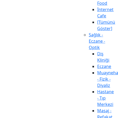
Food
İnternet
Cafe
[Tümünü
Göster]
Sağlık -
Eczane -
Optik
Diş
Kliniği
Eczane
Muayneh
- Fizik -
Diyaliz
Hastane
- Tıp
Merkezi
Masaj -
Refakat