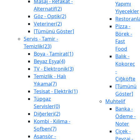
Masaj - Refakat -
Yapımı
Alternatif(2)
Yiyecekler
Göz - Optik(2)
Restoranl
Veteriner(2)
Pizza -
[Tümünü Göster]
Börek -
Servis - Tamir -
Fast
Temizlik(23)
Food
Boya - Tamirat(1)
Balık -
Beyaz Eşya(4)
Kokoreç
TV - Elektronik(3)
-
Temizlik - Halı
Çiğköfte
Yıkama(7)
[Tümünü
Tesisat - Elektrik(1)
Göster]
Tüpgaz
Muhtelif
Servisler(0)
Banka -
Diğerleri(2)
Ödeme -
Kombi - Kılima -
Noter
Şofben(7)
Çiçek -
Asansör -
Peyzaj -