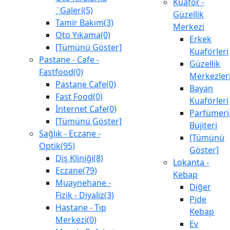
Kuaför -
¨Galeri(5)
Güzellik
Tamir Bakım(3)
Merkezi
Oto Yıkama(0)
Erkek
[Tümünü Göster]
Kuaförleri
Pastane - Cafe -
Güzellik
Fastfood(0)
Merkezler
Pastane Cafe(0)
Bayan
Fast Food(0)
Kuaförleri
İnternet Cafe(0)
Parfümeri
[Tümünü Göster]
Bujiteri
Sağlık - Eczane -
[Tümünü
Optik(95)
Göster]
Diş Kliniği(8)
Lokanta -
Eczane(79)
Kebap
Muaynehane -
Diğer
Fizik - Diyaliz(3)
Pide
Hastane - Tıp
Kebap
Merkezi(0)
Ev