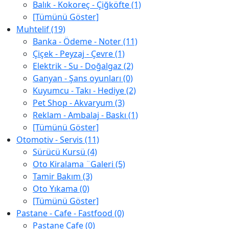
Balık - Kokoreç - Çiğköfte (1)
[Tümünü Göster]
Muhtelif (19)
Banka - Ödeme - Noter (11)
Çiçek - Peyzaj - Çevre (1)
Elektrik - Su - Doğalgaz (2)
Ganyan - Şans oyunları (0)
Kuyumcu - Takı - Hediye (2)
Pet Shop - Akvaryum (3)
Reklam - Ambalaj - Baskı (1)
[Tümünü Göster]
Otomotiv - Servis (11)
Sürücü Kursü (4)
Oto Kiralama ¨Galeri (5)
Tamir Bakım (3)
Oto Yıkama (0)
[Tümünü Göster]
Pastane - Cafe - Fastfood (0)
Pastane Cafe (0)