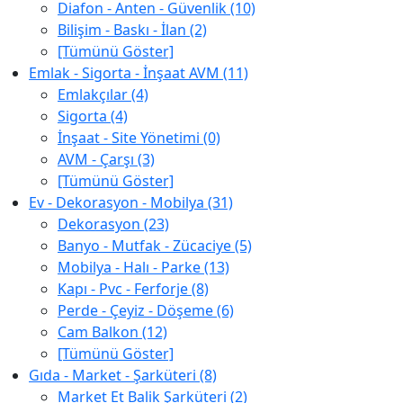
Diafon - Anten - Güvenlik (10)
Bilişim - Baskı - İlan (2)
[Tümünü Göster]
Emlak - Sigorta - İnşaat AVM (11)
Emlakçılar (4)
Sigorta (4)
İnşaat - Site Yönetimi (0)
AVM - Çarşı (3)
[Tümünü Göster]
Ev - Dekorasyon - Mobilya (31)
Dekorasyon (23)
Banyo - Mutfak - Zücaciye (5)
Mobilya - Halı - Parke (13)
Kapı - Pvc - Ferforje (8)
Perde - Çeyiz - Döşeme (6)
Cam Balkon (12)
[Tümünü Göster]
Gıda - Market - Şarküteri (8)
Market Et Balik Şarküteri (2)