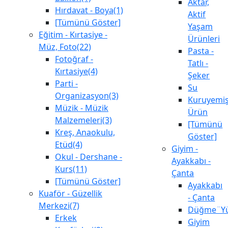
Aktar,
Hırdavat - Boya(1)
Aktif
[Tümünü Göster]
Yaşam
Eğitim - Kırtasiye -
Ürünleri
Müz, Foto(22)
Pasta -
Fotoğraf -
Tatlı -
Kırtasiye(4)
Şeker
Parti -
Su
Organizasyon(3)
Kuruyemiş
Müzik - Müzik
Ürün
Malzemeleri(3)
[Tümünü
Kreş, Anaokulu,
Göster]
Etüd(4)
Giyim -
Okul - Dershane -
Ayakkabı -
Kurs(11)
Çanta
[Tümünü Göster]
Ayakkabı
Kuaför - Güzellik
- Çanta
Merkezi(7)
Düğme¨Yü
Erkek
Giyim