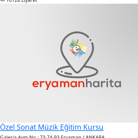
16128 Ziyaret
Özel Sonat Müzik Eğitim Kursu
Galeria Avm No : 73-74-93 Eryaman / ANKARA