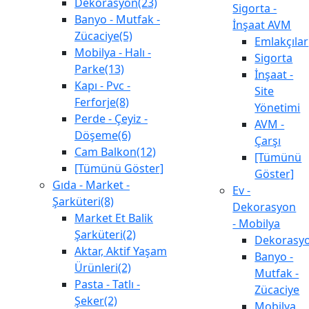
Dekorasyon(23)
Sigorta -
Banyo - Mutfak -
İnşaat AVM
Zücaciye(5)
Emlakçılar
Mobilya - Halı -
Sigorta
Parke(13)
İnşaat -
Kapı - Pvc -
Site
Ferforje(8)
Yönetimi
Perde - Çeyiz -
AVM -
Döşeme(6)
Çarşı
Cam Balkon(12)
[Tümünü
[Tümünü Göster]
Göster]
Gıda - Market -
Ev -
Şarküteri(8)
Dekorasyon
Market Et Balik
- Mobilya
Şarküteri(2)
Dekorasy
Aktar, Aktif Yaşam
Banyo -
Ürünleri(2)
Mutfak -
Pasta - Tatlı -
Zücaciye
Şeker(2)
Mobilya