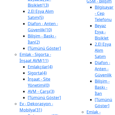
GSM - Bilişim
Bisiklet(13)
Bilgisayar
2.El Eşya Alım
- Cep
Satım(5)
Telefonu
Diafon - Anten -
Beyaz
Güvenlik(10)
Eşya -
Bilişim - Baskı -
Bisiklet
İlan(2)
2.El Eşya
[Tümünü Göster]
Alım
Emlak - Sigorta -
Satım
İnşaat AVM(11)
Diafon -
Emlakçılar(4)
Anten -
Sigorta(4)
Güvenlik
İnşaat - Site
Bilişim -
Yönetimi(0)
Baskı -
AVM - Çarşı(3)
İlan
[Tümünü Göster]
[Tümünü
Ev - Dekorasyon -
Göster]
Mobilya(31)
Emlak -