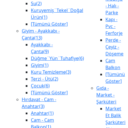
Su(2)
- Halı -
Kuruyemiş¨Tekel¨Doğal
Parke
Ürün(1)
Kapı -
[Tümünü Göster]
Pvc -
Giyim - Ayakkabı -
Ferforje
Çanta(13)
Perde -
Ayakkabı -
Çeyiz -
Çanta(9)
Döşeme
Düğme¨Yün¨Tuhafiye(6)
Cam
Giyim(1)
Balkon
Kuru Temizleme(3)
[Tümünü
Terzi - Ütü(2)
Göster]
Çocuk(6)
Gıda -
[Tümünü Göster]
Market -
Hırdavat - Cam -
Şarküteri
Anahtar(3)
Market
Anahtar(1)
Et Balik
Cam - Cam
Şarküteri
Balkon(1)