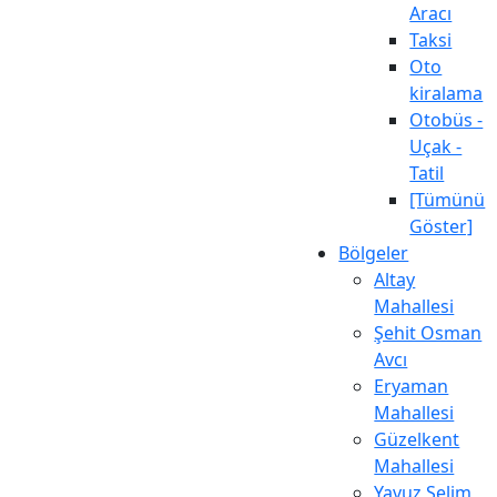
Aracı
Taksi
Oto
kiralama
Otobüs -
Uçak -
Tatil
[Tümünü
Göster]
Bölgeler
Altay
Mahallesi
Şehit Osman
Avcı
Eryaman
Mahallesi
Güzelkent
Mahallesi
Yavuz Selim