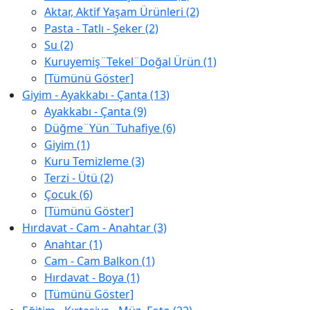
Aktar, Aktif Yaşam Ürünleri (2)
Pasta - Tatlı - Şeker (2)
Su (2)
Kuruyemiş¨Tekel¨Doğal Ürün (1)
[Tümünü Göster]
Giyim - Ayakkabı - Çanta (13)
Ayakkabı - Çanta (9)
Düğme¨Yün¨Tuhafiye (6)
Giyim (1)
Kuru Temizleme (3)
Terzi - Ütü (2)
Çocuk (6)
[Tümünü Göster]
Hırdavat - Cam - Anahtar (3)
Anahtar (1)
Cam - Cam Balkon (1)
Hırdavat - Boya (1)
[Tümünü Göster]