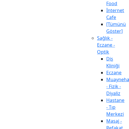
Food
İnternet
Cafe
[Tümünü
Göster]
Sağlık -
Eczane -
Optik
Diş
Kliniği
Eczane
Muayneh
- Fizik -
Diyaliz
Hastane
- Tıp
Merkezi
Masaj -
Refakat