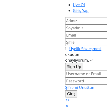
Üye Ol
Giriş Yap
Üyelik Sözleşmesi
okudum,
onaylıyorum.
Şifremi Unuttum