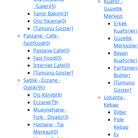
Kuaför -
¨Galeri(5)
Güzellik
Tamir Bakım(3)
Merkezi
Oto Yıkama(0)
Erkek
[Tümünü Göster]
Kuaförleri
Pastane - Cafe -
Güzellik
Fastfood(0)
Merkezler
Pastane Cafe(0)
Bayan
Fast Food(0)
Kuaförleri
İnternet Cafe(0)
Parfümeri
[Tümünü Göster]
Bujiteri
Sağlık - Eczane -
[Tümünü
Optik(95)
Göster]
Diş Kliniği(8)
Lokanta -
Eczane(79)
Kebap
Muaynehane -
Diğer
Fizik - Diyaliz(3)
Pide
Hastane - Tıp
Kebap
Merkezi(0)
Ev