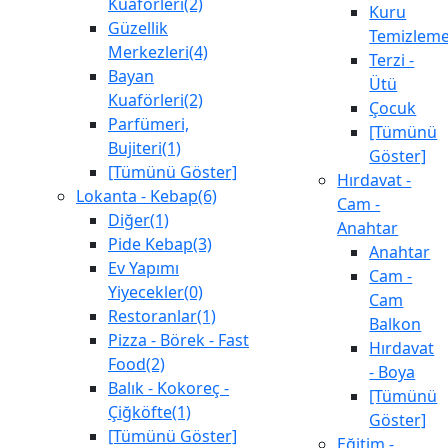
Kuaförleri(2)
Kuru
Güzellik
Temizlem
Merkezleri(4)
Terzi -
Bayan
Ütü
Kuaförleri(2)
Çocuk
Parfümeri,
[Tümünü
Bujiteri(1)
Göster]
[Tümünü Göster]
Hırdavat -
Lokanta - Kebap(6)
Cam -
Diğer(1)
Anahtar
Pide Kebap(3)
Anahtar
Ev Yapımı
Cam -
Yiyecekler(0)
Cam
Restoranlar(1)
Balkon
Pizza - Börek - Fast
Hırdavat
Food(2)
- Boya
Balık - Kokoreç -
[Tümünü
Çiğköfte(1)
Göster]
[Tümünü Göster]
Eğitim -