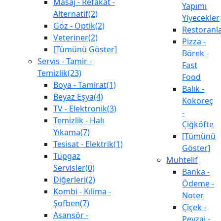
Masaj - Refakat -
Yapımı
Alternatif(2)
Yiyecekler
Göz - Optik(2)
Restoranl
Veteriner(2)
Pizza -
[Tümünü Göster]
Börek -
Servis - Tamir -
Fast
Temizlik(23)
Food
Boya - Tamirat(1)
Balık -
Beyaz Eşya(4)
Kokoreç
TV - Elektronik(3)
-
Temizlik - Halı
Çiğköfte
Yıkama(7)
[Tümünü
Tesisat - Elektrik(1)
Göster]
Tüpgaz
Muhtelif
Servisler(0)
Banka -
Diğerleri(2)
Ödeme -
Kombi - Kılima -
Noter
Şofben(7)
Çiçek -
Asansör -
Peyzaj -