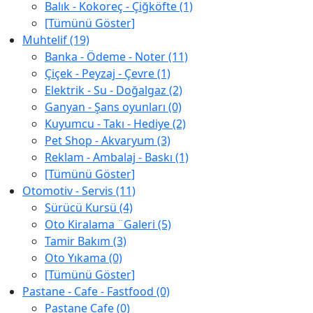
Balık - Kokoreç - Çiğköfte (1)
[Tümünü Göster]
Muhtelif (19)
Banka - Ödeme - Noter (11)
Çiçek - Peyzaj - Çevre (1)
Elektrik - Su - Doğalgaz (2)
Ganyan - Şans oyunları (0)
Kuyumcu - Takı - Hediye (2)
Pet Shop - Akvaryum (3)
Reklam - Ambalaj - Baskı (1)
[Tümünü Göster]
Otomotiv - Servis (11)
Sürücü Kursü (4)
Oto Kiralama ¨Galeri (5)
Tamir Bakım (3)
Oto Yıkama (0)
[Tümünü Göster]
Pastane - Cafe - Fastfood (0)
Pastane Cafe (0)