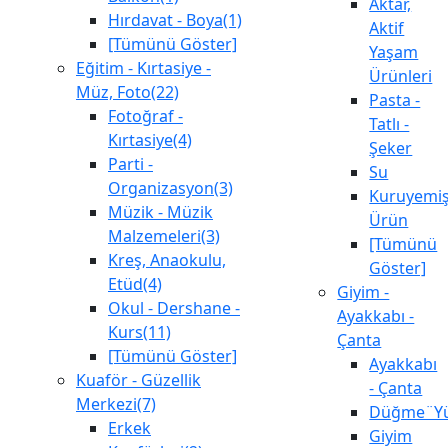
Aktar,
Hırdavat - Boya(1)
Aktif
[Tümünü Göster]
Yaşam
Eğitim - Kırtasiye -
Ürünleri
Müz, Foto(22)
Pasta -
Fotoğraf -
Tatlı -
Kırtasiye(4)
Şeker
Parti -
Su
Organizasyon(3)
Kuruyemiş
Müzik - Müzik
Ürün
Malzemeleri(3)
[Tümünü
Kreş, Anaokulu,
Göster]
Etüd(4)
Giyim -
Okul - Dershane -
Ayakkabı -
Kurs(11)
Çanta
[Tümünü Göster]
Ayakkabı
Kuaför - Güzellik
- Çanta
Merkezi(7)
Düğme¨Yü
Erkek
Giyim