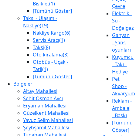
Bisiklet(1)
Çevre
[Tümünü Göster]
Elektrik -
Taksi - Ulaşım -
Su -
Nakliye(19)
Doğalgaz
Nakliye Kargo(6)
Ganyan
Servis Aracı(1)
- Şans
Taksi(8)
oyunları
Oto kiralama(3)
Kuyumcu
Otobüs - Uçak -
- Takı -
Tatil(1)
Hediye
[Tümünü Göster]
Pet
Bölgeler
Shop -
Altay Mahallesi
Akvaryum
Şehit Osman Avcı
Reklam -
Eryaman Mahallesi
Ambalaj
Güzelkent Mahallesi
- Baskı
Yavuz Selim Mahallesi
[Tümünü
Şeyhşamil Mahallesi
Göster]
Tunahan Mahallesi