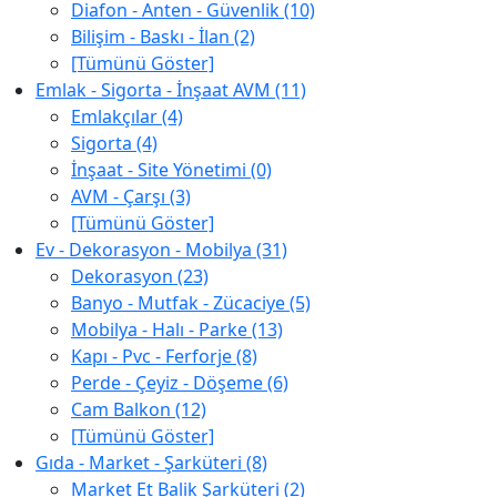
Diafon - Anten - Güvenlik (10)
Bilişim - Baskı - İlan (2)
[Tümünü Göster]
Emlak - Sigorta - İnşaat AVM (11)
Emlakçılar (4)
Sigorta (4)
İnşaat - Site Yönetimi (0)
AVM - Çarşı (3)
[Tümünü Göster]
Ev - Dekorasyon - Mobilya (31)
Dekorasyon (23)
Banyo - Mutfak - Zücaciye (5)
Mobilya - Halı - Parke (13)
Kapı - Pvc - Ferforje (8)
Perde - Çeyiz - Döşeme (6)
Cam Balkon (12)
[Tümünü Göster]
Gıda - Market - Şarküteri (8)
Market Et Balik Şarküteri (2)