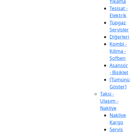
Yıkama
Tesisat -
Elektrik
Tüpgaz
Servisler
Diğerleri
Kombi -
Kılima -
Şofben
Asansör
- Bisiklet
[Tümünü
Göster]
Taksi -
Ulaşım -
Nakliye
Nakliye
Kargo
Servis