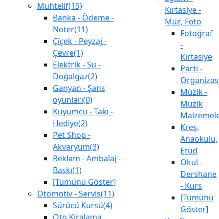
Muhtelif(19)
Kırtasiye -
Banka - Ödeme -
Müz, Foto
Noter(11)
Fotoğraf
Çiçek - Peyzaj -
-
Çevre(1)
Kırtasiye
Elektrik - Su -
Parti -
Doğalgaz(2)
Organiza
Ganyan - Şans
Müzik -
oyunları(0)
Müzik
Kuyumcu - Takı -
Malzemele
Hediye(2)
Kreş,
Pet Shop -
Anaokulu,
Akvaryum(3)
Etüd
Reklam - Ambalaj -
Okul -
Baskı(1)
Dershane
[Tümünü Göster]
- Kurs
Otomotiv - Servis(11)
[Tümünü
Sürücü Kursü(4)
Göster]
Oto Kiralama