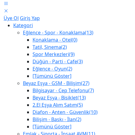
Üye Ol
Giriş Yap
Kategori
Eğlence - Spor - Konaklama(13)
Konaklama - Otel(0)
Tatil, Sinema(2)
Spor Merkezleri(9)
Düğün - Parti - Cafe(3)
Eğlence - Oyun(2)
[Tümünü Göster]
Beyaz Eşya - GSM - Bilişim(27)
Bilgisayar - Cep Telefonu(7)
Beyaz Eşya - Bisiklet(13)
2.El Eşya Alım Satım(5)
Diafon - Anten - Güvenlik(10)
Bilişim - Baskı - İlan(2)
[Tümünü Göster]
Emlak - Sigorta - İnşaat AVM(11)