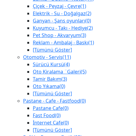
Çiçek - Peyzaj - Çevre(1)
Elektrik - Su - Doğalgaz(2)
Ganyan - Şans oyunları(0)
Kuyumcu - Takı - Hediye(2)
Pet Shop - Akvaryum(3)
Reklam - Ambalaj - Baskı(1)
[Tümünü Göster]
Otomotiv - Servis(11)
Sürücü Kursü(4)
Oto Kiralama ¨Galeri(5)
Tamir Bakım(3)
Oto Yıkama(0)
[Tümünü Göster]
Pastane - Cafe - Fastfood(0)
Pastane Cafe(0)
Fast Food(0)
İnternet Cafe(0)
[Tümünü Göster]