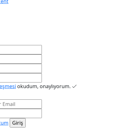
kent
leşmesi
okudum, onaylıyorum.
ttum