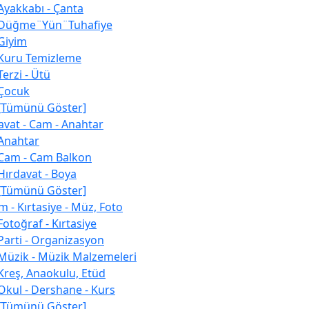
Ayakkabı - Çanta
Düğme¨Yün¨Tuhafiye
Giyim
Kuru Temizleme
Terzi - Ütü
Çocuk
[Tümünü Göster]
avat - Cam - Anahtar
Anahtar
Cam - Cam Balkon
Hırdavat - Boya
[Tümünü Göster]
m - Kırtasiye - Müz, Foto
Fotoğraf - Kırtasiye
Parti - Organizasyon
Müzik - Müzik Malzemeleri
Kreş, Anaokulu, Etüd
Okul - Dershane - Kurs
[Tümünü Göster]