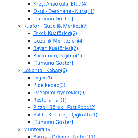
Kreş, Anaokulu, Etüd(4)
Okul - Dershane - Kurs(11)
[Tümünü Göster]
Kuaför - Güzellik Merkezi(7)
Erkek Kuaförleri(2)
Güzellik Merkezleri(4)
Bayan Kuaförleri(2)
Parfümeri, Bujiteri(1)
[Tümünü Göster]
Lokanta - Kebap(6)
Diğer(1)
Pide Kebap(3)
Ev Yapımı Yiyecekler(0)
Restoranlar(1)
Pizza - Börek - Fast Food(2)
Balık - Kokoreç - Çiğköfte(1)
[Tümünü Göster]
Muhtelif(19)
Banka - Ödeme - Noter(11)