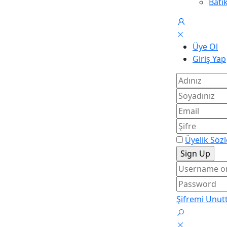
Batı
Üye Ol
Giriş Yap
Üyelik Söz
Şifremi Unu