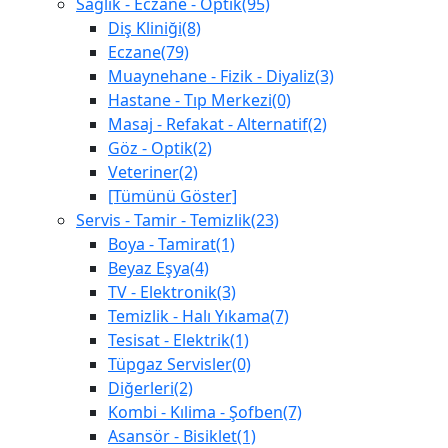
Sağlık - Eczane - Optik(95)
Diş Kliniği(8)
Eczane(79)
Muaynehane - Fizik - Diyaliz(3)
Hastane - Tıp Merkezi(0)
Masaj - Refakat - Alternatif(2)
Göz - Optik(2)
Veteriner(2)
[Tümünü Göster]
Servis - Tamir - Temizlik(23)
Boya - Tamirat(1)
Beyaz Eşya(4)
TV - Elektronik(3)
Temizlik - Halı Yıkama(7)
Tesisat - Elektrik(1)
Tüpgaz Servisler(0)
Diğerleri(2)
Kombi - Kılima - Şofben(7)
Asansör - Bisiklet(1)