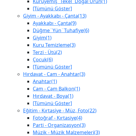
Kuruyemiş¨Tekel¨Doğal Ürün(1)
[Tümünü Göster]
Giyim - Ayakkabı - Çanta(13)
Ayakkabı - Çanta(9)
Düğme¨Yün¨Tuhafiye(6)
Giyim(1)
Kuru Temizleme(3)
Terzi - Ütü(2)
Çocuk(6)
[Tümünü Göster]
Hırdavat - Cam - Anahtar(3)
Anahtar(1)
Cam - Cam Balkon(1)
Hırdavat - Boya(1)
[Tümünü Göster]
Eğitim - Kırtasiye - Müz, Foto(22)
Fotoğraf - Kırtasiye(4)
Parti - Organizasyon(3)
Müzik - Müzik Malzemeleri(3)