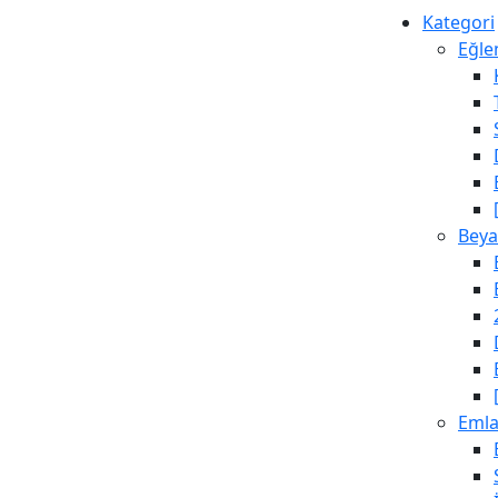
Kategori
Eğle
Beya
Emla