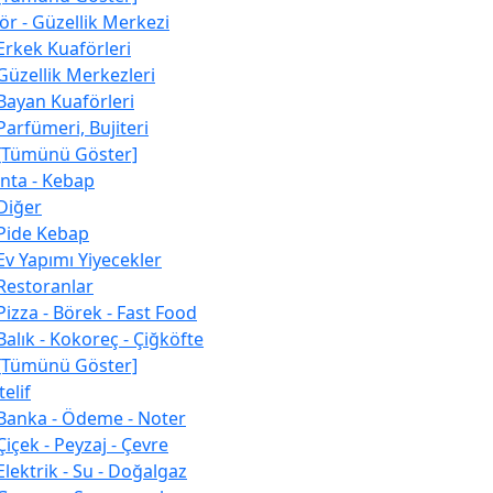
ör - Güzellik Merkezi
Erkek Kuaförleri
Güzellik Merkezleri
Bayan Kuaförleri
Parfümeri, Bujiteri
[Tümünü Göster]
nta - Kebap
Diğer
Pide Kebap
Ev Yapımı Yiyecekler
Restoranlar
Pizza - Börek - Fast Food
Balık - Kokoreç - Çiğköfte
[Tümünü Göster]
elif
Banka - Ödeme - Noter
Çiçek - Peyzaj - Çevre
Elektrik - Su - Doğalgaz