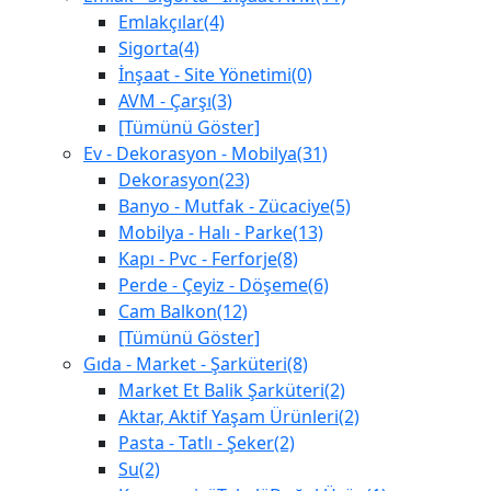
Emlakçılar(4)
Sigorta(4)
İnşaat - Site Yönetimi(0)
AVM - Çarşı(3)
[Tümünü Göster]
Ev - Dekorasyon - Mobilya(31)
Dekorasyon(23)
Banyo - Mutfak - Zücaciye(5)
Mobilya - Halı - Parke(13)
Kapı - Pvc - Ferforje(8)
Perde - Çeyiz - Döşeme(6)
Cam Balkon(12)
[Tümünü Göster]
Gıda - Market - Şarküteri(8)
Market Et Balik Şarküteri(2)
Aktar, Aktif Yaşam Ürünleri(2)
Pasta - Tatlı - Şeker(2)
Su(2)