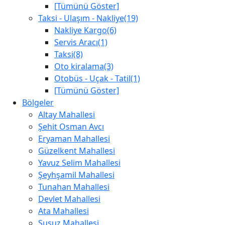
[Tümünü Göster]
Taksi - Ulaşım - Nakliye(19)
Nakliye Kargo(6)
Servis Aracı(1)
Taksi(8)
Oto kiralama(3)
Otobüs - Uçak - Tatil(1)
[Tümünü Göster]
Bölgeler
Altay Mahallesi
Şehit Osman Avcı
Eryaman Mahallesi
Güzelkent Mahallesi
Yavuz Selim Mahallesi
Şeyhşamil Mahallesi
Tunahan Mahallesi
Devlet Mahallesi
Ata Mahallesi
Susuz Mahallesi