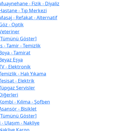
Muaynehane - Fizik - Diyaliz
Hastane - Tıp Merkezi
Masaj - Refakat - Alternatif
Göz - Optik
Veteriner
[Tümünü Göster]
s - Tamir - Temizlik
Boya - Tamirat
Beyaz Eşya
TV - Elektronik
Temizlik - Halı Yıkama
Tesisat - Elektrik
Tüpgaz Servisler
Diğerleri
Kombi - Kılima - Şofben
Asansör - Bisiklet
[Tümünü Göster]
 - Ulaşım - Nakliye
Nakliye Kargo