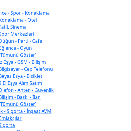
nce - Spor - Konaklama
Konaklama - Otel
Tatil, Sinema
Spor Merkezleri
Düğün - Parti - Cafe
Eğlence - Oyun
[Tümünü Göster]
z Eşya - GSM - Bilişim
Bilgisayar - Cep Telefonu
Beyaz Eşya - Bisiklet
2.El Eşya Alım Satım
Diafon - Anten - Güvenlik
Bilişim - Baskı - İlan
[Tümünü Göster]
k - Sigorta - İnşaat AVM
Emlakçılar
Sigorta