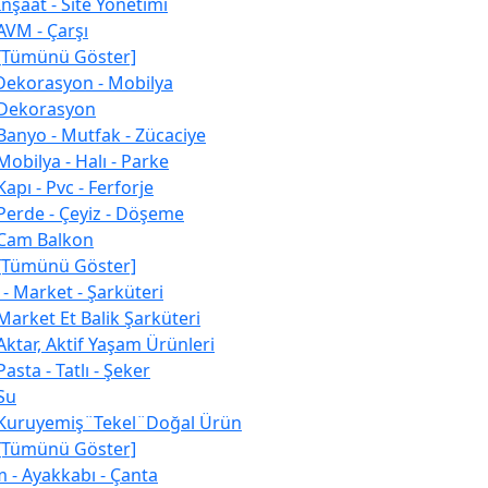
İnşaat - Site Yönetimi
AVM - Çarşı
[Tümünü Göster]
 Dekorasyon - Mobilya
Dekorasyon
Banyo - Mutfak - Zücaciye
Mobilya - Halı - Parke
Kapı - Pvc - Ferforje
Perde - Çeyiz - Döşeme
Cam Balkon
[Tümünü Göster]
 - Market - Şarküteri
Market Et Balik Şarküteri
Aktar, Aktif Yaşam Ürünleri
Pasta - Tatlı - Şeker
Su
Kuruyemiş¨Tekel¨Doğal Ürün
[Tümünü Göster]
m - Ayakkabı - Çanta