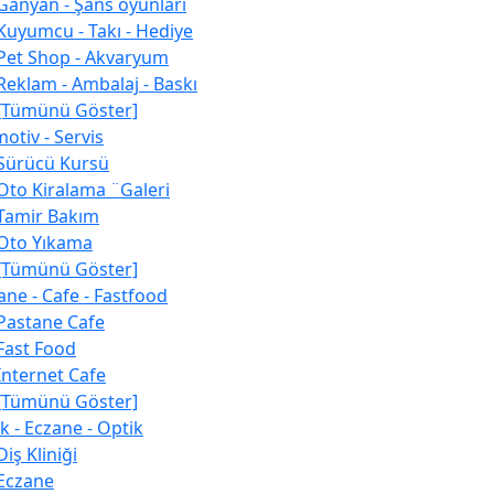
Ganyan - Şans oyunları
Kuyumcu - Takı - Hediye
Pet Shop - Akvaryum
Reklam - Ambalaj - Baskı
[Tümünü Göster]
otiv - Servis
Sürücü Kursü
Oto Kiralama ¨Galeri
Tamir Bakım
Oto Yıkama
[Tümünü Göster]
ane - Cafe - Fastfood
Pastane Cafe
Fast Food
İnternet Cafe
[Tümünü Göster]
ık - Eczane - Optik
Diş Kliniği
Eczane