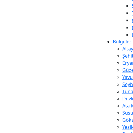
Bölgeler
Alta
Şehi
Erya
Güze
Yavu
Şeyh
Tuna
Devl
Ata 
Susu
Göks
Yeşi