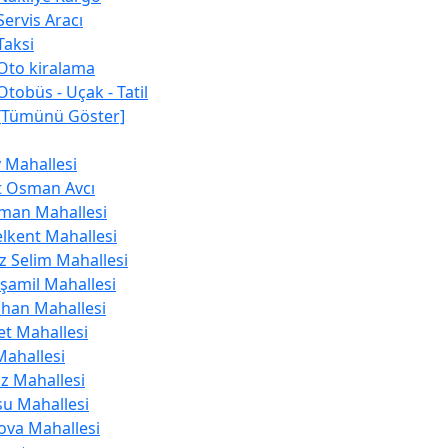
Servis Aracı
Taksi
Oto kiralama
Otobüs - Uçak - Tatil
[Tümünü Göster]
y Mahallesi
t Osman Avcı
man Mahallesi
lkent Mahallesi
z Selim Mahallesi
şamil Mahallesi
han Mahallesi
et Mahallesi
Mahallesi
z Mahallesi
u Mahallesi
lova Mahallesi