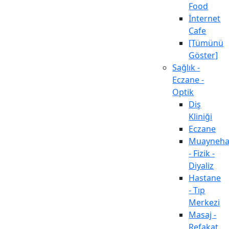
Food
İnternet
Cafe
[Tümünü
Göster]
Sağlık -
Eczane -
Optik
Diş
Kliniği
Eczane
Muayneh
- Fizik -
Diyaliz
Hastane
- Tıp
Merkezi
Masaj -
Refakat