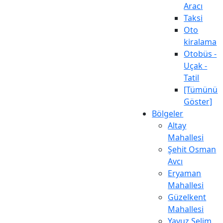
Aracı
Taksi
Oto
kiralama
Otobüs -
Uçak -
Tatil
[Tümünü
Göster]
Bölgeler
Altay
Mahallesi
Şehit Osman
Avcı
Eryaman
Mahallesi
Güzelkent
Mahallesi
Yavuz Selim