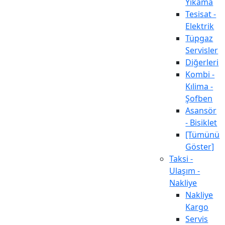
Yıkama
Tesisat -
Elektrik
Tüpgaz
Servisler
Diğerleri
Kombi -
Kılima -
Şofben
Asansör
- Bisiklet
[Tümünü
Göster]
Taksi -
Ulaşım -
Nakliye
Nakliye
Kargo
Servis