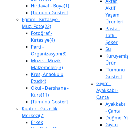
Aktar,
Hırdavat - Boya(1)
Aktif
[Tümünü Göster]
Yaşam
Eğitim - Kırtasiye -
Ürünleri
Müz, Foto(22)
Pasta -
Fotoğraf -
Tatlı -
Kırtasiye(4)
Şeker
Parti -
Su
Organizasyon(3)
Kuruyemiş
Müzik - Müzik
Ürün
Malzemeleri(3)
[Tümünü
Kreş, Anaokulu,
Göster]
Etüd(4)
Giyim -
Okul - Dershane -
Ayakkabı -
Kurs(11)
Çanta
[Tümünü Göster]
Ayakkabı
Kuaför - Güzellik
- Çanta
Merkezi(7)
Düğme¨Yü
Erkek
Giyim