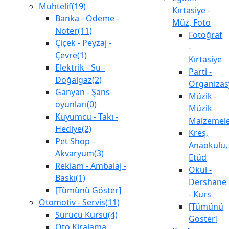
Muhtelif(19)
Kırtasiye -
Banka - Ödeme -
Müz, Foto
Noter(11)
Fotoğraf
Çiçek - Peyzaj -
-
Çevre(1)
Kırtasiye
Elektrik - Su -
Parti -
Doğalgaz(2)
Organiza
Ganyan - Şans
Müzik -
oyunları(0)
Müzik
Kuyumcu - Takı -
Malzemele
Hediye(2)
Kreş,
Pet Shop -
Anaokulu,
Akvaryum(3)
Etüd
Reklam - Ambalaj -
Okul -
Baskı(1)
Dershane
[Tümünü Göster]
- Kurs
Otomotiv - Servis(11)
[Tümünü
Sürücü Kursü(4)
Göster]
Oto Kiralama