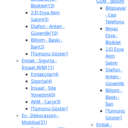
GSM - Bilişim
Bisiklet(13)
Bilgisayar
2.El Eşya Alım
- Cep
Satım(5)
Telefonu
Diafon - Anten -
Beyaz
Güvenlik(10)
Eşya -
Bilişim - Baskı -
Bisiklet
İlan(2)
2.El Eşya
[Tümünü Göster]
Alım
Emlak - Sigorta -
Satım
İnşaat AVM(11)
Diafon -
Emlakçılar(4)
Anten -
Sigorta(4)
Güvenlik
İnşaat - Site
Bilişim -
Yönetimi(0)
Baskı -
AVM - Çarşı(3)
İlan
[Tümünü Göster]
[Tümünü
Ev - Dekorasyon -
Göster]
Mobilya(31)
Emlak -