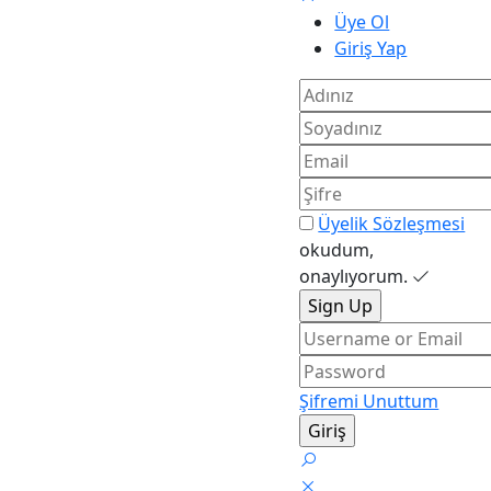
Üye Ol
Giriş Yap
Üyelik Sözleşmesi
okudum,
onaylıyorum.
Şifremi Unuttum