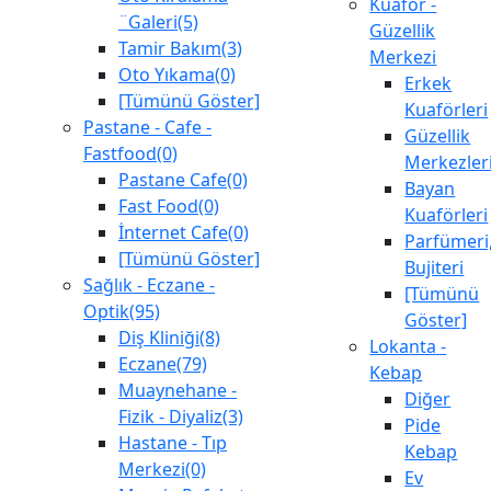
Kuaför -
¨Galeri(5)
Güzellik
Tamir Bakım(3)
Merkezi
Oto Yıkama(0)
Erkek
[Tümünü Göster]
Kuaförleri
Pastane - Cafe -
Güzellik
Fastfood(0)
Merkezler
Pastane Cafe(0)
Bayan
Fast Food(0)
Kuaförleri
İnternet Cafe(0)
Parfümeri
[Tümünü Göster]
Bujiteri
Sağlık - Eczane -
[Tümünü
Optik(95)
Göster]
Diş Kliniği(8)
Lokanta -
Eczane(79)
Kebap
Muaynehane -
Diğer
Fizik - Diyaliz(3)
Pide
Hastane - Tıp
Kebap
Merkezi(0)
Ev