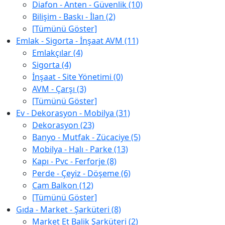
Diafon - Anten - Güvenlik (10)
Bilişim - Baskı - İlan (2)
[Tümünü Göster]
Emlak - Sigorta - İnşaat AVM (11)
Emlakçılar (4)
Sigorta (4)
İnşaat - Site Yönetimi (0)
AVM - Çarşı (3)
[Tümünü Göster]
Ev - Dekorasyon - Mobilya (31)
Dekorasyon (23)
Banyo - Mutfak - Zücaciye (5)
Mobilya - Halı - Parke (13)
Kapı - Pvc - Ferforje (8)
Perde - Çeyiz - Döşeme (6)
Cam Balkon (12)
[Tümünü Göster]
Gıda - Market - Şarküteri (8)
Market Et Balik Şarküteri (2)