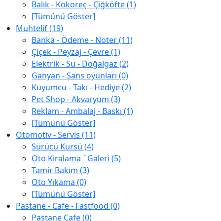
Balık - Kokoreç - Çiğköfte (1)
[Tümünü Göster]
Muhtelif (19)
Banka - Ödeme - Noter (11)
Çiçek - Peyzaj - Çevre (1)
Elektrik - Su - Doğalgaz (2)
Ganyan - Şans oyunları (0)
Kuyumcu - Takı - Hediye (2)
Pet Shop - Akvaryum (3)
Reklam - Ambalaj - Baskı (1)
[Tümünü Göster]
Otomotiv - Servis (11)
Sürücü Kursü (4)
Oto Kiralama ¨Galeri (5)
Tamir Bakım (3)
Oto Yıkama (0)
[Tümünü Göster]
Pastane - Cafe - Fastfood (0)
Pastane Cafe (0)