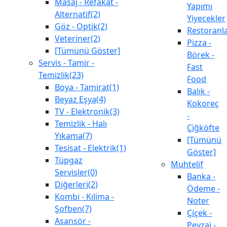
Masaj - Refakat -
Yapımı
Alternatif(2)
Yiyecekler
Göz - Optik(2)
Restoranl
Veteriner(2)
Pizza -
[Tümünü Göster]
Börek -
Servis - Tamir -
Fast
Temizlik(23)
Food
Boya - Tamirat(1)
Balık -
Beyaz Eşya(4)
Kokoreç
TV - Elektronik(3)
-
Temizlik - Halı
Çiğköfte
Yıkama(7)
[Tümünü
Tesisat - Elektrik(1)
Göster]
Tüpgaz
Muhtelif
Servisler(0)
Banka -
Diğerleri(2)
Ödeme -
Kombi - Kılima -
Noter
Şofben(7)
Çiçek -
Asansör -
Peyzaj -