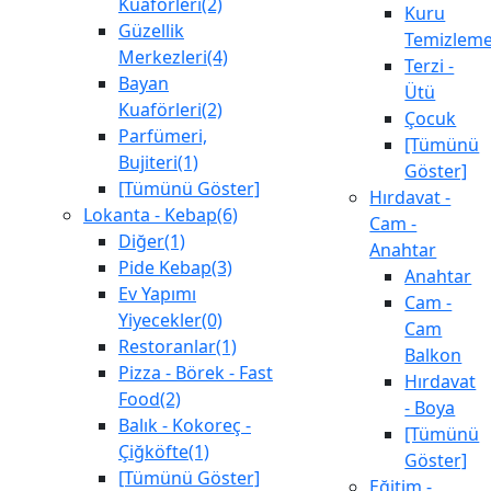
Kuaförleri(2)
Kuru
Güzellik
Temizlem
Merkezleri(4)
Terzi -
Bayan
Ütü
Kuaförleri(2)
Çocuk
Parfümeri,
[Tümünü
Bujiteri(1)
Göster]
[Tümünü Göster]
Hırdavat -
Lokanta - Kebap(6)
Cam -
Diğer(1)
Anahtar
Pide Kebap(3)
Anahtar
Ev Yapımı
Cam -
Yiyecekler(0)
Cam
Restoranlar(1)
Balkon
Pizza - Börek - Fast
Hırdavat
Food(2)
- Boya
Balık - Kokoreç -
[Tümünü
Çiğköfte(1)
Göster]
[Tümünü Göster]
Eğitim -