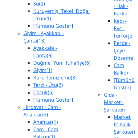
Su(2)
- Halı -
Kuruyemiş¨Tekel¨Doğal
Parke
Ürün(1)
Kapı -
[Tümünü Göster]
Pvc -
Giyim - Ayakkabı -
Ferforje
Çanta(13)
Perde -
Ayakkabı -
Çeyiz -
Çanta(9)
Döşeme
Düğme¨Yün¨Tuhafiye(6)
Cam
Giyim(1)
Balkon
Kuru Temizleme(3)
[Tümünü
Terzi - Ütü(2)
Göster]
Çocuk(6)
Gıda -
[Tümünü Göster]
Market -
Hırdavat - Cam -
Şarküteri
Anahtar(3)
Market
Anahtar(1)
Et Balik
Cam - Cam
Şarküteri
Balkon(1)