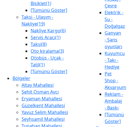
Bisiklet(1)
Çevre
[Tümünü Göster]
Elektrik -
Taksi - Ulaşım -
Su -
Nakliye(19)
Doğalgaz
Nakliye Kargo(6)
Ganyan
Servis Aracı(1)
- Şans
Taksi(8)
oyunları
Oto kiralama(3)
Kuyumcu
Otobüs - Uçak -
- Takı -
Tatil(1)
Hediye
[Tümünü Göster]
Pet
Bölgeler
Shop -
Altay Mahallesi
Akvaryum
Şehit Osman Avcı
Reklam -
Eryaman Mahallesi
Ambalaj
Güzelkent Mahallesi
- Baskı
Yavuz Selim Mahallesi
[Tümünü
Şeyhşamil Mahallesi
Göster]
Tunahan Mahallesi