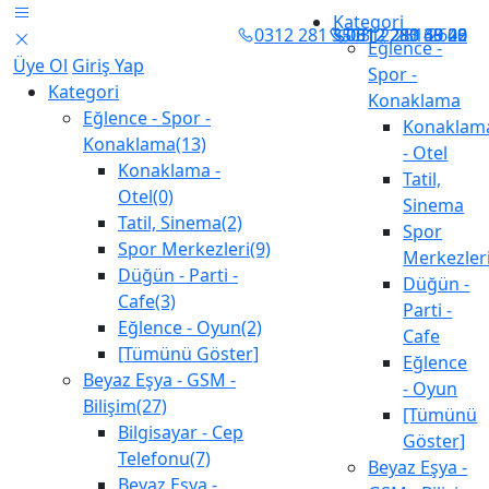
Kategori
0312 281 35 01 - 281 35 02
0312 283 49 49
0312 280 60 20
0312 281 2626
Eğlence -
Üye Ol
Giriş Yap
Spor -
Kategori
Konaklama
Eğlence - Spor -
Konaklam
Konaklama(13)
- Otel
Konaklama -
Tatil,
Otel(0)
Sinema
Tatil, Sinema(2)
Spor
Spor Merkezleri(9)
Merkezler
Düğün - Parti -
Düğün -
Cafe(3)
Parti -
Eğlence - Oyun(2)
Cafe
[Tümünü Göster]
Eğlence
Beyaz Eşya - GSM -
- Oyun
Bilişim(27)
[Tümünü
Bilgisayar - Cep
Göster]
Telefonu(7)
Beyaz Eşya -
Beyaz Eşya -