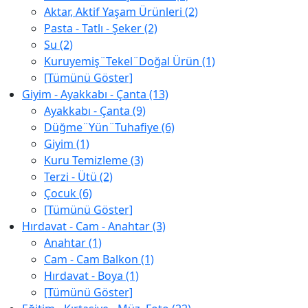
Aktar, Aktif Yaşam Ürünleri (2)
Pasta - Tatlı - Şeker (2)
Su (2)
Kuruyemiş¨Tekel¨Doğal Ürün (1)
[Tümünü Göster]
Giyim - Ayakkabı - Çanta (13)
Ayakkabı - Çanta (9)
Düğme¨Yün¨Tuhafiye (6)
Giyim (1)
Kuru Temizleme (3)
Terzi - Ütü (2)
Çocuk (6)
[Tümünü Göster]
Hırdavat - Cam - Anahtar (3)
Anahtar (1)
Cam - Cam Balkon (1)
Hırdavat - Boya (1)
[Tümünü Göster]