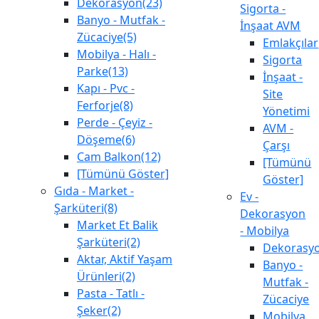
Dekorasyon(23)
Sigorta -
Banyo - Mutfak -
İnşaat AVM
Zücaciye(5)
Emlakçılar
Mobilya - Halı -
Sigorta
Parke(13)
İnşaat -
Kapı - Pvc -
Site
Ferforje(8)
Yönetimi
Perde - Çeyiz -
AVM -
Döşeme(6)
Çarşı
Cam Balkon(12)
[Tümünü
[Tümünü Göster]
Göster]
Gıda - Market -
Ev -
Şarküteri(8)
Dekorasyon
Market Et Balik
- Mobilya
Şarküteri(2)
Dekorasy
Aktar, Aktif Yaşam
Banyo -
Ürünleri(2)
Mutfak -
Pasta - Tatlı -
Zücaciye
Şeker(2)
Mobilya