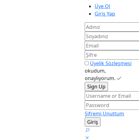
Üye Ol
Giriş Yap
Üyelik Sözleşmesi
okudum,
onaylıyorum.
Şifremi Unuttum