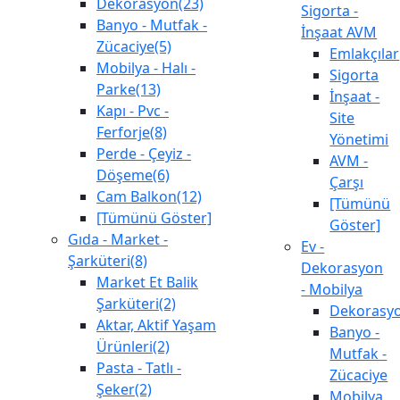
Dekorasyon(23)
Sigorta -
Banyo - Mutfak -
İnşaat AVM
Zücaciye(5)
Emlakçılar
Mobilya - Halı -
Sigorta
Parke(13)
İnşaat -
Kapı - Pvc -
Site
Ferforje(8)
Yönetimi
Perde - Çeyiz -
AVM -
Döşeme(6)
Çarşı
Cam Balkon(12)
[Tümünü
[Tümünü Göster]
Göster]
Gıda - Market -
Ev -
Şarküteri(8)
Dekorasyon
Market Et Balik
- Mobilya
Şarküteri(2)
Dekorasy
Aktar, Aktif Yaşam
Banyo -
Ürünleri(2)
Mutfak -
Pasta - Tatlı -
Zücaciye
Şeker(2)
Mobilya