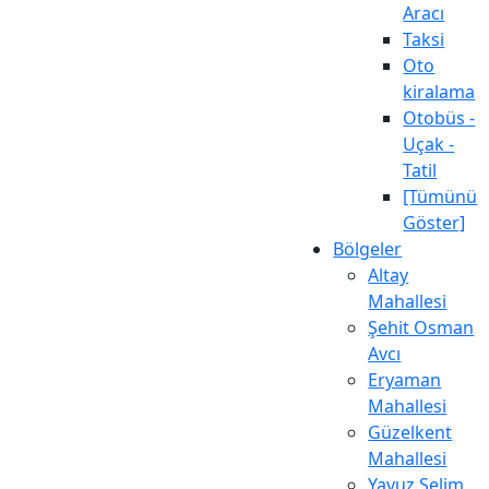
Aracı
Taksi
Oto
kiralama
Otobüs -
Uçak -
Tatil
[Tümünü
Göster]
Bölgeler
Altay
Mahallesi
Şehit Osman
Avcı
Eryaman
Mahallesi
Güzelkent
Mahallesi
Yavuz Selim