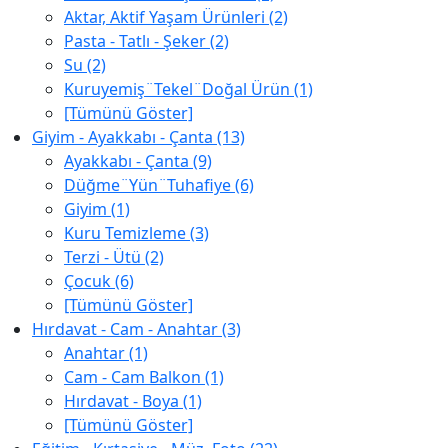
Aktar, Aktif Yaşam Ürünleri (2)
Pasta - Tatlı - Şeker (2)
Su (2)
Kuruyemiş¨Tekel¨Doğal Ürün (1)
[Tümünü Göster]
Giyim - Ayakkabı - Çanta (13)
Ayakkabı - Çanta (9)
Düğme¨Yün¨Tuhafiye (6)
Giyim (1)
Kuru Temizleme (3)
Terzi - Ütü (2)
Çocuk (6)
[Tümünü Göster]
Hırdavat - Cam - Anahtar (3)
Anahtar (1)
Cam - Cam Balkon (1)
Hırdavat - Boya (1)
[Tümünü Göster]