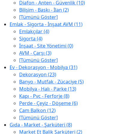
Diafon - Anten - Güvenlik (10)
Bilişim - Baskı - İlan (2)
[Tümünü Göster]
Emlak - Sigorta - İnşaat AVM (11)
Emlakçılar (4)
Sigorta (4)
İnşaat - Site Yönetimi (0)
AVM - Çarşı (3)
[Tümünü Göster]
Ev - Dekorasyon - Mobilya (31)
Dekorasyon (23)
Banyo - Mutfak - Zücaciye (5)
Mobilya - Halı - Parke (13)
Kapı - Pvc - Ferforje (8)
Perde - Çeyiz - Döşeme (6)
Cam Balkon (12)
[Tümünü Göster]
Gıda - Market - Şarküteri (8)
Market Et Balik Şarküteri (2)