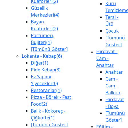
Kuaförleri(2)
Kuru
Güzellik
Temizlem
Merkezleri(4)
Terzi -
Bayan
Ütü
Kuaförleri(2)
Çocuk
Parfümeri,
[Tümünü
Bujiteri(1)
Göster]
[Tümünü Göster]
Hırdavat -
Lokanta - Kebap(6)
Cam -
Diğer(1)
Anahtar
Pide Kebap(3)
Anahtar
Ev Yapımı
Cam -
Yiyecekler(0)
Cam
Restoranlar(1)
Balkon
Pizza - Börek - Fast
Hırdavat
Food(2)
- Boya
Balık - Kokoreç -
[Tümünü
Çiğköfte(1)
Göster]
[Tümünü Göster]
Eğitim -