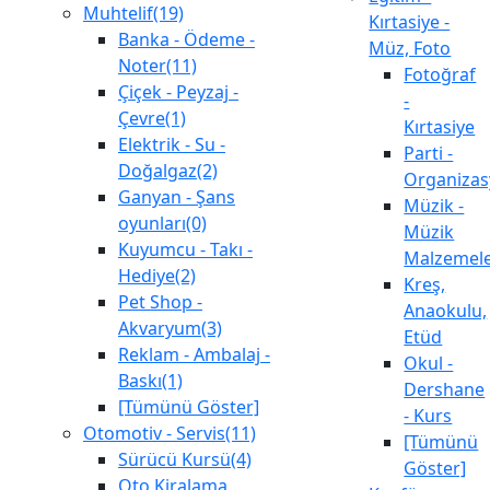
Muhtelif(19)
Kırtasiye -
Banka - Ödeme -
Müz, Foto
Noter(11)
Fotoğraf
Çiçek - Peyzaj -
-
Çevre(1)
Kırtasiye
Elektrik - Su -
Parti -
Doğalgaz(2)
Organiza
Ganyan - Şans
Müzik -
oyunları(0)
Müzik
Kuyumcu - Takı -
Malzemele
Hediye(2)
Kreş,
Pet Shop -
Anaokulu,
Akvaryum(3)
Etüd
Reklam - Ambalaj -
Okul -
Baskı(1)
Dershane
[Tümünü Göster]
- Kurs
Otomotiv - Servis(11)
[Tümünü
Sürücü Kursü(4)
Göster]
Oto Kiralama