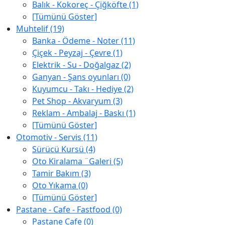
Balık - Kokoreç - Çiğköfte (1)
[Tümünü Göster]
Muhtelif (19)
Banka - Ödeme - Noter (11)
Çiçek - Peyzaj - Çevre (1)
Elektrik - Su - Doğalgaz (2)
Ganyan - Şans oyunları (0)
Kuyumcu - Takı - Hediye (2)
Pet Shop - Akvaryum (3)
Reklam - Ambalaj - Baskı (1)
[Tümünü Göster]
Otomotiv - Servis (11)
Sürücü Kursü (4)
Oto Kiralama ¨Galeri (5)
Tamir Bakım (3)
Oto Yıkama (0)
[Tümünü Göster]
Pastane - Cafe - Fastfood (0)
Pastane Cafe (0)