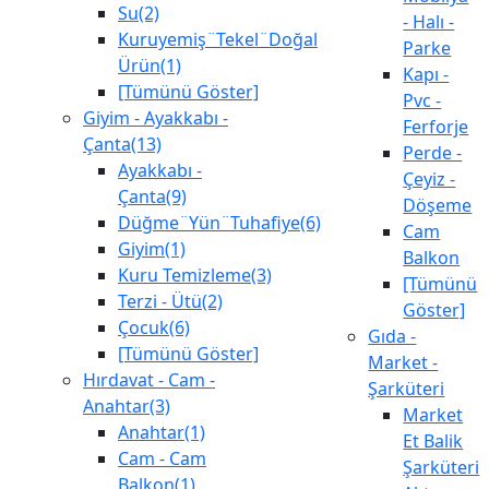
Su(2)
- Halı -
Kuruyemiş¨Tekel¨Doğal
Parke
Ürün(1)
Kapı -
[Tümünü Göster]
Pvc -
Giyim - Ayakkabı -
Ferforje
Çanta(13)
Perde -
Ayakkabı -
Çeyiz -
Çanta(9)
Döşeme
Düğme¨Yün¨Tuhafiye(6)
Cam
Giyim(1)
Balkon
Kuru Temizleme(3)
[Tümünü
Terzi - Ütü(2)
Göster]
Çocuk(6)
Gıda -
[Tümünü Göster]
Market -
Hırdavat - Cam -
Şarküteri
Anahtar(3)
Market
Anahtar(1)
Et Balik
Cam - Cam
Şarküteri
Balkon(1)