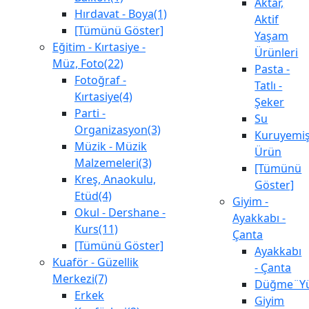
Aktar,
Hırdavat - Boya(1)
Aktif
[Tümünü Göster]
Yaşam
Eğitim - Kırtasiye -
Ürünleri
Müz, Foto(22)
Pasta -
Fotoğraf -
Tatlı -
Kırtasiye(4)
Şeker
Parti -
Su
Organizasyon(3)
Kuruyemiş
Müzik - Müzik
Ürün
Malzemeleri(3)
[Tümünü
Kreş, Anaokulu,
Göster]
Etüd(4)
Giyim -
Okul - Dershane -
Ayakkabı -
Kurs(11)
Çanta
[Tümünü Göster]
Ayakkabı
Kuaför - Güzellik
- Çanta
Merkezi(7)
Düğme¨Yü
Erkek
Giyim