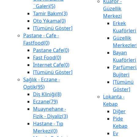
Kuaför -
¨Galeri(5)
Güzellik
Tamir Bakım(3)
Merkezi
Oto Yıkama(0)
Erkek
[Tümünü Göster]
Kuaförleri
Pastane - Cafe -
Güzellik
Fastfood(0)
Merkezler
Pastane Cafe(0)
Bayan
Fast Food(0)
Kuaförleri
İnternet Cafe(0)
Parfümeri
[Tümünü Göster]
Bujiteri
Sağlık - Eczane -
[Tümünü
Optik(95)
Göster]
Diş Kliniği(8)
Lokanta -
Eczane(79)
Kebap
Muaynehane -
Diğer
Fizik - Diyaliz(3)
Pide
Hastane - Tıp
Kebap
Merkezi(0)
Ev