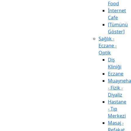
Food
İnternet
Cafe
[Tümünü
Göster]
Sağlık -
Eczane -
Optik
Diş
Kliniği
Eczane
Muayneh
- Fizik -
Diyaliz
Hastane
- Tıp
Merkezi
Masaj -
Refakat