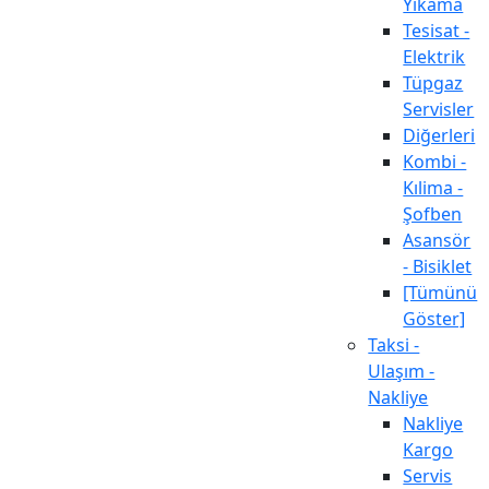
Yıkama
Tesisat -
Elektrik
Tüpgaz
Servisler
Diğerleri
Kombi -
Kılima -
Şofben
Asansör
- Bisiklet
[Tümünü
Göster]
Taksi -
Ulaşım -
Nakliye
Nakliye
Kargo
Servis