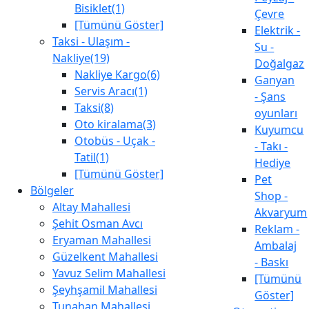
Bisiklet(1)
Çevre
[Tümünü Göster]
Elektrik -
Taksi - Ulaşım -
Su -
Nakliye(19)
Doğalgaz
Nakliye Kargo(6)
Ganyan
Servis Aracı(1)
- Şans
Taksi(8)
oyunları
Oto kiralama(3)
Kuyumcu
Otobüs - Uçak -
- Takı -
Tatil(1)
Hediye
[Tümünü Göster]
Pet
Bölgeler
Shop -
Altay Mahallesi
Akvaryum
Şehit Osman Avcı
Reklam -
Eryaman Mahallesi
Ambalaj
Güzelkent Mahallesi
- Baskı
Yavuz Selim Mahallesi
[Tümünü
Şeyhşamil Mahallesi
Göster]
Tunahan Mahallesi