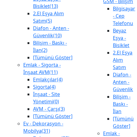
GSM - Bilişim
Bisiklet(13)
Bilgisayar
2.El Eşya Alım
- Cep
Satım(5)
Telefonu
Diafon - Anten -
Beyaz
Güvenlik(10)
Eşya -
Bilişim - Baskı -
Bisiklet
İlan(2)
2.El Eşya
[Tümünü Göster]
Alım
Emlak - Sigorta -
Satım
İnşaat AVM(11)
Diafon -
Emlakçılar(4)
Anten -
Sigorta(4)
Güvenlik
İnşaat - Site
Bilişim -
Yönetimi(0)
Baskı -
AVM - Çarşı(3)
İlan
[Tümünü Göster]
[Tümünü
Ev - Dekorasyon -
Göster]
Mobilya(31)
Emlak -