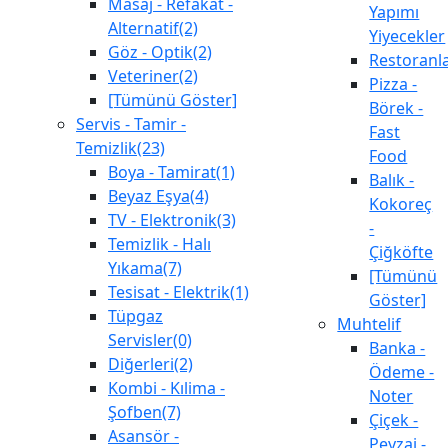
Masaj - Refakat -
Yapımı
Alternatif(2)
Yiyecekler
Göz - Optik(2)
Restoranl
Veteriner(2)
Pizza -
[Tümünü Göster]
Börek -
Servis - Tamir -
Fast
Temizlik(23)
Food
Boya - Tamirat(1)
Balık -
Beyaz Eşya(4)
Kokoreç
TV - Elektronik(3)
-
Temizlik - Halı
Çiğköfte
Yıkama(7)
[Tümünü
Tesisat - Elektrik(1)
Göster]
Tüpgaz
Muhtelif
Servisler(0)
Banka -
Diğerleri(2)
Ödeme -
Kombi - Kılima -
Noter
Şofben(7)
Çiçek -
Asansör -
Peyzaj -