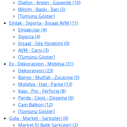
Diafon - Anten - Güvenlik (10)
Bilişim - Baskı - İlan (2)
[Tümünü Göster]
Emlak - Sigorta - İnşaat AVM (11)
Emlakçılar (4)
Sigorta (4)
İnşaat - Site Yönetimi (0)
AVM - Çarşı (3)
[Tümünü Göster]
Ev - Dekorasyon - Mobilya (31)
Dekorasyon (23)
Banyo - Mutfak - Zücaciye (5)
Mobilya - Halı - Parke (13)
Kapı - Pvc - Ferforje (8)
Perde - Çeyiz - Döşeme (6)
Cam Balkon (12)
[Tümünü Göster]
Gıda - Market - Şarküteri (8)
Market Et Balik Şarküteri (2)