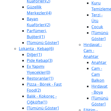
Kuaförleri(2)
Kuru
Güzellik
Temizlem
Merkezleri(4)
Terzi -
Bayan
Ütü
Kuaförleri(2)
Çocuk
Parfümeri,
[Tümünü
Bujiteri(1)
Göster]
[Tümünü Göster]
Hırdavat -
Lokanta - Kebap(6)
Cam -
Diğer(1)
Anahtar
Pide Kebap(3)
Anahtar
Ev Yapımı
Cam -
Yiyecekler(0)
Cam
Restoranlar(1)
Balkon
Pizza - Börek - Fast
Hırdavat
Food(2)
- Boya
Balık - Kokoreç -
[Tümünü
Çiğköfte(1)
Göster]
[Tümünü Göster]
Eğitim -