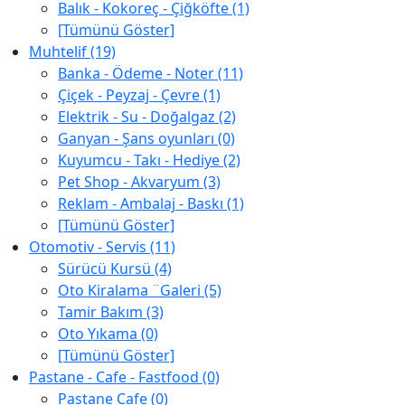
Balık - Kokoreç - Çiğköfte (1)
[Tümünü Göster]
Muhtelif (19)
Banka - Ödeme - Noter (11)
Çiçek - Peyzaj - Çevre (1)
Elektrik - Su - Doğalgaz (2)
Ganyan - Şans oyunları (0)
Kuyumcu - Takı - Hediye (2)
Pet Shop - Akvaryum (3)
Reklam - Ambalaj - Baskı (1)
[Tümünü Göster]
Otomotiv - Servis (11)
Sürücü Kursü (4)
Oto Kiralama ¨Galeri (5)
Tamir Bakım (3)
Oto Yıkama (0)
[Tümünü Göster]
Pastane - Cafe - Fastfood (0)
Pastane Cafe (0)