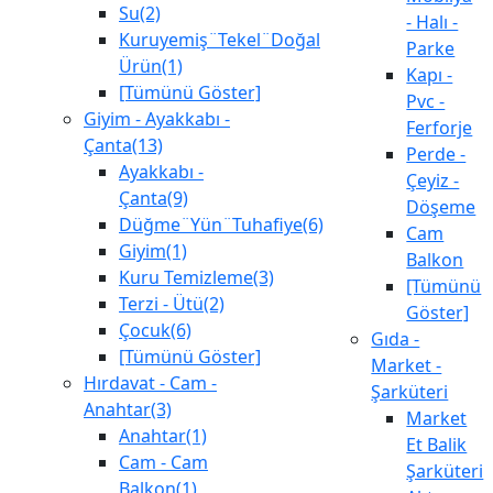
Su(2)
- Halı -
Kuruyemiş¨Tekel¨Doğal
Parke
Ürün(1)
Kapı -
[Tümünü Göster]
Pvc -
Giyim - Ayakkabı -
Ferforje
Çanta(13)
Perde -
Ayakkabı -
Çeyiz -
Çanta(9)
Döşeme
Düğme¨Yün¨Tuhafiye(6)
Cam
Giyim(1)
Balkon
Kuru Temizleme(3)
[Tümünü
Terzi - Ütü(2)
Göster]
Çocuk(6)
Gıda -
[Tümünü Göster]
Market -
Hırdavat - Cam -
Şarküteri
Anahtar(3)
Market
Anahtar(1)
Et Balik
Cam - Cam
Şarküteri
Balkon(1)