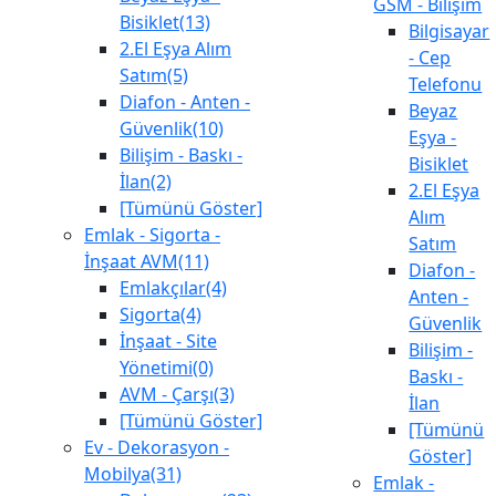
GSM - Bilişim
Bisiklet(13)
Bilgisayar
2.El Eşya Alım
- Cep
Satım(5)
Telefonu
Diafon - Anten -
Beyaz
Güvenlik(10)
Eşya -
Bilişim - Baskı -
Bisiklet
İlan(2)
2.El Eşya
[Tümünü Göster]
Alım
Emlak - Sigorta -
Satım
İnşaat AVM(11)
Diafon -
Emlakçılar(4)
Anten -
Sigorta(4)
Güvenlik
İnşaat - Site
Bilişim -
Yönetimi(0)
Baskı -
AVM - Çarşı(3)
İlan
[Tümünü Göster]
[Tümünü
Ev - Dekorasyon -
Göster]
Mobilya(31)
Emlak -