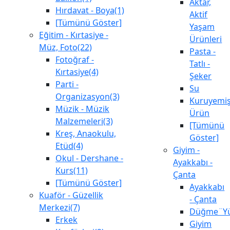
Aktar,
Hırdavat - Boya(1)
Aktif
[Tümünü Göster]
Yaşam
Eğitim - Kırtasiye -
Ürünleri
Müz, Foto(22)
Pasta -
Fotoğraf -
Tatlı -
Kırtasiye(4)
Şeker
Parti -
Su
Organizasyon(3)
Kuruyemiş
Müzik - Müzik
Ürün
Malzemeleri(3)
[Tümünü
Kreş, Anaokulu,
Göster]
Etüd(4)
Giyim -
Okul - Dershane -
Ayakkabı -
Kurs(11)
Çanta
[Tümünü Göster]
Ayakkabı
Kuaför - Güzellik
- Çanta
Merkezi(7)
Düğme¨Yü
Erkek
Giyim