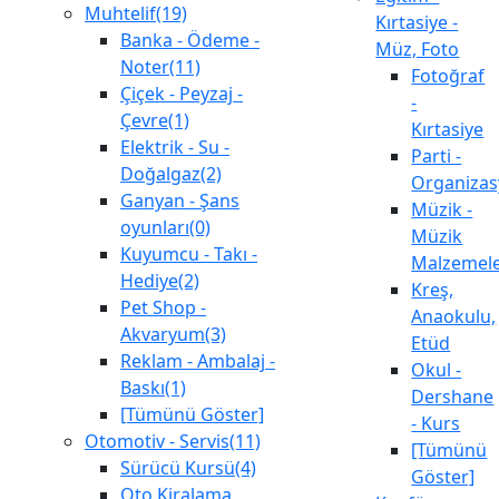
Muhtelif(19)
Kırtasiye -
Banka - Ödeme -
Müz, Foto
Noter(11)
Fotoğraf
Çiçek - Peyzaj -
-
Çevre(1)
Kırtasiye
Elektrik - Su -
Parti -
Doğalgaz(2)
Organiza
Ganyan - Şans
Müzik -
oyunları(0)
Müzik
Kuyumcu - Takı -
Malzemele
Hediye(2)
Kreş,
Pet Shop -
Anaokulu,
Akvaryum(3)
Etüd
Reklam - Ambalaj -
Okul -
Baskı(1)
Dershane
[Tümünü Göster]
- Kurs
Otomotiv - Servis(11)
[Tümünü
Sürücü Kursü(4)
Göster]
Oto Kiralama