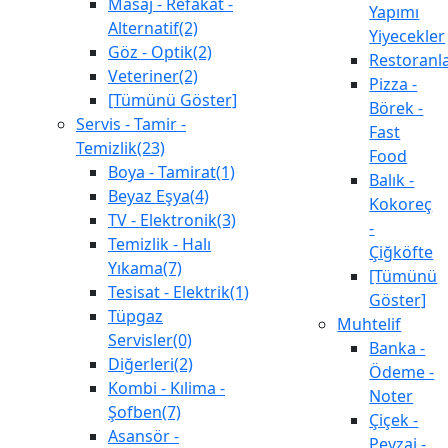
Masaj - Refakat -
Yapımı
Alternatif(2)
Yiyecekler
Göz - Optik(2)
Restoranl
Veteriner(2)
Pizza -
[Tümünü Göster]
Börek -
Servis - Tamir -
Fast
Temizlik(23)
Food
Boya - Tamirat(1)
Balık -
Beyaz Eşya(4)
Kokoreç
TV - Elektronik(3)
-
Temizlik - Halı
Çiğköfte
Yıkama(7)
[Tümünü
Tesisat - Elektrik(1)
Göster]
Tüpgaz
Muhtelif
Servisler(0)
Banka -
Diğerleri(2)
Ödeme -
Kombi - Kılima -
Noter
Şofben(7)
Çiçek -
Asansör -
Peyzaj -