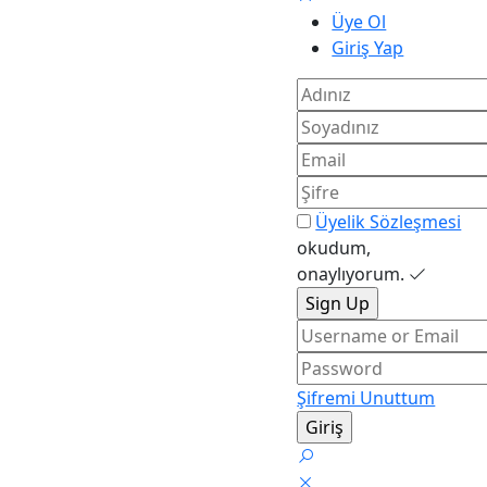
Üye Ol
Giriş Yap
Üyelik Sözleşmesi
okudum,
onaylıyorum.
Şifremi Unuttum