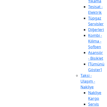
Yıkama
Tesisat -
Elektrik
Tüpgaz
Servisler
Diğerleri
Kombi -
Kılima -
Şofben
Asansör
- Bisiklet
[Tümünü
Göster]
Taksi -
Ulaşım -
Nakliye
Nakliye
Kargo
Servis