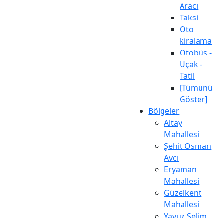
Aracı
Taksi
Oto
kiralama
Otobüs -
Uçak -
Tatil
[Tümünü
Göster]
Bölgeler
Altay
Mahallesi
Şehit Osman
Avcı
Eryaman
Mahallesi
Güzelkent
Mahallesi
Yavuz Selim