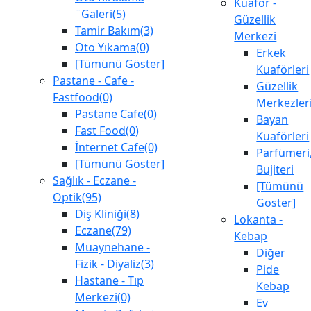
Kuaför -
¨Galeri(5)
Güzellik
Tamir Bakım(3)
Merkezi
Oto Yıkama(0)
Erkek
[Tümünü Göster]
Kuaförleri
Pastane - Cafe -
Güzellik
Fastfood(0)
Merkezler
Pastane Cafe(0)
Bayan
Fast Food(0)
Kuaförleri
İnternet Cafe(0)
Parfümeri
[Tümünü Göster]
Bujiteri
Sağlık - Eczane -
[Tümünü
Optik(95)
Göster]
Diş Kliniği(8)
Lokanta -
Eczane(79)
Kebap
Muaynehane -
Diğer
Fizik - Diyaliz(3)
Pide
Hastane - Tıp
Kebap
Merkezi(0)
Ev