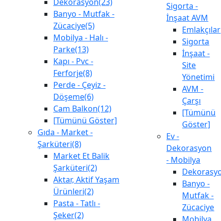
Dekorasyon(23)
Sigorta -
Banyo - Mutfak -
İnşaat AVM
Zücaciye(5)
Emlakçılar
Mobilya - Halı -
Sigorta
Parke(13)
İnşaat -
Kapı - Pvc -
Site
Ferforje(8)
Yönetimi
Perde - Çeyiz -
AVM -
Döşeme(6)
Çarşı
Cam Balkon(12)
[Tümünü
[Tümünü Göster]
Göster]
Gıda - Market -
Ev -
Şarküteri(8)
Dekorasyon
Market Et Balik
- Mobilya
Şarküteri(2)
Dekorasy
Aktar, Aktif Yaşam
Banyo -
Ürünleri(2)
Mutfak -
Pasta - Tatlı -
Zücaciye
Şeker(2)
Mobilya