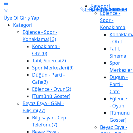
Kategori
0312 247 30 50 - 40
0312 270 98 20
0312 270 98 20
0501 603 17 03
0542 712 28 98
0312 283 1001
4441398
Eğlence -
Üye Ol
Giriş Yap
Spor -
Kategori
Konaklama
Eğlence - Spor -
Konaklam
Konaklama(13)
- Otel
Konaklama -
Tatil,
Otel(0)
Sinema
Tatil, Sinema(2)
Spor
Spor Merkezleri(9)
Merkezler
Düğün - Parti -
Düğün -
Cafe(3)
Parti -
Eğlence - Oyun(2)
Cafe
[Tümünü Göster]
Eğlence
Beyaz Eşya - GSM -
- Oyun
Bilişim(27)
[Tümünü
Bilgisayar - Cep
Göster]
Telefonu(7)
Beyaz Eşya -
Beyaz Eşya -