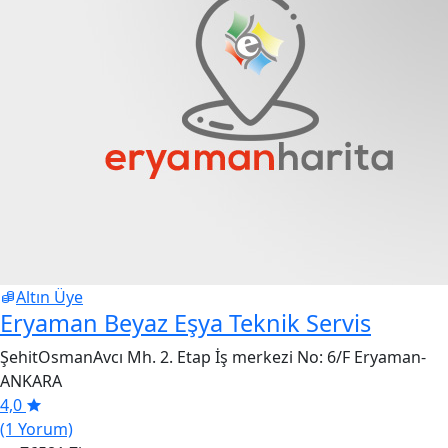
Altın Üye
Eryaman Beyaz Eşya Teknik Servis
ŞehitOsmanAvcı Mh. 2. Etap İş merkezi No: 6/F Eryaman-
ANKARA
4,0
(1 Yorum)