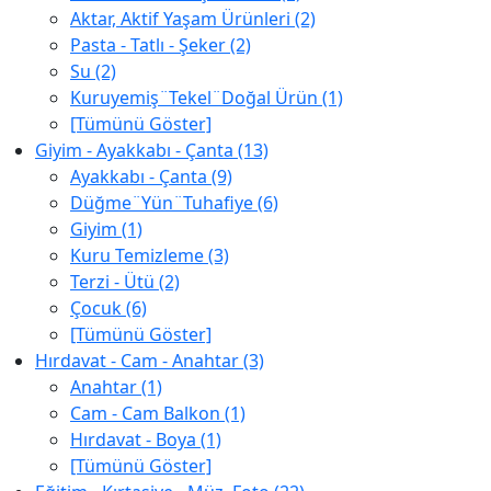
Aktar, Aktif Yaşam Ürünleri (2)
Pasta - Tatlı - Şeker (2)
Su (2)
Kuruyemiş¨Tekel¨Doğal Ürün (1)
[Tümünü Göster]
Giyim - Ayakkabı - Çanta (13)
Ayakkabı - Çanta (9)
Düğme¨Yün¨Tuhafiye (6)
Giyim (1)
Kuru Temizleme (3)
Terzi - Ütü (2)
Çocuk (6)
[Tümünü Göster]
Hırdavat - Cam - Anahtar (3)
Anahtar (1)
Cam - Cam Balkon (1)
Hırdavat - Boya (1)
[Tümünü Göster]