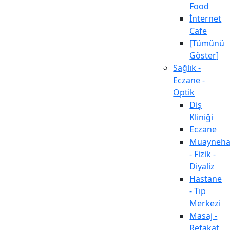
Food
İnternet
Cafe
[Tümünü
Göster]
Sağlık -
Eczane -
Optik
Diş
Kliniği
Eczane
Muayneh
- Fizik -
Diyaliz
Hastane
- Tıp
Merkezi
Masaj -
Refakat