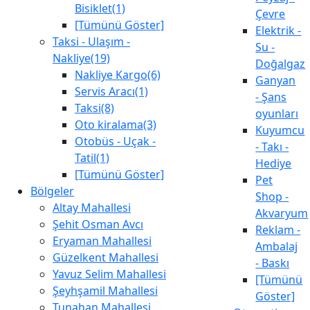
Bisiklet(1)
Çevre
[Tümünü Göster]
Elektrik -
Taksi - Ulaşım -
Su -
Nakliye(19)
Doğalgaz
Nakliye Kargo(6)
Ganyan
Servis Aracı(1)
- Şans
Taksi(8)
oyunları
Oto kiralama(3)
Kuyumcu
Otobüs - Uçak -
- Takı -
Tatil(1)
Hediye
[Tümünü Göster]
Pet
Bölgeler
Shop -
Altay Mahallesi
Akvaryum
Şehit Osman Avcı
Reklam -
Eryaman Mahallesi
Ambalaj
Güzelkent Mahallesi
- Baskı
Yavuz Selim Mahallesi
[Tümünü
Şeyhşamil Mahallesi
Göster]
Tunahan Mahallesi