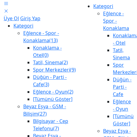
Kategori
Eğlence -
Üye Ol
Giriş Yap
Spor -
Kategori
Konaklama
Eğlence - Spor -
Konaklam
Konaklama(13)
- Otel
Konaklama -
Tatil,
Otel(0)
Sinema
Tatil, Sinema(2)
Spor
Spor Merkezleri(9)
Merkezler
Düğün - Parti -
Düğün -
Cafe(3)
Parti -
Eğlence - Oyun(2)
Cafe
[Tümünü Göster]
Eğlence
Beyaz Eşya - GSM -
- Oyun
Bilişim(27)
[Tümünü
Bilgisayar - Cep
Göster]
Telefonu(7)
Beyaz Eşya -
Beyaz Eşya -