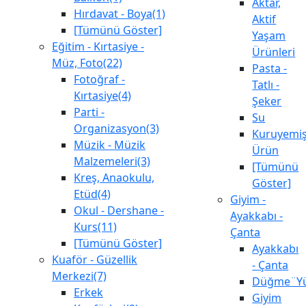
Aktar,
Hırdavat - Boya(1)
Aktif
[Tümünü Göster]
Yaşam
Eğitim - Kırtasiye -
Ürünleri
Müz, Foto(22)
Pasta -
Fotoğraf -
Tatlı -
Kırtasiye(4)
Şeker
Parti -
Su
Organizasyon(3)
Kuruyemiş
Müzik - Müzik
Ürün
Malzemeleri(3)
[Tümünü
Kreş, Anaokulu,
Göster]
Etüd(4)
Giyim -
Okul - Dershane -
Ayakkabı -
Kurs(11)
Çanta
[Tümünü Göster]
Ayakkabı
Kuaför - Güzellik
- Çanta
Merkezi(7)
Düğme¨Yü
Erkek
Giyim