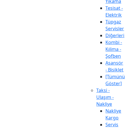
Yıkama
Tesisat -
Elektrik
Tüpgaz
Servisler
Diğerleri
Kombi -
Kılima -
Şofben
Asansör
- Bisiklet
[Tümünü
Göster]
Taksi -
Ulaşım -
Nakliye
Nakliye
Kargo
Servis