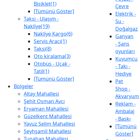
Bisiklet(1)
Çevre
[Tümünü Göster]
Elektrik -
Taksi - Ulaşım -
Su -
Nakliye(19)
Doğalgaz
Nakliye Kargo(6)
Ganyan
Servis Aracı(1)
- Şans
Taksi(8)
oyunları
Oto kiralama(3)
Kuyumcu
Otobüs - Uçak -
- Takı -
Tatil(1)
Hediye
[Tümünü Göster]
Pet
Bölgeler
Shop -
Altay Mahallesi
Akvaryum
Şehit Osman Avcı
Reklam -
Eryaman Mahallesi
Ambalaj
Güzelkent Mahallesi
- Baskı
Yavuz Selim Mahallesi
[Tümünü
Şeyhşamil Mahallesi
Göster]
Tunahan Mahallesi