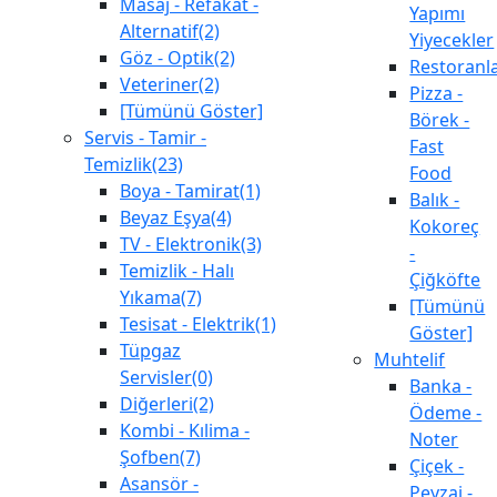
Masaj - Refakat -
Yapımı
Alternatif(2)
Yiyecekler
Göz - Optik(2)
Restoranl
Veteriner(2)
Pizza -
[Tümünü Göster]
Börek -
Servis - Tamir -
Fast
Temizlik(23)
Food
Boya - Tamirat(1)
Balık -
Beyaz Eşya(4)
Kokoreç
TV - Elektronik(3)
-
Temizlik - Halı
Çiğköfte
Yıkama(7)
[Tümünü
Tesisat - Elektrik(1)
Göster]
Tüpgaz
Muhtelif
Servisler(0)
Banka -
Diğerleri(2)
Ödeme -
Kombi - Kılima -
Noter
Şofben(7)
Çiçek -
Asansör -
Peyzaj -