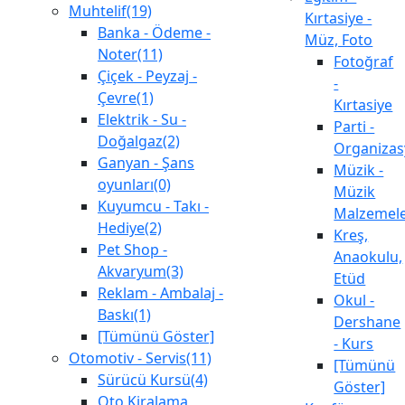
Muhtelif(19)
Kırtasiye -
Banka - Ödeme -
Müz, Foto
Noter(11)
Fotoğraf
Çiçek - Peyzaj -
-
Çevre(1)
Kırtasiye
Elektrik - Su -
Parti -
Doğalgaz(2)
Organiza
Ganyan - Şans
Müzik -
oyunları(0)
Müzik
Kuyumcu - Takı -
Malzemele
Hediye(2)
Kreş,
Pet Shop -
Anaokulu,
Akvaryum(3)
Etüd
Reklam - Ambalaj -
Okul -
Baskı(1)
Dershane
[Tümünü Göster]
- Kurs
Otomotiv - Servis(11)
[Tümünü
Sürücü Kursü(4)
Göster]
Oto Kiralama