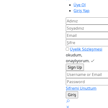
Üye Ol
Giriş Yap
Üyelik Sözleşmesi
okudum,
onaylıyorum.
Şifremi Unuttum