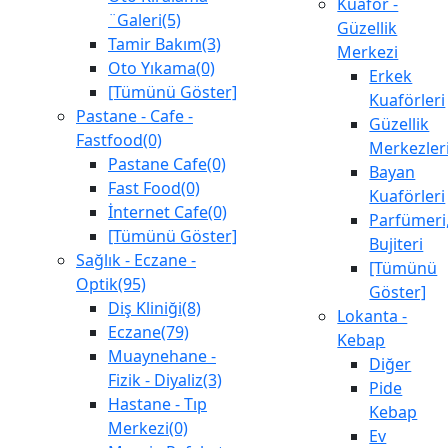
Kuaför -
¨Galeri(5)
Güzellik
Tamir Bakım(3)
Merkezi
Oto Yıkama(0)
Erkek
[Tümünü Göster]
Kuaförleri
Pastane - Cafe -
Güzellik
Fastfood(0)
Merkezler
Pastane Cafe(0)
Bayan
Fast Food(0)
Kuaförleri
İnternet Cafe(0)
Parfümeri
[Tümünü Göster]
Bujiteri
Sağlık - Eczane -
[Tümünü
Optik(95)
Göster]
Diş Kliniği(8)
Lokanta -
Eczane(79)
Kebap
Muaynehane -
Diğer
Fizik - Diyaliz(3)
Pide
Hastane - Tıp
Kebap
Merkezi(0)
Ev