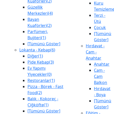
Kuaförleri(2)
Kuru
Güzellik
Temizlem
Merkezleri(4)
Terzi -
Bayan
Ütü
Kuaförleri(2)
Çocuk
Parfümeri,
[Tümünü
Bujiteri(1)
Göster]
[Tümünü Göster]
Hırdavat -
Lokanta - Kebap(6)
Cam -
Diğer(1)
Anahtar
Pide Kebap(3)
Anahtar
Ev Yapımı
Cam -
Yiyecekler(0)
Cam
Restoranlar(1)
Balkon
Pizza - Börek - Fast
Hırdavat
Food(2)
- Boya
Balık - Kokoreç -
[Tümünü
Çiğköfte(1)
Göster]
[Tümünü Göster]
Eğitim -