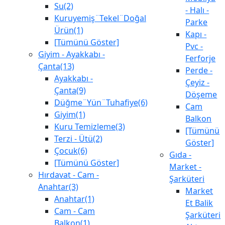
Su(2)
- Halı -
Kuruyemiş¨Tekel¨Doğal
Parke
Ürün(1)
Kapı -
[Tümünü Göster]
Pvc -
Giyim - Ayakkabı -
Ferforje
Çanta(13)
Perde -
Ayakkabı -
Çeyiz -
Çanta(9)
Döşeme
Düğme¨Yün¨Tuhafiye(6)
Cam
Giyim(1)
Balkon
Kuru Temizleme(3)
[Tümünü
Terzi - Ütü(2)
Göster]
Çocuk(6)
Gıda -
[Tümünü Göster]
Market -
Hırdavat - Cam -
Şarküteri
Anahtar(3)
Market
Anahtar(1)
Et Balik
Cam - Cam
Şarküteri
Balkon(1)