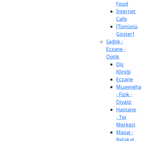
Food
İnternet
Cafe
[Tümünü
Göster]
Sağlık -
Eczane -
Optik
Diş
Kliniği
Eczane
Muayneh
- Fizik -
Diyaliz
Hastane
- Tıp
Merkezi
Masaj -
Refakat