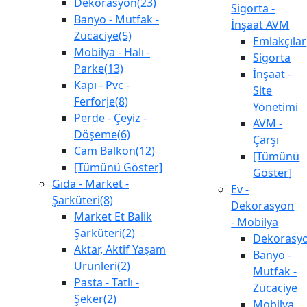
Dekorasyon(23)
Sigorta -
Banyo - Mutfak -
İnşaat AVM
Zücaciye(5)
Emlakçılar
Mobilya - Halı -
Sigorta
Parke(13)
İnşaat -
Kapı - Pvc -
Site
Ferforje(8)
Yönetimi
Perde - Çeyiz -
AVM -
Döşeme(6)
Çarşı
Cam Balkon(12)
[Tümünü
[Tümünü Göster]
Göster]
Gıda - Market -
Ev -
Şarküteri(8)
Dekorasyon
Market Et Balik
- Mobilya
Şarküteri(2)
Dekorasy
Aktar, Aktif Yaşam
Banyo -
Ürünleri(2)
Mutfak -
Pasta - Tatlı -
Zücaciye
Şeker(2)
Mobilya