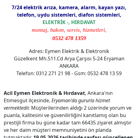
7/24 elektrik arıza, kamera, alarm, kayan yazı,
telefon, uydu sistemleri, diafon sistemleri,
ELEKTRİK -, HIRDAVAT
montaj, bakım, servis, hizmetleri,
0532 478 1359
Adres: Eymen Elektrik & Elektronik
Güzelkent Mh.511.Cd Arya Çarşısı 5-24 Eryaman
ANKARA
Telefon: 0312 271 21 98 - Gsm: 0532 478 13 59
Acil Eymen Elektronik & Hırdavat
, Ankara'nın
Etimesgut ilçesinde,
Eryaman'da gururla hizmet
vermektedir.
Müşterilerinden aldığı 2 üzerinde yorum ve
puanla, kalitesini ve güvenilirliğini kanıtlamış olan bu
prestijli firma bu güne kadar tam 66435 ziyaret almıştır
ve her daim müşteri memnuniyetini ön planda
tutmaktadır.
19.05.2026 tarihinde sayfası güncellenen