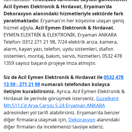
Acil Eymen Elektronik & Hırdavat, Eryaman'da
Dekorasyon alanındaki hizmetleriyle sektörde fark
yaratmaktadır.
Eryaman'ın her köşesine ulaşan geniş
hizmet ağıyla,
Acil Eymen Elektronik & Hırdavat
,
EYMEN ELEKTRİK & ELEKTRONİK, Eryaman ANKARA
Telefon: 0312 271 21 98, 7/24 elektrik arıza, kamera,
alarm, kayan yazı, telefon, uydu sistemleri, diafon
sistemleri, montaj, bakım, servis, hizmetleri, 0532 478
1359 sayısız başarılı projeye imza atmıştır.
Siz de Acil Eymen Elektronik & Hırdavat ile
0532 478
13 59 - 271 21 98
numaralı telefondan kolayca
iletişim kurabilirsiniz.
Ayrıca, Acil Eymen Elektronik &
Hırdavat ile yerinde görüşmek isterseniz,
Güzelkent
Mh.511.Cd Arya Çarşısı 5-24 Eryaman ANKARA
adresinden yol tarifi alabilirsiniz. Eryaman'da benzer
diğer firmalara ulaşmak için,
Dekorasyon
alanındaki
diğer firmaları da incelemenizi tavsiye ederiz.