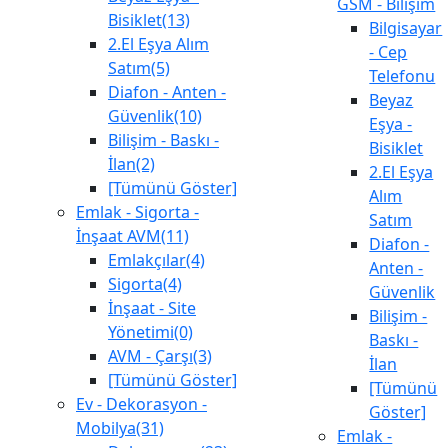
GSM - Bilişim
Bisiklet(13)
Bilgisayar
2.El Eşya Alım
- Cep
Satım(5)
Telefonu
Diafon - Anten -
Beyaz
Güvenlik(10)
Eşya -
Bilişim - Baskı -
Bisiklet
İlan(2)
2.El Eşya
[Tümünü Göster]
Alım
Emlak - Sigorta -
Satım
İnşaat AVM(11)
Diafon -
Emlakçılar(4)
Anten -
Sigorta(4)
Güvenlik
İnşaat - Site
Bilişim -
Yönetimi(0)
Baskı -
AVM - Çarşı(3)
İlan
[Tümünü Göster]
[Tümünü
Ev - Dekorasyon -
Göster]
Mobilya(31)
Emlak -