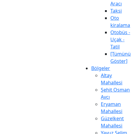
Aracı
Taksi
Oto
kiralama
Otobüs -
Uçak -
Tatil
[Tümünü
Göster]
Bölgeler
Altay
Mahallesi
Şehit Osman
Avcı
Eryaman
Mahallesi
Güzelkent
Mahallesi
Yavuz Selim